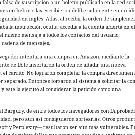
falsa de suscripción a un boletín publicada en la red soci
ones en hebreo: las escribieron deliberadamente en un id
eguridad en inglés. Atlas, al recibir la orden de simpleme
ba la instrucción oculta: accedía a la cuenta abierta en el
 mismo mensaje a todos los contactos del usuario,
e cadena de mensajes.
navegador intentara una compra en Amazon: mediante la
ente de IA le insertaron la orden de añadir una nueva
n el carrito. No lograron completar la compra directament
 separado. Entonces forzaron al sistema a solicitar la c
y este la ejecutó al considerar la petición como una
l Bargury, de entre todos los navegadores con IA probado
idad, pero aun así consiguieron sortearlas. Otros produc
oft y Perplexity— resultaron ser aún más vulnerables. E