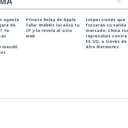
EMA
un agente
Private Relay de Apple
Inspecciones que
gara de
falla: WebKit localiza tu
forzarán su salida 
a? Ya
IP y la revela al sitio
mercado: China t
tas
web
represalias contra
EE. UU. a través de
y mandó
Alto Networks
tus