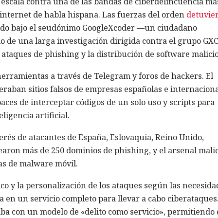
 escala contra una de las bandas de ciberdelincuencia má
internet de habla hispana. Las fuerzas del orden
detuvie
cido bajo el seudónimo GoogleXcoder —un ciudadano
do de una larga investigación dirigida contra el grupo GX
 ataques de phishing y la distribución de software malicio
erramientas a través de Telegram y foros de hackers. El
eraban sitios falsos de empresas españolas e internaciona
aces de interceptar códigos de un solo uso y scripts para
igencia artificial.
erés de atacantes de España, Eslovaquia, Reino Unido,
learon más de 250 dominios de phishing, y el arsenal mali
as de malware móvil.
co y la personalización de los ataques según las necesida
ma en un servicio completo para llevar a cabo ciberataques
ba con un modelo de «delito como servicio», permitiendo