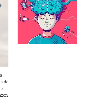
en
ia de
de
azon