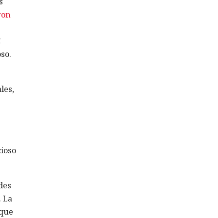
s
ron
C
so.
les,
cioso
des
. La
 que