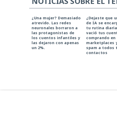
NOTICIAS SOBRE EL T
¿Una mujer? Demasiado
¿Dejaste que 
atrevido. Las redes
de IA se encar
neuronales borraron a
tu rutina diari
las protagonistas de
vació tus cuen
los cuentos infantiles y
comprando en
las dejaron con apenas
marketplaces 
un 2%.
spam a todos 
contactos