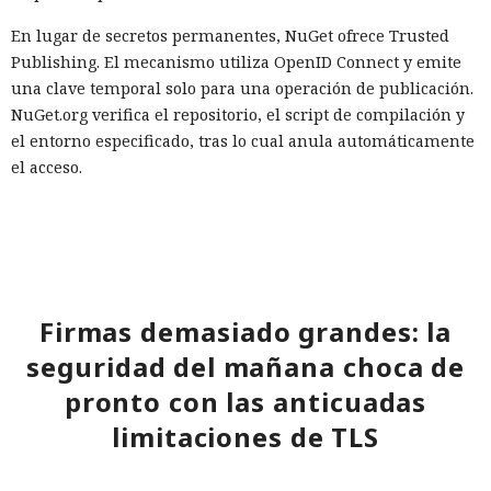
En lugar de secretos permanentes, NuGet ofrece Trusted
Publishing. El mecanismo utiliza OpenID Connect y emite
una clave temporal solo para una operación de publicación.
NuGet.org verifica el repositorio, el script de compilación y
el entorno especificado, tras lo cual anula automáticamente
el acceso.
A los desarrolladores que conserven las claves de API por
ahora se les recomienda comprobar todos los procesos de
publicación, configurar el cambio de claves cada 30 días y
limitar los permisos a los paquetes estrictamente
necesarios. No se deben guardar las claves en el código
Firmas demasiado grandes: la
fuente ni en los registros, y los datos comprometidos deben
seguridad del mañana choca de
eliminarse de inmediato.
pronto con las anticuadas
limitaciones de TLS