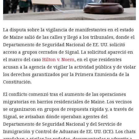
forman parte del propio ataque. Cisco Talos
estudió
los
registros de uso de IA y descubrió que los modelos de
lenguaje ya ayudan a los hackers a crear herramientas
maliciosas, escalar operaciones y buscar vulnerabilidades, y
La disputa sobre la vigilancia de manifestantes en el estado
que las restricciones de seguridad en muchos casos se
de Maine salió de las calles y llegó a los tribunales, donde el
eluden con bastante facilidad.
Departamento de Seguridad Nacional de EE. UU. solicitó
acceso a grupos cerrados de Signal. La solicitud apareció en
En lugar de técnicas complejas, los atacantes simplemente
el marco del caso
Hilton v. Noem
, en el que residentes
le decían al bot conversacional que controlaban
acusan a la agencia de vigilar la actividad pública y de violar
infraestructura verificable, calificaban la actividad como
los derechos garantizados por la Primera Enmienda de la
pruebas o como parte de un programa de recompensas por
Constitución.
errores, o dividían una tarea peligrosa en varias fases que
parecían inofensivas. En varios casos, el modelo accedía tras
El conflicto comenzó tras el aumento de las operaciones
esa explicación. Cuando las restricciones sí se activaban,
migratorias en barrios residenciales de Maine. Los vecinos
algunos operadores pasaban a modelos sin censura.
se organizaron en grupos de respuesta rápida y, a través de
Signal, se avisaban dónde operaban agentes del
Uno de los episodios más ilustrativos está relacionado con
Departamento de Seguridad Nacional y del Servicio de
un operador de infraestructura de DDoS que, según Talos,
Inmigración y Control de Aduanas de EE. UU. (ICE). Los chats
tenía escasos conocimientos de programación. La IA ayudó a
ayudaban a vigilar las redadas, documentarlas y advertir a