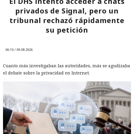
El DHS intentó acceder a chats
11:24 / 09.08.2026
privados de Signal, pero un
tribunal rechazó rápidamente
Delincuentes descubren una forma alarmantemente
su petición
sencilla de convertir chatbots en cómplices de ataques
informáticos.
06:10 / 09.08.2026
Cuanto más investigaban las autoridades, más se agudizaba
el debate sobre la privacidad en Internet.
Las herramientas de IA gradualmente dejan de ser para los
atacantes solo una fuente de sugerencias y cada vez más