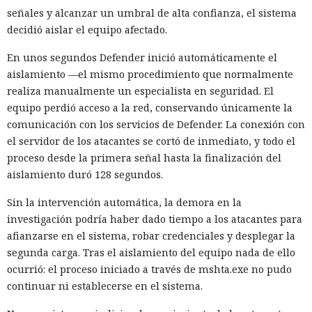
todos los casos se concentraban en las carteras de
señales y alcanzar un umbral de alta confianza, el sistema
criptomonedas, ignorando el resto de la información.
decidió aislar el equipo afectado.
Marcus Hutchins, analista de la empresa Expel, señaló que
esa especialización tan estrecha no es motivo para confiarse:
En unos segundos Defender inició automáticamente el
si el grupo mantiene acceso persistente al sistema de la
aislamiento —el mismo procedimiento que normalmente
víctima, otro equipo norcoreano de espionaje podría
realiza manualmente un especialista en seguridad. El
aprovecharlo.
equipo perdió acceso a la red, conservando únicamente la
comunicación con los servicios de Defender. La conexión con
La expansión de los ataques se vio favorecida por
el servidor de los atacantes se cortó de inmediato, y todo el
contratistas externos comprometidos, que tenían acceso a
proceso desde la primera señal hasta la finalización del
decenas de empresas: a uno de ellos Stikas le encontró
aislamiento duró 128 segundos.
claves para 30 organizaciones. Algunas de las compañías
notificadas corrigieron las vulnerabilidades y revocaron las
Sin la intervención automática, la demora en la
credenciales comprometidas.
investigación podría haber dado tiempo a los atacantes para
afianzarse en el sistema, robar credenciales y desplegar la
Para reducir el riesgo, las empresas deberían verificar con
segunda carga. Tras el aislamiento del equipo nada de ello
mayor rigor a los contratistas y desarrolladores, limitarles
ocurrió: el proceso iniciado a través de mshta.exe no pudo
el acceso a los sistemas críticos y no ejecutar programas
continuar ni establecerse en el sistema.
externos recibidos como tareas de prueba durante el
proceso de contratación.