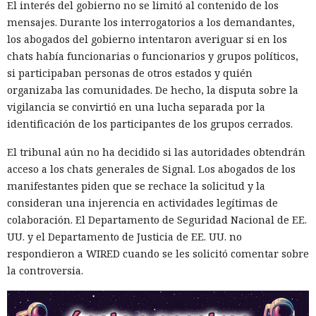
buscar configuraciones, claves y código fuente. La lista
El interés del gobierno no se limitó al contenido de los
inicial contenía 9180 hosts, y los materiales asociados
mensajes. Durante los interrogatorios a los demandantes,
apuntaban al procesamiento de decenas de millones de
los abogados del gobierno intentaron averiguar si en los
URL. Talos encontró datos recopilados de al menos 54
chats había funcionarias o funcionarios y grupos políticos,
objetivos.
si participaban personas de otros estados y quién
organizaba las comunidades. De hecho, la disputa sobre la
Los investigadores atribuyen el resultado no solo a las
vigilancia se convirtió en una lucha separada por la
capacidades de los modelos sino también a las habilidades
identificación de los participantes de los grupos cerrados.
de los operadores. Los novatos obtienen herramientas que
funcionan pero son inestables, mientras que los atacantes
El tribunal aún no ha decidido si las autoridades obtendrán
preparados amplían notablemente sus capacidades gracias
acceso a los chats generales de Signal. Los abogados de los
a la IA. La empresa aconseja prepararse para un aumento
manifestantes piden que se rechace la solicitud y la
en el número de vulnerabilidades e incidentes y usar
consideran una injerencia en actividades legítimas de
herramientas con agentes en el SOC (centro de operaciones
colaboración. El Departamento de Seguridad Nacional de EE.
Los cazadores se convirtieron
de seguridad) para identificar más rápidamente señales
UU. y el Departamento de Justicia de EE. UU. no
en presa: un investigador espió
significativas.
respondieron a WIRED cuando se les solicitó comentar sobre
durante dos años a hackers de
la controversia.
Corea del Norte a través de sus
propios chats de trabajo.