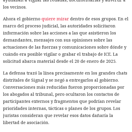
recopilar y perfeccionar herramientas para controlar bots,
los vecinos.
aunque después empezó a rechazar algunas solicitudes.
Para entonces el operador ya controlaba casi 2000
Ahora el gobierno
quiere mirar
dentro de esos grupos. En el
televisores Android, que potencialmente podían usarse en
marco del proceso judicial, las autoridades solicitaron
ataques DDoS.
información sobre las acciones a las que asistieron los
demandantes, mensajes con sus opiniones sobre las
Mucho más lejos llegó un operador hispanohablante, que
actuaciones de las fuerzas y comunicaciones sobre dónde y
construyó un agente autónomo sobre OpenClaw. Tras los
cuándo era posible vigilar o grabar el trabajo de ICE. La
rechazos del modelo protegido, el atacante pasó a un
solicitud abarca material desde el 20 de enero de 2025.
modelo sin restricciones y automatizó la búsqueda de
vulnerabilidades en las miniaplicaciones de Telegram. En
La defensa trazó la línea precisamente en los grandes chats
un caso, el agente volcó una base de datos con más de 1300
distritales de Signal y se negó a entregarlos al gobierno.
usuarios y cientos de monederos TON, obtuvo el token del
Conversaciones más reducidas fueron proporcionadas por
bot de Telegram y preparó la extracción de fondos.
los abogados al tribunal, pero ocultaron los contactos de
participantes externos y fragmentos que podrían revelar
Otro operador convirtió materiales públicos sobre
prioridades internas, tácticas o planes de los grupos. Los
React2Shell en un proceso para detectar sistemas
juristas consideran que revelar esos datos dañaría la
vulnerables y robar secretos. La IA ayudó a reunir un
libertad de asociación.
escáner rápido y una cadena para ejecutar comandos,