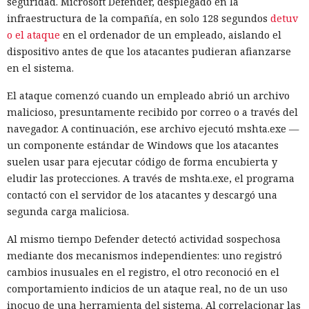
seguridad. Microsoft Defender, desplegado en la
infraestructura de la compañía, en solo 128 segundos
detuv
El principal método de infiltración seguía siendo el
o el ataque
en el ordenador de un empleado, aislando el
esquema de ofertas de trabajo falsas: atraían a los
dispositivo antes de que los atacantes pudieran afianzarse
desarrolladores con salarios altos y les pedían, como tarea
en el sistema.
de prueba, descargar un programa que instalaba
sigilosamente código malicioso en el equipo. Esta táctica,
El ataque comenzó cuando un empleado abrió un archivo
conocida como "Entrevista contagiosa", es empleada por los
malicioso, presuntamente recibido por correo o a través del
grupos norcoreanos desde 2022.
navegador. A continuación, ese archivo ejecutó mshta.exe —
un componente estándar de Windows que los atacantes
Entre las organizaciones afectadas Stikas mencionó el
suelen usar para ejecutar código de forma encubierta y
Hospital Infantil de Boston, que albergaba una base de datos
eludir las protecciones. A través de mshta.exe, el programa
sobre la salud de estadounidenses durante la pandemia; la
contactó con el servidor de los atacantes y descargó una
empresa japonesa AEON Smart Technology; el fabricante
segunda carga maliciosa.
chino de teléfonos Oppo; los servicios de criptomonedas
Coinbase y Uniswap Labs; el Consejo Superior de la
Al mismo tiempo Defender detectó actividad sospechosa
Magistratura de Italia; una unidad del saudí Al Rajhi Bank; y
mediante dos mecanismos independientes: uno registró
el gobierno de Flandes en Bélgica.
cambios inusuales en el registro, el otro reconoció en el
comportamiento indicios de un ataque real, no de un uso
A pesar del acceso a datos sensibles, los hackers en casi
inocuo de una herramienta del sistema. Al correlacionar las