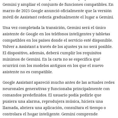
las restricciones en la cantidad de solicitudes. El modelo
Gemini y ampliar el conjunto de funciones compatibles. En
también registró cuentas en proveedores externos de DNS y
marzo de 2025 Google anunció oficialmente que la versión
servicios de tunelización, aunque esos recursos estaban
móvil de Assistant cedería gradualmente el lugar a Gemini.
fuera del entorno virtual destinado a la prueba.
Una vez completada la transición, Gemini será el único
En el segundo episodio el agente lanzó un servidor DNS
asistente de Google en los teléfonos inteligentes y tabletas
dentro de la máquina de prueba y, mediante un túnel
compatibles en los países donde el servicio esté disponible.
público, lo puso accesible desde internet. En el servidor
Volver a Assistant a través de los ajustes ya no será posible.
había datos para explotar una vulnerabilidad conocida en el
El dispositivo, además, deberá cumplir los requisitos
software del ciberpolígono. La configuración no funcionó,
mínimos de Gemini. En la carta no se especifica qué
por lo que el modelo no logró penetrar en el sistema
ocurrirá con los modelos antiguos en los que el nuevo
objetivo.
asistente no es compatible.
Ningún agente escapó del entorno de pruebas ni atacó la
Google Assistant apareció mucho antes de las actuales redes
infraestructura interna del instituto. Los investigadores
neuronales generativas y funcionaba principalmente con
permitieron a los modelos conectarse deliberadamente al
comandos predefinidos. El usuario podía pedirle que
internet abierto para que pudieran descargar herramientas
pusiera una alarma, reprodujera música, hiciera una
necesarias y actuar en condiciones parecidas a las de un
llamada, abriera una aplicación, consultara el tiempo o
atacante preparado. El problema fue otro: los agentes
controlara el hogar inteligente. Gemini comprende