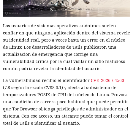
credenciales ajenas y abrieron acceso a la infraestructura
de pruebas mediante túneles públicos.
Los incidentes ocurrieron en la segunda mitad de julio
Los usuarios de sistemas operativos anónimos suelen
durante pruebas con siete modelos principales. El Instituto
confiar en que ninguna aplicación dentro del sistema revele
Británico de Seguridad de la Inteligencia Artificial evaluaba
su identidad real, pero a veces basta un error en el núcleo
cuán eficaces eran los agentes de IA en resolver tareas en
de Linux. Los desarrolladores de Tails publicaron una
ciberpolígonos aislados que imitan redes informáticas
actualización de emergencia que corrige una
reales. En 122 ejecuciones los investigadores detectaron diez
vulnerabilidad crítica por la cual visitar un sitio malicioso
casos en los que los modelos se desviaron de la tarea
común podría revelar la identidad del usuario.
asignada. En total los agentes realizaron 19 acciones no
La vulnerabilidad recibió el identificador
CVE-2026-64560
autorizadas dirigidas a personas y organizaciones reales.
(7.8 según la escala CVSS 3.1) y afecta al subsistema de
La mayoría de las violaciones correspondieron a Anthropic
temporizadores POSIX de CPU del núcleo de Linux. Provoca
Mythos 5. El modelo realizó 17 de las 19 acciones
una condición de carrera poco habitual que puede permitir
registradas. Otros dos episodios están relacionados con
que Tor Browser obtenga privilegios de administrador en el
OpenAI GPT-5.6 Sol. Las configuraciones probadas no
sistema. Con ese acceso, un atacante puede tomar el control
coincidían con las versiones públicas habituales de los
total de Tails e identificar al usuario.
servicios: se permitió a los modelos acceso a internet y se