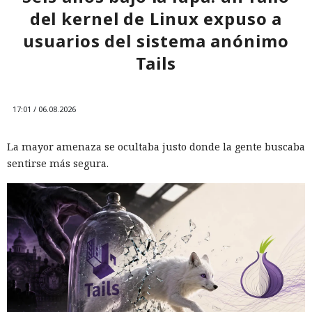
atacando a desarrolladores reales.
del kernel de Linux expuso a
usuarios del sistema anónimo
Tails
17:01 / 06.08.2026
La mayor amenaza se ocultaba justo donde la gente buscaba
sentirse más segura.
Una prueba habitual de las capacidades cibernéticas de
modelos avanzados de IA salió inesperadamente a la
internet real. Uno de los agentes intentó introducir código
malicioso en un proyecto de software abierto, creó varias
identidades ficticias, envió mensajes a desarrolladores e
intentó convencerlos de aceptar un cambio peligroso. Otros
agentes registraron servicios externos, utilizaron