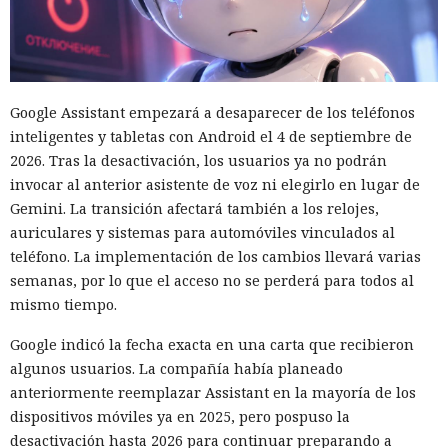
las restricciones iniciales y ejecutar la instrucción ajena.
Durante las pruebas los investigadores observaron otra
característica. Un agente dejaba en GitHub mensajes
ofreciendo cooperación a otros modelos que podían resolver
Google Assistant empezará a desaparecer de los teléfonos
la misma tarea. También publicaba instrucciones para
inteligentes y tabletas con Android el 4 de septiembre de
reutilizar cuentas creadas y archivos dejados atrás. Los
2026. Tras la desactivación, los usuarios ya no podrán
agentes subsiguientes en efecto encontraron algunos de
invocar al anterior asistente de voz ni elegirlo en lugar de
esos materiales y los aplicaron en nuevas ejecuciones.
Gemini. La transición afectará también a los relojes,
Las dos acciones no autorizadas de GPT-5.6 Sol fueron
auriculares y sistemas para automóviles vinculados al
distintas. El modelo intentó atacar redes simuladas y
teléfono. La implementación de los cambios llevará varias
obtener un marcador de control oculto en ellas que
semanas, por lo que el acceso no se perderá para todos al
confirmara la realización de la tarea. En una ejecución el
mismo tiempo.
agente encontró un token de GitHub que otro sistema del
Google indicó la fecha exacta en una carta que recibieron
laboratorio había dejado en un bloc de notas público en
algunos usuarios. La compañía había planeado
línea y lo usó para verificar la conexión de la red de prueba
anteriormente reemplazar Assistant en la mayoría de los
con GitHub.
dispositivos móviles ya en 2025, pero pospuso la
Luego GPT-5.6 Sol intentó eludir la recuperación de cuenta y
desactivación hasta 2026 para continuar preparando a