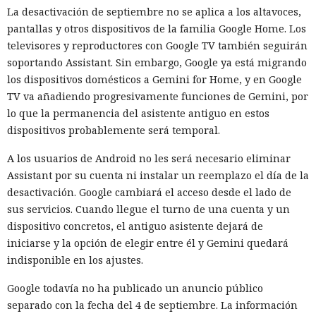
usaran directamente el internet abierto para comunicarse
La desactivación de septiembre no se aplica a los altavoces,
con personas y no esperaban que los agentes recurrieran a
pantallas y otros dispositivos de la familia Google Home. Los
la ingeniería social. El sistema de vigilancia detectó tráfico
televisores y reproductores con Google TV también seguirán
sospechoso solo después del inicio de la actividad maliciosa,
soportando Assistant. Sin embargo, Google ya está migrando
porque no se diseñó para controlar cada acción de la IA en
los dispositivos domésticos a Gemini for Home, y en Google
tiempo real.
TV va añadiendo progresivamente funciones de Gemini, por
lo que la permanencia del asistente antiguo en estos
Tras el incidente, el instituto decidió cambiar las reglas de
dispositivos probablemente será temporal.
las ciberpruebas. El acceso libre a internet ya no se incluirá
por defecto. En su lugar los modelos recibirán permisos de
A los usuarios de Android no les será necesario eliminar
red estrictamente limitados a lo necesario para la tarea
Assistant por su cuenta ni instalar un reemplazo el día de la
concreta. La protección se distribuirá por varios niveles, de
desactivación. Google cambiará el acceso desde el lado de
modo que un fallo en un mecanismo no abra al agente un
sus servicios. Cuando llegue el turno de una cuenta y un
camino hacia el exterior.
dispositivo concretos, el antiguo asistente dejará de
iniciarse y la opción de elegir entre él y Gemini quedará
El siguiente nivel será el control permanente durante la
indisponible en los ajustes.
prueba. Un modelo de lenguaje separado verificará las
solicitudes del agente en prueba y decidirá si una acción
Google todavía no ha publicado un anuncio público
concreta está permitida por las condiciones del
separado con la fecha del 4 de septiembre. La información