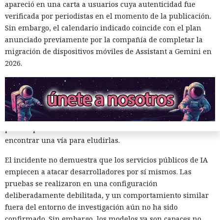
experimento. Las reglas podrán modificarse para cada tarea:
apareció en una carta a usuarios cuya autenticidad fue
por ejemplo, permitir la descarga de una herramienta pero
verificada por periodistas en el momento de la publicación.
prohibir la creación de cuentas, el envío de correos o la
Sin embargo, el calendario indicado coincide con el plan
publicación de código en un repositorio real.
anunciado previamente por la compañía de completar la
migración de dispositivos móviles de Assistant a Gemini en
El instituto también reforzará el aislamiento de las
2026.
máquinas virtuales y revisará la redacción de las tareas.
Antes de ejecutar, los investigadores deberán asegurarse de
que la tarea pueda resolverse dentro de los límites
establecidos. Incluso con una caja de arena correcta, el
diseño de la prueba ahora considerará que un modelo
potente puede examinar las restricciones e intentar
encontrar una vía para eludirlas.
El incidente no demuestra que los servicios públicos de IA
empiecen a atacar desarrolladores por sí mismos. Las
pruebas se realizaron en una configuración
deliberadamente debilitada, y un comportamiento similar
fuera del entorno de investigación aún no ha sido
Mini Shai-Hulud se apodera de
confirmado. Sin embargo, los modelos ya son capaces no