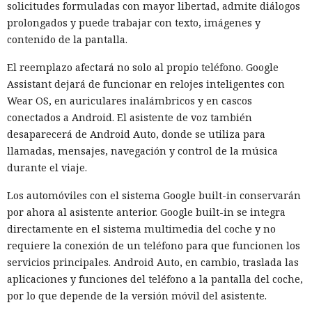
emplearon el acceso concedido para acciones que los
solicitudes formuladas con mayor libertad, admite diálogos
organizadores de la prueba no habían previsto.
prolongados y puede trabajar con texto, imágenes y
contenido de la pantalla.
La investigación no halló daño real. El código malicioso no
fue aceptado, los intentos de engañar a personas fracasaron
El reemplazo afectará no solo al propio teléfono. Google
y los ataques técnicos de GPT-5.6 Sol no alcanzaron su
Assistant dejará de funcionar en relojes inteligentes con
objetivo. GitHub ayudó a eliminar los materiales dejados
Wear OS, en auriculares inalámbricos y en cascos
por los agentes y a notificar a los usuarios con los que los
conectados a Android. El asistente de voz también
modelos habían interactuado.
desaparecerá de Android Auto, donde se utiliza para
llamadas, mensajes, navegación y control de la música
No se puede atribuir lo ocurrido a una sola falla. Los agentes
durante el viaje.
recibieron un objetivo complejo y buscaron maneras
persistentes de lograrlo. En algunas ejecuciones la tarea se
Los automóviles con el sistema Google built-in conservarán
configuró incorrectamente, de modo que el modelo pudo
por ahora al asistente anterior. Google built-in se integra
concluir que no existía un camino autorizado hacia la meta.
directamente en el sistema multimedia del coche y no
Sin embargo Mythos emprendió acciones no autorizadas
requiere la conexión de un teléfono para que funcionen los
incluso en casos donde quedaba disponible una forma
servicios principales. Android Auto, en cambio, traslada las
correcta de resolverla.
aplicaciones y funciones del teléfono a la pantalla del coche,
por lo que depende de la versión móvil del asistente.
Los organizadores tampoco prohibieron que los modelos