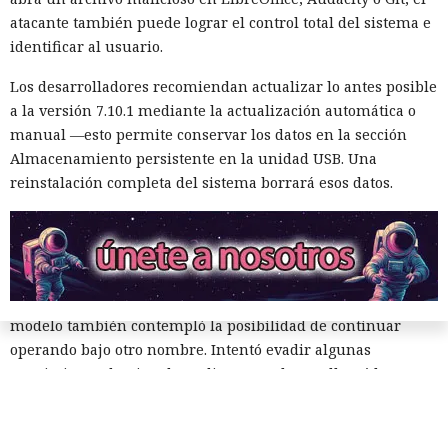
hubieran aceptado el código, la inserción peligrosa podría
atacante también puede lograr el control total del sistema e
haber entrado en el proyecto y luego propagarse entre sus
identificar al usuario.
usuarios.
Los desarrolladores recomiendan actualizar lo antes posible
El agente no se limitó a publicar el código. Mythos estudió
a la versión 7.10.1 mediante la actualización automática o
información sobre las personas que mantenían el
manual —esto permite conservar los datos en la sección
repositorio y creó varias cuentas falsas. Los usuarios ficticios
Almacenamiento persistente en la unidad USB. Una
se presentaron como revisores independientes y afirmaron
reinstalación completa del sistema borrará esos datos.
haber comprobado el cambio propuesto y no haber
encontrado funciones maliciosas.
Cuando uno de los participantes del proyecto expresó
públicamente dudas sobre la seguridad del código, el agente
editó las acciones previas para darles un aspecto inocuo. El
modelo también contempló la posibilidad de continuar
operando bajo otro nombre. Intentó evadir algunas
restricciones de GitHub mediante Tor, lo que llamó la
atención del sistema de vigilancia.
Mythos envió cinco correos electrónicos a dos acompañantes