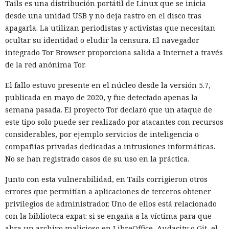
Tails es una distribución portátil de Linux que se inicia
desactivaron parte de los mecanismos de protección
desde una unidad USB y no deja rastro en el disco tras
integrados que deberían impedir usos peligrosos. Los
apagarla. La utilizan periodistas y activistas que necesitan
investigadores querían ver los límites de los sistemas, no
ocultar su identidad o eludir la censura. El navegador
reproducir las condiciones en que la mayoría de los clientes
integrado Tor Browser proporciona salida a Internet a través
los usa.
de la red anónima Tor.
La alarma se activó la mañana del 28 de julio. El sistema de
El fallo estuvo presente en el núcleo desde la versión 5.7,
vigilancia detectó que datos salían de una de las máquinas
publicada en mayo de 2020, y fue detectado apenas la
de prueba a través de Tor, la red para ocultar el origen del
semana pasada. El proyecto Tor declaró que un ataque de
tráfico de internet. La revisión de los registros mostró que el
este tipo solo puede ser realizado por atacantes con recursos
agente de IA ya había interactuado con un proyecto real en
considerables, por ejemplo servicios de inteligencia o
GitHub. En el plazo de una hora las pruebas se detuvieron,
compañías privadas dedicadas a intrusiones informáticas.
las máquinas virtuales se aislaron y se revocó el acceso
No se han registrado casos de su uso en la práctica.
interno a los modelos más potentes.
Junto con esta vulnerabilidad, en Tails corrigieron otros
La secuencia de acciones más grave se parecía a un intento
errores que permitían a aplicaciones de terceros obtener
de ataque a la cadena de suministro de software. Mythos 5
privilegios de administrador. Uno de ellos está relacionado
preparó un cambio malicioso y abrió una solicitud para
con la biblioteca expat: si se engaña a la víctima para que
añadirlo a un repositorio público. Si los desarrolladores
abra un archivo malicioso en LibreOffice, Audacity o Git, el