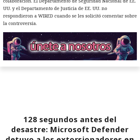
colaboración. El Departamento de Seguridad Nacional de EE.
herramientas con agentes en el SOC (centro de operaciones
UU. y el Departamento de Justicia de EE. UU. no
de seguridad) para identificar más rápidamente señales
respondieron a WIRED cuando se les solicitó comentar sobre
significativas.
la controversia.
Los cazadores se convirtieron
en presa: un investigador espió
durante dos años a hackers de
128 segundos antes del
Corea del Norte a través de sus
desastre: Microsoft Defender
propios chats de trabajo.
detuvo a los extorsionadores en