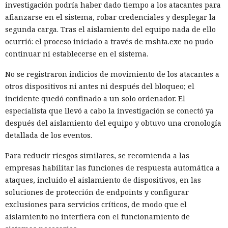
criptomonedas, ignorando el resto de la información.
investigación podría haber dado tiempo a los atacantes para
Marcus Hutchins, analista de la empresa Expel, señaló que
afianzarse en el sistema, robar credenciales y desplegar la
esa especialización tan estrecha no es motivo para confiarse:
segunda carga. Tras el aislamiento del equipo nada de ello
si el grupo mantiene acceso persistente al sistema de la
ocurrió: el proceso iniciado a través de mshta.exe no pudo
víctima, otro equipo norcoreano de espionaje podría
continuar ni establecerse en el sistema.
aprovecharlo.
No se registraron indicios de movimiento de los atacantes a
La expansión de los ataques se vio favorecida por
otros dispositivos ni antes ni después del bloqueo; el
contratistas externos comprometidos, que tenían acceso a
incidente quedó confinado a un solo ordenador. El
decenas de empresas: a uno de ellos Stikas le encontró
especialista que llevó a cabo la investigación se conectó ya
claves para 30 organizaciones. Algunas de las compañías
después del aislamiento del equipo y obtuvo una cronología
notificadas corrigieron las vulnerabilidades y revocaron las
detallada de los eventos.
credenciales comprometidas.
Para reducir riesgos similares, se recomienda a las
Para reducir el riesgo, las empresas deberían verificar con
empresas habilitar las funciones de respuesta automática a
mayor rigor a los contratistas y desarrolladores, limitarles
ataques, incluido el aislamiento de dispositivos, en las
el acceso a los sistemas críticos y no ejecutar programas
soluciones de protección de endpoints y configurar
externos recibidos como tareas de prueba durante el
exclusiones para servicios críticos, de modo que el
proceso de contratación.
aislamiento no interfiera con el funcionamiento de