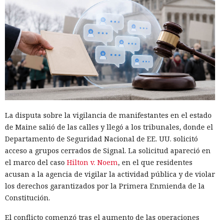
Las herramientas de IA gradualmente dejan de ser para los
atacantes solo una fuente de sugerencias y cada vez más
forman parte del propio ataque. Cisco Talos
estudió
los
registros de uso de IA y descubrió que los modelos de
lenguaje ya ayudan a los hackers a crear herramientas
La disputa sobre la vigilancia de manifestantes en el estado
maliciosas, escalar operaciones y buscar vulnerabilidades, y
de Maine salió de las calles y llegó a los tribunales, donde el
que las restricciones de seguridad en muchos casos se
Departamento de Seguridad Nacional de EE. UU. solicitó
eluden con bastante facilidad.
acceso a grupos cerrados de Signal. La solicitud apareció en
el marco del caso
Hilton v. Noem
, en el que residentes
En lugar de técnicas complejas, los atacantes simplemente
acusan a la agencia de vigilar la actividad pública y de violar
le decían al bot conversacional que controlaban
los derechos garantizados por la Primera Enmienda de la
infraestructura verificable, calificaban la actividad como
Constitución.
pruebas o como parte de un programa de recompensas por
errores, o dividían una tarea peligrosa en varias fases que
El conflicto comenzó tras el aumento de las operaciones