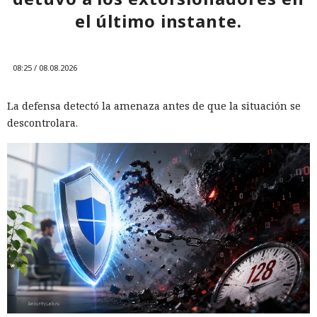
el último instante.
10:18 / 09.08.2026
08:25 / 08.08.2026
Ciberdelincuentes buscaban carteras de criptomonedas
mientras un desconocido permanecía sentado a sus
espaldas.
La defensa detectó la amenaza antes de que la situación se
descontrolara.
A veces la única manera de valorar de verdad la magnitud