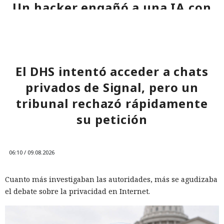
Un hacker engañó a una IA con
tarjetas bancarias.
«es solo una prueba» y ésta
volcó una base de datos ajena
de Telegram.
El DHS intentó acceder a chats
privados de Signal, pero un
11:24 / 09.08.2026
tribunal rechazó rápidamente
Delincuentes descubren una forma alarmantemente
su petición
sencilla de convertir chatbots en cómplices de ataques
informáticos.
06:10 / 09.08.2026
Cuanto más investigaban las autoridades, más se agudizaba
el debate sobre la privacidad en Internet.