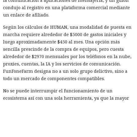
la comunicación a aplicaciones de mensajería, y un guion
condujo al registro en una plataforma comercial mediante
un enlace de afiliado.
Según los cálculos de HUMAN, una modalidad de puesta en
marcha requiere alrededor de $5000 de gastos iniciales y
luego aproximadamente $450 al mes. Una opción más
sencilla prescinde de la compra de equipos, pero cuesta
alrededor de $2970 mensuales por los teléfonos en la nube,
proxies, cuentas, la IA y los servicios de comunicación.
FunFoneFarm designa no a un solo grupo delictivo, sino a
todo un mercado de componentes compatibles.
No se puede interrumpir el funcionamiento de un
ecosistema así con una sola herramienta, ya que la mayor
parte de sus componentes es legal y también se usa en
tareas legítimas. HUMAN recomienda combinar la detección
del comportamiento sospechoso y el intercambio de señales
entre servicios. Requieren un control especial la creación
masiva de cuentas, el secuestro de cuentas y el fraude con