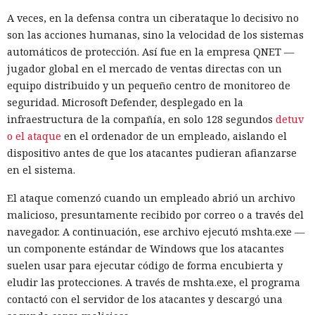
de la amenaza es infiltrarse en el territorio del adversario;
A veces, en la defensa contra un ciberataque lo decisivo no
eso fue lo que hizo el investigador griego Vangelis Stikas,
son las acciones humanas, sino la velocidad de los sistemas
que durante casi dos años estudió desde dentro los
automáticos de protección. Así fue en la empresa QNET —
servidores de hackers norcoreanos. En ese tiempo averiguó
jugador global en el mercado de ventas directas con un
que las víctimas del grupo fueron 1640 empresas de 57
equipo distribuido y un pequeño centro de monitoreo de
países, y alrededor de 700–800 de ellas resultaron
seguridad. Microsoft Defender, desplegado en la
especialmente afectadas: los atacantes obtenían acceso root
infraestructura de la compañía, en solo 128 segundos
detuv
a servidores, cuentas en la nube de AWS y monederos de
o el ataque
en el ordenador de un empleado, aislando el
criptomonedas.
dispositivo antes de que los atacantes pudieran afianzarse
en el sistema.
Stikas, director técnico de la empresa Kumio,
contó su halla
zgo
en la conferencia Black Hat en Las Vegas. Según dijo,
El ataque comenzó cuando un empleado abrió un archivo
accedió a varios servidores de comando de los hackers, y en
malicioso, presuntamente recibido por correo o a través del
algunos casos los propios atacantes infectaban sus
navegador. A continuación, ese archivo ejecutó mshta.exe —
ordenadores con malware —esto dio al investigador acceso a
un componente estándar de Windows que los atacantes
sus estaciones de trabajo y a la correspondencia en Slack y
suelen usar para ejecutar código de forma encubierta y
Discord. En total, Stikas analizó alrededor de 5 terabytes de
eludir las protecciones. A través de mshta.exe, el programa
datos.
contactó con el servidor de los atacantes y descargó una