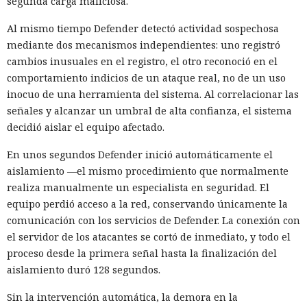
segunda carga maliciosa.
El principal método de infiltración seguía siendo el
esquema de ofertas de trabajo falsas: atraían a los
Al mismo tiempo Defender detectó actividad sospechosa
desarrolladores con salarios altos y les pedían, como tarea
mediante dos mecanismos independientes: uno registró
de prueba, descargar un programa que instalaba
cambios inusuales en el registro, el otro reconoció en el
sigilosamente código malicioso en el equipo. Esta táctica,
comportamiento indicios de un ataque real, no de un uso
conocida como "Entrevista contagiosa", es empleada por los
inocuo de una herramienta del sistema. Al correlacionar las
grupos norcoreanos desde 2022.
señales y alcanzar un umbral de alta confianza, el sistema
decidió aislar el equipo afectado.
Entre las organizaciones afectadas Stikas mencionó el
Hospital Infantil de Boston, que albergaba una base de datos
En unos segundos Defender inició automáticamente el
sobre la salud de estadounidenses durante la pandemia; la
aislamiento —el mismo procedimiento que normalmente
empresa japonesa AEON Smart Technology; el fabricante
realiza manualmente un especialista en seguridad. El
chino de teléfonos Oppo; los servicios de criptomonedas
equipo perdió acceso a la red, conservando únicamente la
Coinbase y Uniswap Labs; el Consejo Superior de la
comunicación con los servicios de Defender. La conexión con
Magistratura de Italia; una unidad del saudí Al Rajhi Bank; y
el servidor de los atacantes se cortó de inmediato, y todo el
el gobierno de Flandes en Bélgica.
proceso desde la primera señal hasta la finalización del
aislamiento duró 128 segundos.
A pesar del acceso a datos sensibles, los hackers en casi
todos los casos se concentraban en las carteras de
Sin la intervención automática, la demora en la