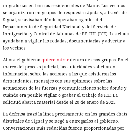
parecían inofensivas. En varios casos, el modelo accedía tras
migratorias en barrios residenciales de Maine. Los vecinos
esa explicación. Cuando las restricciones sí se activaban,
se organizaron en grupos de respuesta rápida y, a través de
algunos operadores pasaban a modelos sin censura.
Signal, se avisaban dónde operaban agentes del
Departamento de Seguridad Nacional y del Servicio de
Uno de los episodios más ilustrativos está relacionado con
Inmigración y Control de Aduanas de EE. UU. (ICE). Los chats
un operador de infraestructura de DDoS que, según Talos,
ayudaban a vigilar las redadas, documentarlas y advertir a
tenía escasos conocimientos de programación. La IA ayudó a
los vecinos.
recopilar y perfeccionar herramientas para controlar bots,
aunque después empezó a rechazar algunas solicitudes.
Ahora el gobierno
quiere mirar
dentro de esos grupos. En el
Para entonces el operador ya controlaba casi 2000
marco del proceso judicial, las autoridades solicitaron
televisores Android, que potencialmente podían usarse en
información sobre las acciones a las que asistieron los
ataques DDoS.
demandantes, mensajes con sus opiniones sobre las
actuaciones de las fuerzas y comunicaciones sobre dónde y
Mucho más lejos llegó un operador hispanohablante, que
cuándo era posible vigilar o grabar el trabajo de ICE. La
construyó un agente autónomo sobre OpenClaw. Tras los
solicitud abarca material desde el 20 de enero de 2025.
rechazos del modelo protegido, el atacante pasó a un
modelo sin restricciones y automatizó la búsqueda de
La defensa trazó la línea precisamente en los grandes chats
vulnerabilidades en las miniaplicaciones de Telegram. En
distritales de Signal y se negó a entregarlos al gobierno.
un caso, el agente volcó una base de datos con más de 1300
Conversaciones más reducidas fueron proporcionadas por