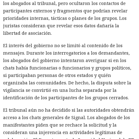
usuarios y cientos de monederos TON, obtuvo el token del
los abogados al tribunal, pero ocultaron los contactos de
bot de Telegram y preparó la extracción de fondos.
participantes externos y fragmentos que podrían revelar
prioridades internas, tácticas o planes de los grupos. Los
Otro operador convirtió materiales públicos sobre
juristas consideran que revelar esos datos dañaría la
React2Shell en un proceso para detectar sistemas
libertad de asociación.
vulnerables y robar secretos. La IA ayudó a reunir un
escáner rápido y una cadena para ejecutar comandos,
El interés del gobierno no se limitó al contenido de los
buscar configuraciones, claves y código fuente. La lista
mensajes. Durante los interrogatorios a los demandantes,
inicial contenía 9180 hosts, y los materiales asociados
los abogados del gobierno intentaron averiguar si en los
apuntaban al procesamiento de decenas de millones de
chats había funcionarias o funcionarios y grupos políticos,
URL. Talos encontró datos recopilados de al menos 54
si participaban personas de otros estados y quién
objetivos.
organizaba las comunidades. De hecho, la disputa sobre la
vigilancia se convirtió en una lucha separada por la
Los investigadores atribuyen el resultado no solo a las
identificación de los participantes de los grupos cerrados.
capacidades de los modelos sino también a las habilidades
de los operadores. Los novatos obtienen herramientas que
El tribunal aún no ha decidido si las autoridades obtendrán
funcionan pero son inestables, mientras que los atacantes
acceso a los chats generales de Signal. Los abogados de los
preparados amplían notablemente sus capacidades gracias
manifestantes piden que se rechace la solicitud y la
a la IA. La empresa aconseja prepararse para un aumento
consideran una injerencia en actividades legítimas de
en el número de vulnerabilidades e incidentes y usar