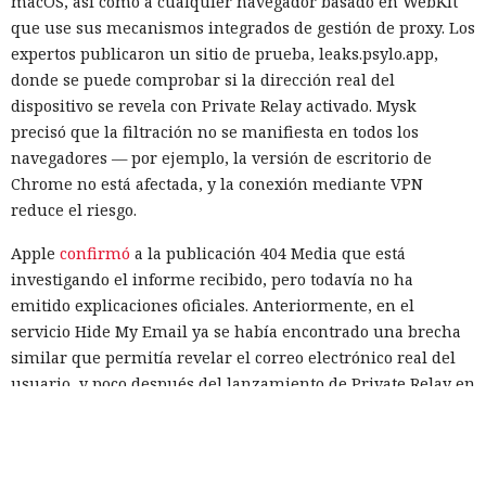
macOS, así como a cualquier navegador basado en WebKit
que use sus mecanismos integrados de gestión de proxy. Los
expertos publicaron un sitio de prueba, leaks.psylo.app,
donde se puede comprobar si la dirección real del
dispositivo se revela con Private Relay activado. Mysk
precisó que la filtración no se manifiesta en todos los
navegadores — por ejemplo, la versión de escritorio de
Chrome no está afectada, y la conexión mediante VPN
reduce el riesgo.
Apple
confirmó
a la publicación 404 Media que está
investigando el informe recibido, pero todavía no ha
emitido explicaciones oficiales. Anteriormente, en el
servicio Hide My Email ya se había encontrado una brecha
similar que permitía revelar el correo electrónico real del
usuario, y poco después del lanzamiento de Private Relay en
2021 los expertos de la empresa FingerprintJS detectaron
una filtración de la dirección IP a través de WebRTC.
Hasta que haya una solución oficial, se puede reducir el