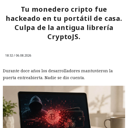
riesgo utilizando una conexión VPN adicional sobre Private
Tu monedero cripto fue
Relay, y también teniendo precaución con los sitios que
hackeado en tu portátil de casa.
solicitan el acceso mediante Passkey en dispositivos Apple.
Culpa de la antigua librería
CryptoJS.
18:32 / 06.08.2026
Durante doce años los desarrolladores mantuvieron la
puerta entreabierta. Nadie se dio cuenta.