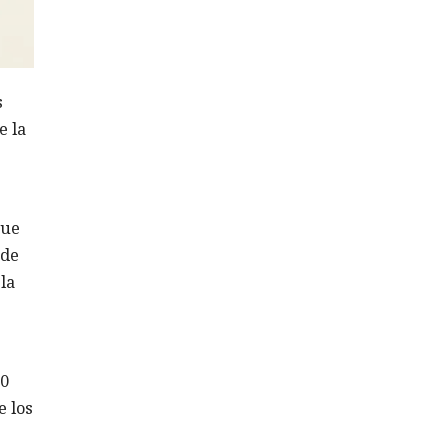
s
e la
que
 de
la
30
e los