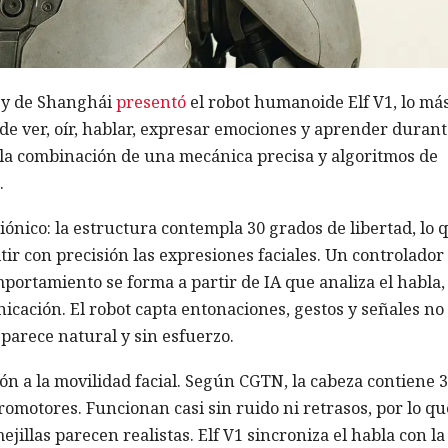
gy de Shanghái
presentó
el robot humanoide Elf V1, lo má
de ver, oír, hablar, expresar emociones y aprender durant
a la combinación de una mecánica precisa y algoritmos de
.
iónico: la estructura contempla 30 grados de libertad, lo 
r con precisión las expresiones faciales. Un controlador
mportamiento se forma a partir de IA que analiza el habla, 
nicación. El robot capta entonaciones, gestos y señales no
 parece natural y sin esfuerzo.
ón a la movilidad facial. Según CGTN, la cabeza contiene 
omotores. Funcionan casi sin ruido ni retrasos, por lo qu
mejillas parecen realistas. Elf V1 sincroniza el habla con la