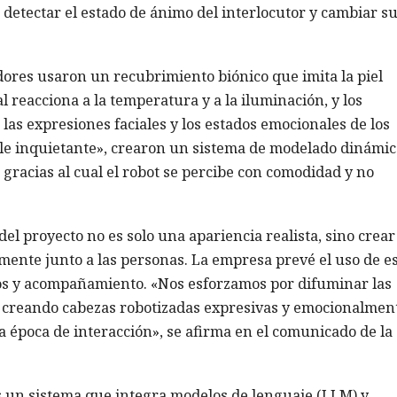
detectar el estado de ánimo del interlocutor y cambiar s
adores usaron un recubrimiento biónico que imita la piel
l reacciona a la temperatura y a la iluminación, y los
as expresiones faciales y los estados emocionales de los
valle inquietante», crearon un sistema de modelado dinámic
gracias al cual el robot se percibe con comodidad y no
l proyecto no es solo una apariencia realista, sino crea
mente junto a las personas. La empresa prevé el uso de e
cios y acompañamiento. «Nos esforzamos por difuminar las
, creando cabezas robotizadas expresivas y emocionalmen
 época de interacción», se afirma en el comunicado de la
 es un sistema que integra modelos de lenguaje (LLM) y