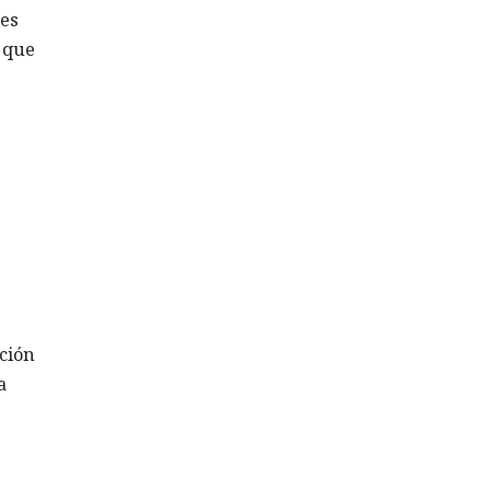
les
ó que
ción
a