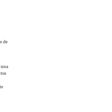
u
o de
r una
stos
te