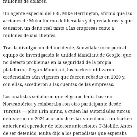
empresas concretas y su reputación en mercados
millones de dólares.
extranjeros. En estas condiciones, los negocios se convierten
Un agente especial del FBI, Mike Herrington, afirmó que las
cada vez más en instrumentos de medidas de respuesta, y
acciones de Muka fueron deliberadas y depredadoras, y que
no simplemente en participantes de la competencia de
causaron un daño real tanto a las empresas como a
mercado.
millones de sus clientes.
Tras la divulgación del incidente, Snowflake incorporó al
equipo de investigación la unidad Mandiant de Google, que
no detectó problemas en la seguridad de la propia
plataforma. Según Mandiant, los hackers utilizaron
credenciales aún vigentes que fueron robadas en 2020 y,
con ellas, accedieron a las cuentas de las empresas.
Los analistas señalaron que el grupo tenía base en
Norteamérica y colaboraba con otro participante desde
Turquía — John Erin Binns, a quien las autoridades turcas
detuvieron en 2024 acusado de estar vinculado a un hackeo
anterior al operador de telecomunicaciones T-Mobile. Antes
de ser detenido, Muka dijo a los periodistas que esperaba