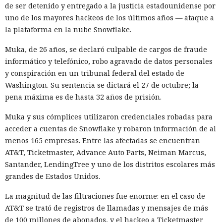
de ser detenido y entregado a la justicia estadounidense por
vulnerabilidades ni precisó qué medidas podrían seguir en
uno de los mayores hackeos de los últimos años — ataque a
caso de detectarse incumplimientos.
la plataforma en la nube Snowflake.
La decisión se produjo en medio del empeoramiento de las
Muka, de 26 años, se declaró culpable de cargos de fraude
disputas comerciales y tecnológicas entre Pekín y
informático y telefónico, robo agravado de datos personales
Washington, que ponen en peligro la frágil tregua
y conspiración en un tribunal federal del estado de
alcanzada en las últimas cumbres bilaterales. El día
Washington. Su sentencia se dictará el 27 de octubre; la
anterior, el Ministerio de Comercio de China anunció
pena máxima es de hasta 32 años de prisión.
nuevas restricciones contra empresas estadounidenses y la
exportación de drones a EE. UU., calificándolas como
Muka y sus cómplices utilizaron credenciales robadas para
respuesta a las recientes medidas de Washington contra el
acceder a cuentas de Snowflake y robaron información de al
acceso de empresas chinas al mercado estadounidense. El
menos 165 empresas. Entre las afectadas se encuentran
regulador no precisó si estas acciones están relacionadas
AT&T, Ticketmaster, Advance Auto Parts, Neiman Marcus,
con la revisión a Palo Alto.
Santander, LendingTree y uno de los distritos escolares más
grandes de Estados Unidos.
La presión sobre la compañía no es nueva: ya en enero se
recomendó a las organizaciones chinas que renunciaran al
La magnitud de las filtraciones fue enorme: en el caso de
software de más de una decena de desarrolladores
AT&T se trató de registros de llamadas y mensajes de más
estadounidenses e israelíes de soluciones de
de 100 millones de abonados, y el hackeo a Ticketmaster