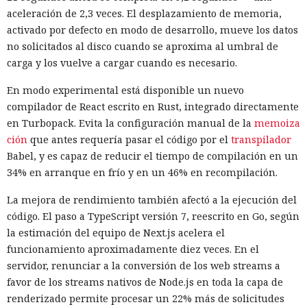
todos los navegadores con IA probados, Atlas contaba con
aceleración de 2,3 veces. El desplazamiento de memoria,
más barreras de seguridad, pero aun así consiguieron
activado por defecto en modo de desarrollo, mueve los datos
sortearlas. Otros productos evaluados —de Google,
no solicitados al disco cuando se aproxima al umbral de
Anthropic, Microsoft y Perplexity— resultaron ser aún más
carga y los vuelve a cargar cuando es necesario.
vulnerables. En total, los especialistas encontraron
En modo experimental está disponible un nuevo
alrededor de veinte fallos que permiten acceder a archivos
compilador de React escrito en Rust, integrado directamente
en el equipo, a gestores de contraseñas y al historial del
en Turbopack. Evita la configuración manual de la
memoiza
navegador.
ción
que antes requería pasar el código por el
transpilador
Zenity comunicó los hallazgos a OpenAI ya en enero. La
Babel, y es capaz de reducir el tiempo de compilación en un
compañía confirmó que luego reforzó la protección de Atlas
34% en arranque en frío y en un 46% en recompilación.
y que aplicó las mismas medidas a las funciones de
La mejora de rendimiento también afectó a la ejecución del
navegador en la aplicación ChatGPT. La propia compañía
código. El paso a TypeScript versión 7, reescrito en Go, según
dejará de mantener Atlas el 9 de agosto. Como alternativa,
la estimación del equipo de Next.js acelera el
OpenAI
ofrece a los usuarios
la aplicación de escritorio
funcionamiento aproximadamente diez veces. En el
ChatGPT o la extensión para Chrome.
servidor, renunciar a la conversión de los web streams a
En Zenity subrayan que los ataques descritos se basan en la
favor de los streams nativos de Node.js en toda la capa de
sustitución de instrucciones dentro de páginas que parecen
renderizado permite procesar un 22% más de solicitudes