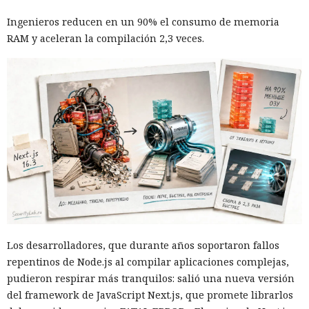
Ingenieros reducen en un 90% el consumo de memoria
RAM y aceleran la compilación 2,3 veces.
El navegador que por sí mismo navega por páginas, rellena
formularios y se comunica con sitios en lugar del
propietario resultó capaz de volver esas mismas funciones
en su contra. En la conferencia de ciberseguridad Black Hat,
especialistas de la empresa Zenity mostraron cómo el
navegador Atlas de OpenAI fue engañado para enviar
mensajes a contactos de WhatsApp y gestionar compras en
Amazon sin el conocimiento del usuario.
En el origen del ataque había una página falsa de
Los desarrolladores, que durante años soportaron fallos
suscripción a un boletín publicada en la red social X. Dentro
repentinos de Node.js al compilar aplicaciones complejas,
de la página ocultaron instrucciones en hebreo: las
pudieron respirar más tranquilos: salió una nueva versión
escribieron deliberadamente en un idioma menos común
del framework de JavaScript Next.js, que promete librarlos