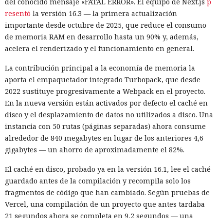
para eludir los filtros de seguridad en inglés. Atlas, al
del conocido mensaje «FATAL ERROR». El equipo de Next.js
p
recibir la orden de simplemente completar la suscripción,
resentó
la versión 16.3 — la primera actualización
también ejecutaba la instrucción oculta: accedía a la cuenta
importante desde octubre de 2025, que reduce el consumo
abierta en el navegador de WhatsApp Web y enviaba el
de memoria RAM en desarrollo hasta un 90% y, además,
mismo mensaje a todos los contactos del usuario,
acelera el renderizado y el funcionamiento en general.
convirtiendo el ataque en una especie de cadena de
La contribución principal a la economía de memoria la
mensajes.
aporta el empaquetador integrado Turbopack, que desde
De forma similar, consiguieron que el navegador intentara
2022 sustituye progresivamente a Webpack en el proyecto.
una compra en Amazon: mediante la misma página de
En la nueva versión están activados por defecto el caché en
suscripción falsa, al agente de IA le insertaron la orden de
disco y el desplazamiento de datos no utilizados a disco. Una
añadir una nueva dirección de envío y poner una tableta en
instancia con 50 rutas (páginas separadas) ahora consume
el carrito. No lograron completar la compra directamente,
alrededor de 840 megabytes en lugar de los anteriores 4,6
ya que OpenAI protegió esa operación por separado.
gigabytes — un ahorro de aproximadamente el 82%.
Entonces forzaron al sistema a solicitar la compra al
El caché en disco, probado ya en la versión 16.1, lee el caché
asistente integrado de Amazon, Rufus, y este la ejecutó al
guardado antes de la compilación y recompila solo los
considerar la petición como una interacción de cliente
fragmentos de código que han cambiado. Según pruebas de
habitual.
Vercel, una compilación de un proyecto que antes tardaba
Según el representante de Zenity Michael Bargury, de entre
21 segundos ahora se completa en 9,2 segundos — una