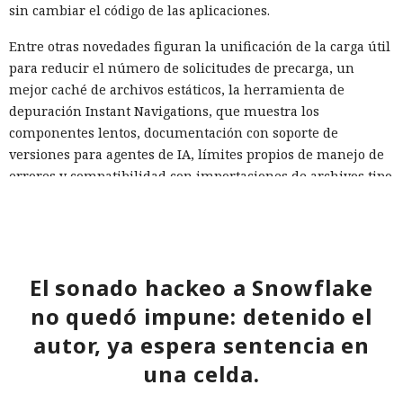
normales, por lo que confiar únicamente en las
sin cambiar el código de las aplicaciones.
comprobaciones integradas de la IA no es suficiente: se
Entre otras novedades figuran la unificación de la carga útil
necesitan restricciones más estrictas, que no dependan del
para reducir el número de solicitudes de precarga, un
criterio del propio modelo, sobre qué acciones y con qué
Inspecciones que forzarán su
mejor caché de archivos estáticos, la herramienta de
nivel de acceso puede ejecutar el navegador de forma
salida del mercado: China toma
depuración Instant Navigations, que muestra los
automática.
componentes lentos, documentación con soporte de
represalias contra EE. UU. a
versiones para agentes de IA, límites propios de manejo de
través de Palo Alto Networks
errores y compatibilidad con importaciones de archivos tipo
«glob».
12:43 / 07.08.2026
Las conversaciones sobre la pérdida de popularidad de
Next.js en favor de los frameworks Remix, Astro y Gatsby
aún no se confirman en los datos: según el director general
Otra corporación corre el riesgo de repetir la triste suerte de
El sonado hackeo a Snowflake
de Vercel, Guillermo Rauch, este año el número de
sus predecesoras.
no quedó impune: detenido el
descargas del framework superó los mil millones — casi el
autor, ya espera sentencia en
doble del año pasado, que fue de alrededor de 520 millones.
una celda.