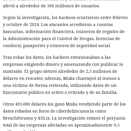
ciberseguridad, incluida Palo Alto Networks. Esta última,
afectó a alrededor de 560 millones de usuarios.
por cierto, se especializa en protección de redes y en la
nube, y tiene oficinas en Pekín, Shanghái, Cantón,
Según la investigación, los hackeos ocurrieron entre febrero
Shenzhen y Macao.
y octubre de 2024. Los atacantes accedieron a cuentas
bancarias, información financiera, números de registro de
Un escenario similar ya se desarrolló con el fabricante de
la Administración para el Control de Drogas, licencias de
chips de memoria Micron Technology. En 2023, la
conducir, pasaportes y números de seguridad social.
Administración del Ciberespacio de China determinó que
los productos de la compañía no superaron la revisión y
Tras robar los datos, los hackers extorsionaban a las
prohibió a los operadores de infraestructura crítica del país
empresas exigiendo dinero y amenazando con publicar lo
su adquisición. Como resultado, Micron no pudo restablecer
sustraído. El grupo obtuvo alrededor de 2,5 millones de
su negocio y en otoño de 2025 suspendió por completo las
dólares en rescates; además, Muka chantajeó al menos a
entregas de chips para servidores a los centros de datos
una víctima de forma reiterada, utilizando datos de un
chinos, conservando ventas solo en los sectores automotriz
funcionario público en activo o retirado y de su familia.
y móvil.
Otros 495.000 dólares los ganó Muka vendiendo parte de los
Así, el enfrentamiento tecnológico entre ambos países hace
datos robados en foros de ciberdelincuencia como
tiempo que ha superado el marco de aranceles recíprocos y
BreachForums y XSS.is. La investigación estimó el perjuicio
restricciones a la exportación — ahora están en la mira
total de las empresas afectadas en aproximadamente 9,5