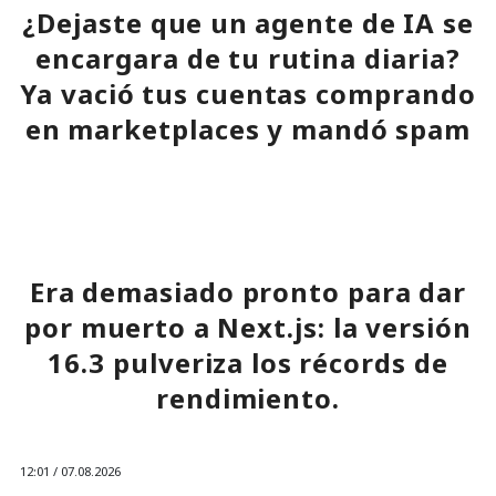
¿Dejaste que un agente de IA se
encargara de tu rutina diaria?
Ya vació tus cuentas comprando
en marketplaces y mandó spam
a todos tus contactos
13:36 / 07.08.2026
Era demasiado pronto para dar
Un comando oculto en hebreo eludió la seguridad de Atlas y
por muerto a Next.js: la versión
otros navegadores con IA.
16.3 pulveriza los récords de
rendimiento.
12:01 / 07.08.2026