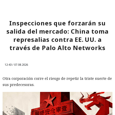
normales, por lo que confiar únicamente en las
comprobaciones integradas de la IA no es suficiente: se
necesitan restricciones más estrictas, que no dependan del
criterio del propio modelo, sobre qué acciones y con qué
Inspecciones que forzarán su
nivel de acceso puede ejecutar el navegador de forma
salida del mercado: China toma
automática.
represalias contra EE. UU. a
través de Palo Alto Networks
12:43 / 07.08.2026
Otra corporación corre el riesgo de repetir la triste suerte de
sus predecesoras.