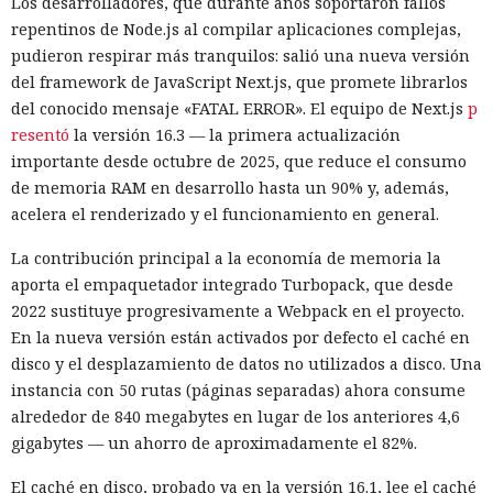
Los desarrolladores, que durante años soportaron fallos
repentinos de Node.js al compilar aplicaciones complejas,
pudieron respirar más tranquilos: salió una nueva versión
del framework de JavaScript Next.js, que promete librarlos
del conocido mensaje «FATAL ERROR». El equipo de Next.js
p
resentó
la versión 16.3 — la primera actualización
importante desde octubre de 2025, que reduce el consumo
de memoria RAM en desarrollo hasta un 90% y, además,
acelera el renderizado y el funcionamiento en general.
La contribución principal a la economía de memoria la
aporta el empaquetador integrado Turbopack, que desde
2022 sustituye progresivamente a Webpack en el proyecto.
En la nueva versión están activados por defecto el caché en
disco y el desplazamiento de datos no utilizados a disco. Una
instancia con 50 rutas (páginas separadas) ahora consume
alrededor de 840 megabytes en lugar de los anteriores 4,6
gigabytes — un ahorro de aproximadamente el 82%.
El caché en disco, probado ya en la versión 16.1, lee el caché