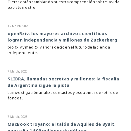
Tierra están cambiando nuestra comprensión sobre la vida
extraterrestre.
12 March, 2025
openRxiv: los mayores archivos científicos
logran independencia y millones de Zuckerberg
bioRxiv y medRxiv ahora deciden el futuro de la ciencia
independiente.
7 March, 2025
$LIBRA, llamadas secretas y millones: la fiscalía
de Argentina sigue la pista
La investigación analiza contactos y esquemas de retiro de
fondos.
7 March, 2025
MacBook troyano: el talón de Aquiles de ByBit,
que valía 1.500 millones de dólares