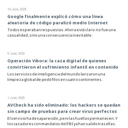
16 June, 2025
Google finalmente explicó cómo una línea
aleatoria de código paralizó medio Internet
Todos esperaban respuestas. Ahora está claro: no fue una
casualidad, sino una consecuencia inevitable.
9 June, 2025
Operación Vibora: la caza digital de quienes
convirtieron el sufrimiento infantil en contenido
Los servicios de inteligencia del mundo lanzaron una
limpieza global de pedófilos en cuatro continentes.
1 June, 2025
AVCheck ha sido eliminado: los hackers se quedan
sin campo de pruebas para crear virus perfectos
El servicio ha desaparecido, pero las huellas permanecen. Y
los cazadores con mandatos del FBI ya han salido tras ellas.