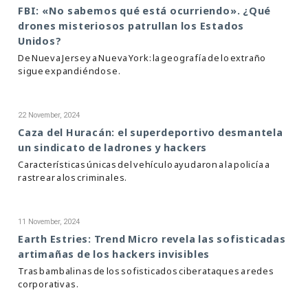
FBI: «No sabemos qué está ocurriendo». ¿Qué
drones misteriosos patrullan los Estados
Unidos?
De Nueva Jersey a Nueva York: la geografía de lo extraño
sigue expandiéndose.
22 November, 2024
Caza del Huracán: el superdeportivo desmantela
un sindicato de ladrones y hackers
Características únicas del vehículo ayudaron a la policía a
rastrear a los criminales.
11 November, 2024
Earth Estries: Trend Micro revela las sofisticadas
artimañas de los hackers invisibles
Tras bambalinas de los sofisticados ciberataques a redes
corporativas.