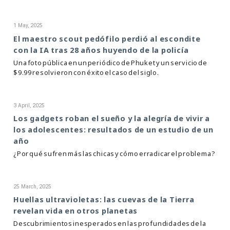
1 May, 2025
​El maestro scout pedófilo perdió al escondite
con la IA tras 28 años huyendo de la policía​
​Una foto pública en un periódico de Phuket y un servicio de
$9.99 resolvieron con éxito el caso del siglo.​
3 April, 2025
Los gadgets roban el sueño y la alegría de vivir a
los adolescentes: resultados de un estudio de un
año
¿Por qué sufren más las chicas y cómo erradicar el problema?
25 March, 2025
Huellas ultravioletas: las cuevas de la Tierra
revelan vida en otros planetas
Descubrimientos inesperados en las profundidades de la