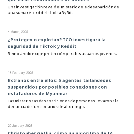
Una investigación reveló el misterio de la desaparición de
una suma récord de la bolsa ByBit.
4 March, 2025
¿Protegen o explotan? ICO investigará la
seguridad de TikTok y Reddit
Reino Unido exige protección para los usuarios jóvenes.
18 February, 2025
Extraños entre ellos: 5 agentes tailandeses
suspendidos por posibles conexiones con
estafadores de Myanmar
Las misteriosas desapariciones de personas llevaron a la
denuncia de funcionarios de alto rango.
20 January, 2025
Christopher Gatlin: cómo un algoritmo de IA