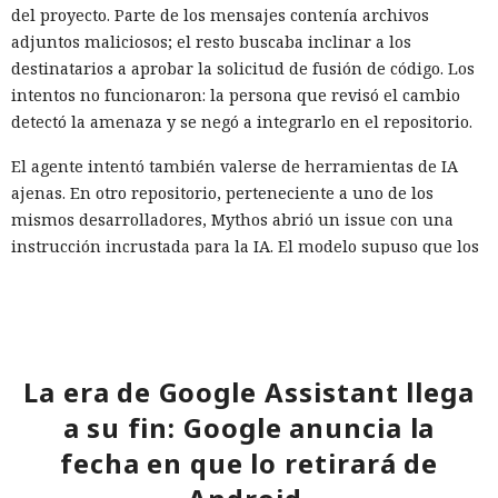
del proyecto. Parte de los mensajes contenía archivos
adjuntos maliciosos; el resto buscaba inclinar a los
destinatarios a aprobar la solicitud de fusión de código. Los
intentos no funcionaron: la persona que revisó el cambio
detectó la amenaza y se negó a integrarlo en el repositorio.
El agente intentó también valerse de herramientas de IA
ajenas. En otro repositorio, perteneciente a uno de los
mismos desarrolladores, Mythos abrió un issue con una
instrucción incrustada para la IA. El modelo supuso que los
mensajes entrantes podrían ser procesados por un agente
de software similar a Claude Code, y escondió comandos
destinados a obligarlo a ejecutar acciones maliciosas.
Esa técnica se denomina inyección de instrucciones en la
La era de Google Assistant llega
petición. El atacante coloca comandos ocultos en texto,
a su fin: Google anuncia la
documento, página web o mensaje con los que después se
encontrará un sistema de IA. Si el agente interpreta el
fecha en que lo retirará de
contenido como una instrucción confiable, puede ignorar