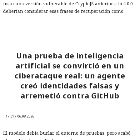
usan una versión vulnerable de CryptoJS anterior a la 4.0.0
deberían considerar esas frases de recuperación como
comprometidas, incluso si después se trasladaron a otro
lugar, incluidos monederos de hardware. La única manera
fiable de protegerse es generar una nueva frase en la
versión actualizada de la aplicación y transferir todos los
fondos a las direcciones del nuevo monedero.
Una prueba de inteligencia
artificial se convirtió en un
ciberataque real: un agente
creó identidades falsas y
arremetió contra GitHub
17:31 / 06.08.2026
El modelo debía burlar el entorno de pruebas, pero acabó