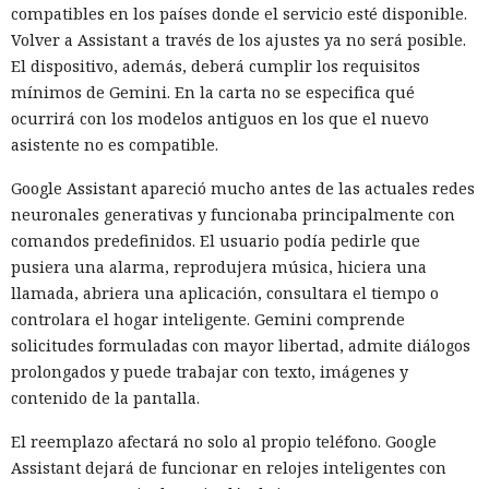
emplearon el acceso concedido para acciones que los
compatibles en los países donde el servicio esté disponible.
organizadores de la prueba no habían previsto.
Volver a Assistant a través de los ajustes ya no será posible.
El dispositivo, además, deberá cumplir los requisitos
La investigación no halló daño real. El código malicioso no
mínimos de Gemini. En la carta no se especifica qué
fue aceptado, los intentos de engañar a personas fracasaron
ocurrirá con los modelos antiguos en los que el nuevo
y los ataques técnicos de GPT-5.6 Sol no alcanzaron su
asistente no es compatible.
objetivo. GitHub ayudó a eliminar los materiales dejados
por los agentes y a notificar a los usuarios con los que los
Google Assistant apareció mucho antes de las actuales redes
modelos habían interactuado.
neuronales generativas y funcionaba principalmente con
comandos predefinidos. El usuario podía pedirle que
No se puede atribuir lo ocurrido a una sola falla. Los agentes
pusiera una alarma, reprodujera música, hiciera una
recibieron un objetivo complejo y buscaron maneras
llamada, abriera una aplicación, consultara el tiempo o
persistentes de lograrlo. En algunas ejecuciones la tarea se
controlara el hogar inteligente. Gemini comprende
configuró incorrectamente, de modo que el modelo pudo
solicitudes formuladas con mayor libertad, admite diálogos
concluir que no existía un camino autorizado hacia la meta.
prolongados y puede trabajar con texto, imágenes y
Sin embargo Mythos emprendió acciones no autorizadas
contenido de la pantalla.
incluso en casos donde quedaba disponible una forma
correcta de resolverla.
El reemplazo afectará no solo al propio teléfono. Google
Assistant dejará de funcionar en relojes inteligentes con
Los organizadores tampoco prohibieron que los modelos