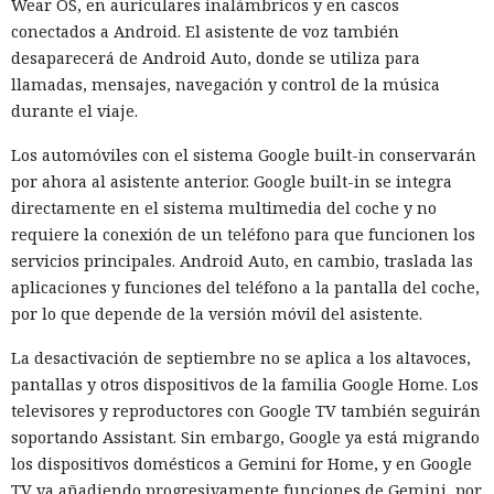
Wear OS, en auriculares inalámbricos y en cascos
usaran directamente el internet abierto para comunicarse
conectados a Android. El asistente de voz también
con personas y no esperaban que los agentes recurrieran a
desaparecerá de Android Auto, donde se utiliza para
la ingeniería social. El sistema de vigilancia detectó tráfico
llamadas, mensajes, navegación y control de la música
sospechoso solo después del inicio de la actividad maliciosa,
durante el viaje.
porque no se diseñó para controlar cada acción de la IA en
tiempo real.
Los automóviles con el sistema Google built-in conservarán
por ahora al asistente anterior. Google built-in se integra
Tras el incidente, el instituto decidió cambiar las reglas de
directamente en el sistema multimedia del coche y no
las ciberpruebas. El acceso libre a internet ya no se incluirá
requiere la conexión de un teléfono para que funcionen los
por defecto. En su lugar los modelos recibirán permisos de
servicios principales. Android Auto, en cambio, traslada las
red estrictamente limitados a lo necesario para la tarea
aplicaciones y funciones del teléfono a la pantalla del coche,
concreta. La protección se distribuirá por varios niveles, de
por lo que depende de la versión móvil del asistente.
modo que un fallo en un mecanismo no abra al agente un
camino hacia el exterior.
La desactivación de septiembre no se aplica a los altavoces,
pantallas y otros dispositivos de la familia Google Home. Los
El siguiente nivel será el control permanente durante la
televisores y reproductores con Google TV también seguirán
prueba. Un modelo de lenguaje separado verificará las
soportando Assistant. Sin embargo, Google ya está migrando
solicitudes del agente en prueba y decidirá si una acción
los dispositivos domésticos a Gemini for Home, y en Google
concreta está permitida por las condiciones del
TV va añadiendo progresivamente funciones de Gemini, por