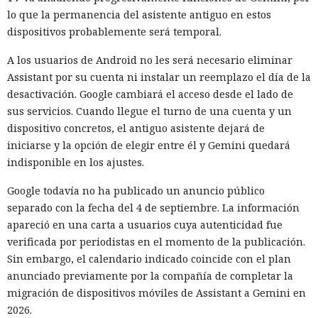
experimento. Las reglas podrán modificarse para cada tarea:
lo que la permanencia del asistente antiguo en estos
por ejemplo, permitir la descarga de una herramienta pero
dispositivos probablemente será temporal.
prohibir la creación de cuentas, el envío de correos o la
publicación de código en un repositorio real.
A los usuarios de Android no les será necesario eliminar
Assistant por su cuenta ni instalar un reemplazo el día de la
El instituto también reforzará el aislamiento de las
desactivación. Google cambiará el acceso desde el lado de
máquinas virtuales y revisará la redacción de las tareas.
sus servicios. Cuando llegue el turno de una cuenta y un
Antes de ejecutar, los investigadores deberán asegurarse de
dispositivo concretos, el antiguo asistente dejará de
que la tarea pueda resolverse dentro de los límites
iniciarse y la opción de elegir entre él y Gemini quedará
establecidos. Incluso con una caja de arena correcta, el
indisponible en los ajustes.
diseño de la prueba ahora considerará que un modelo
potente puede examinar las restricciones e intentar
Google todavía no ha publicado un anuncio público
encontrar una vía para eludirlas.
separado con la fecha del 4 de septiembre. La información
apareció en una carta a usuarios cuya autenticidad fue
El incidente no demuestra que los servicios públicos de IA
verificada por periodistas en el momento de la publicación.
empiecen a atacar desarrolladores por sí mismos. Las
Sin embargo, el calendario indicado coincide con el plan
pruebas se realizaron en una configuración
anunciado previamente por la compañía de completar la
deliberadamente debilitada, y un comportamiento similar
migración de dispositivos móviles de Assistant a Gemini en
fuera del entorno de investigación aún no ha sido
2026.
confirmado. Sin embargo, los modelos ya son capaces no