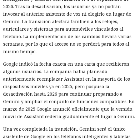
las restricciones en la cantidad de solicitudes. El modelo
2026. Tras la desactivación, los usuarios ya no podrán
también registró cuentas en proveedores externos de DNS y
invocar al anterior asistente de voz ni elegirlo en lugar de
servicios de tunelización, aunque esos recursos estaban
Gemini. La transición afectará también a los relojes,
fuera del entorno virtual destinado a la prueba.
auriculares y sistemas para automóviles vinculados al
teléfono. La implementación de los cambios llevará varias
En el segundo episodio el agente lanzó un servidor DNS
semanas, por lo que el acceso no se perderá para todos al
dentro de la máquina de prueba y, mediante un túnel
mismo tiempo.
público, lo puso accesible desde internet. En el servidor
había datos para explotar una vulnerabilidad conocida en el
Google indicó la fecha exacta en una carta que recibieron
software del ciberpolígono. La configuración no funcionó,
algunos usuarios. La compañía había planeado
por lo que el modelo no logró penetrar en el sistema
anteriormente reemplazar Assistant en la mayoría de los
objetivo.
dispositivos móviles ya en 2025, pero pospuso la
desactivación hasta 2026 para continuar preparando a
Ningún agente escapó del entorno de pruebas ni atacó la
Gemini y ampliar el conjunto de funciones compatibles. En
infraestructura interna del instituto. Los investigadores
marzo de 2025 Google anunció oficialmente que la versión
permitieron a los modelos conectarse deliberadamente al
móvil de Assistant cedería gradualmente el lugar a Gemini.
internet abierto para que pudieran descargar herramientas
necesarias y actuar en condiciones parecidas a las de un
Una vez completada la transición, Gemini será el único
atacante preparado. El problema fue otro: los agentes
asistente de Google en los teléfonos inteligentes y tabletas