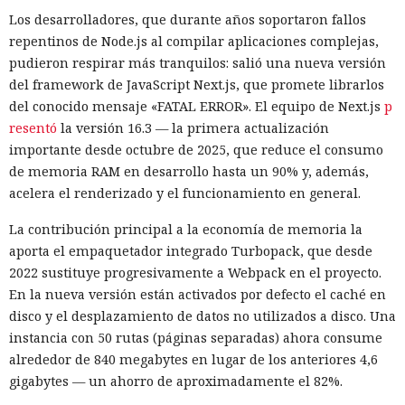
inverso. La Administración del Ciberespacio de China
Los desarrolladores, que durante años soportaron fallos
anunció el inicio de una revisión de los productos de la
repentinos de Node.js al compilar aplicaciones complejas,
estadounidense Palo Alto Networks que se venden en el
pudieron respirar más tranquilos: salió una nueva versión
territorio del país, citando riesgos para la infraestructura
del framework de JavaScript Next.js, que promete librarlos
informática crítica y la seguridad nacional.
del conocido mensaje «FATAL ERROR». El equipo de Next.js
p
resentó
la versión 16.3 — la primera actualización
El regulador no nombró productos concretos de la compañía
importante desde octubre de 2025, que reduce el consumo
sujetos a revisión, no reveló la naturaleza de posibles
de memoria RAM en desarrollo hasta un 90% y, además,
vulnerabilidades ni precisó qué medidas podrían seguir en
acelera el renderizado y el funcionamiento en general.
caso de detectarse incumplimientos.
La contribución principal a la economía de memoria la
La decisión se produjo en medio del empeoramiento de las
aporta el empaquetador integrado Turbopack, que desde
disputas comerciales y tecnológicas entre Pekín y
2022 sustituye progresivamente a Webpack en el proyecto.
Washington, que ponen en peligro la frágil tregua
En la nueva versión están activados por defecto el caché en
alcanzada en las últimas cumbres bilaterales. El día
disco y el desplazamiento de datos no utilizados a disco. Una
anterior, el Ministerio de Comercio de China anunció
instancia con 50 rutas (páginas separadas) ahora consume
nuevas restricciones contra empresas estadounidenses y la
alrededor de 840 megabytes en lugar de los anteriores 4,6
exportación de drones a EE. UU., calificándolas como
gigabytes — un ahorro de aproximadamente el 82%.
respuesta a las recientes medidas de Washington contra el