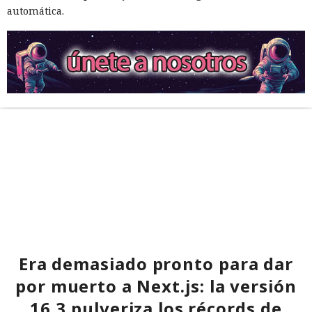
automática.
Inspecciones que forzarán su
salida del mercado: China toma
represalias contra EE. UU. a
través de Palo Alto Networks
Era demasiado pronto para dar
por muerto a Next.js: la versión
16.3 pulveriza los récords de
12:43 / 07.08.2026