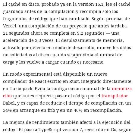
acceso de empresas chinas al mercado estadounidense. El
El caché en disco, probado ya en la versión 16.1, lee el caché
regulador no precisó si estas acciones están relacionadas
guardado antes de la compilación y recompila solo los
con la revisión a Palo Alto.
fragmentos de código que han cambiado. Según pruebas de
Vercel, una compilación de un proyecto que antes tardaba
La presión sobre la compañía no es nueva: ya en enero se
21 segundos ahora se completa en 9,2 segundos — una
recomendó a las organizaciones chinas que renunciaran al
aceleración de 2,3 veces. El desplazamiento de memoria,
software de más de una decena de desarrolladores
activado por defecto en modo de desarrollo, mueve los datos
estadounidenses e israelíes de soluciones de
no solicitados al disco cuando se aproxima al umbral de
ciberseguridad, incluida Palo Alto Networks. Esta última,
carga y los vuelve a cargar cuando es necesario.
por cierto, se especializa en protección de redes y en la
nube, y tiene oficinas en Pekín, Shanghái, Cantón,
En modo experimental está disponible un nuevo
Shenzhen y Macao.
compilador de React escrito en Rust, integrado directamente
en Turbopack. Evita la configuración manual de la
memoiza
Un escenario similar ya se desarrolló con el fabricante de
ción
que antes requería pasar el código por el
transpilador
chips de memoria Micron Technology. En 2023, la
Babel, y es capaz de reducir el tiempo de compilación en un
Administración del Ciberespacio de China determinó que
34% en arranque en frío y en un 46% en recompilación.
los productos de la compañía no superaron la revisión y
prohibió a los operadores de infraestructura crítica del país
La mejora de rendimiento también afectó a la ejecución del
su adquisición. Como resultado, Micron no pudo restablecer
código. El paso a TypeScript versión 7, reescrito en Go, según