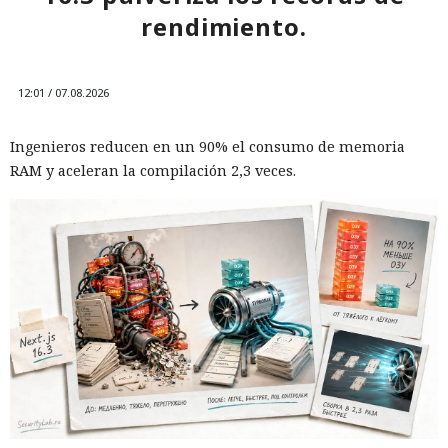
rendimiento.
Otra corporación corre el riesgo de repetir la triste suerte de
sus predecesoras.
12:01 / 07.08.2026
Ingenieros reducen en un 90% el consumo de memoria
RAM y aceleran la compilación 2,3 veces.
Las sanciones y restricciones contra las empresas
tecnológicas chinas por parte de las autoridades
estadounidenses hace tiempo que son noticia habitual —
ahora un escenario similar
se está desarrollando
en sentido