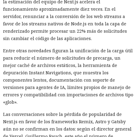
su negocio y en otoño de 2025 suspendió por completo las
la estimación del equipo de Next.js acelera el
entregas de chips para servidores a los centros de datos
funcionamiento aproximadamente diez veces. En el
chinos, conservando ventas solo en los sectores automotriz
servidor, renunciar a la conversión de los web streams a
y móvil.
favor de los streams nativos de Node.js en toda la capa de
renderizado permite procesar un 22% más de solicitudes
Así, el enfrentamiento tecnológico entre ambos países hace
sin cambiar el código de las aplicaciones.
tiempo que ha superado el marco de aranceles recíprocos y
restricciones a la exportación — ahora están en la mira
Entre otras novedades figuran la unificación de la carga útil
empresas concretas y su reputación en mercados
para reducir el número de solicitudes de precarga, un
extranjeros. En estas condiciones, los negocios se convierten
mejor caché de archivos estáticos, la herramienta de
cada vez más en instrumentos de medidas de respuesta, y
depuración Instant Navigations, que muestra los
no simplemente en participantes de la competencia de
componentes lentos, documentación con soporte de
mercado.
versiones para agentes de IA, límites propios de manejo de
errores y compatibilidad con importaciones de archivos tipo
«glob».
El sonado hackeo a Snowflake
Las conversaciones sobre la pérdida de popularidad de
no quedó impune: detenido el
Next.js en favor de los frameworks Remix, Astro y Gatsby
autor, ya espera sentencia en
aún no se confirman en los datos: según el director general
de Vercel, Guillermo Rauch, este año el número de