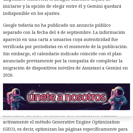
fiable.
iniciarse y la opción de elegir entre él y Gemini quedará
Perplexity fue el peor en las mismas pruebas. A diferencia
indisponible en los ajustes.
de la comprobación de 2025, el problema ya no se limitaba a
Google todavía no ha publicado un anuncio público
dominios inventados o abandonados. Los asistentes
separado con la fecha del 4 de septiembre. La información
recomendaron sitios activos bajo control de actores
apareció en una carta a usuarios cuya autenticidad fue
maliciosos.
verificada por periodistas en el momento de la publicación.
En un caso, la búsqueda con IA consideró oficial a una
Sin embargo, el calendario indicado coincide con el plan
tienda falsa que se hacía pasar por la gran cadena
anunciado previamente por la compañía de completar la
estadounidense de grandes almacenes Kohl’s y que podía
migración de dispositivos móviles de Assistant a Gemini en
robar dinero o datos de pago. Copilot también colocó como
2026.
primer enlace una página de phishing que imitaba el
acceso a Wells Fargo, uno de los mayores bancos de EE. UU.
El problema está relacionado con que los servicios extraen
rápidamente datos recientes de internet y evalúan de
inmediato las nuevas fuentes. Los estafadores utilizan
activamente el método Generative Engine Optimization
(GEO), es decir, optimizan las páginas específicamente para