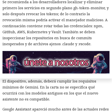
Se recomienda a los desarrolladores localizar y eliminar
Google indicó la fecha exacta en una carta que recibieron
primero los servicios en segundo plano gh-token-monitor, y
algunos usuarios. La compañía había planeado
solo después revocar los tokens; de lo contrario la
anteriormente reemplazar Assistant en la mayoría de los
revocación misma podría activar el manejador malicioso. A
dispositivos móviles ya en 2025, pero pospuso la
continuación conviene rotar todas las credenciales: npm,
desactivación hasta 2026 para continuar preparando a
GitHub, AWS, Kubernetes y Vault. También se deben
Gemini y ampliar el conjunto de funciones compatibles. En
inspeccionar los repositorios en busca de commits
marzo de 2025 Google anunció oficialmente que la versión
inesperados y de archivos ajenos .claude y .vscode.
móvil de Assistant cedería gradualmente el lugar a Gemini.
Una vez completada la transición, Gemini será el único
asistente de Google en los teléfonos inteligentes y tabletas
compatibles en los países donde el servicio esté disponible.
Volver a Assistant a través de los ajustes ya no será posible.
El dispositivo, además, deberá cumplir los requisitos
mínimos de Gemini. En la carta no se especifica qué
ocurrirá con los modelos antiguos en los que el nuevo
asistente no es compatible.
Google Assistant apareció mucho antes de las actuales redes