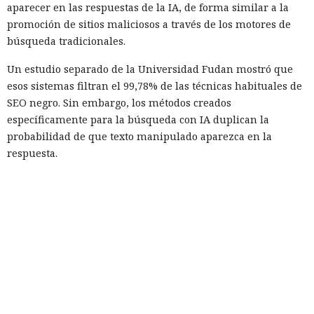
aparecer en las respuestas de la IA, de forma similar a la
promoción de sitios maliciosos a través de los motores de
búsqueda tradicionales.
Un estudio separado de la Universidad Fudan mostró que
esos sistemas filtran el 99,78% de las técnicas habituales de
SEO negro. Sin embargo, los métodos creados
específicamente para la búsqueda con IA duplican la
probabilidad de que texto manipulado aparezca en la
respuesta.
Netcraft aconseja a los usuarios guardar las direcciones
correctas de las páginas de acceso, especialmente para los
servicios bancarios. A las empresas se les recomienda
supervisar los sitios falsos que se promueven mediante GEO
y solicitar su eliminación antes del inicio de ataques
masivos.