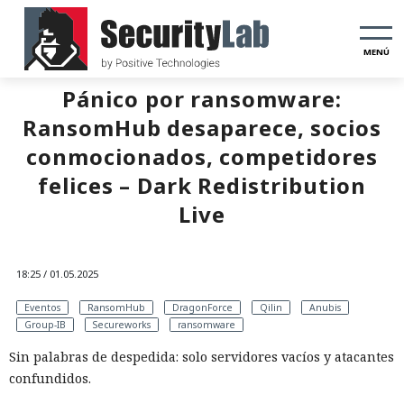
MENÚ
Pánico por ransomware:
RansomHub desaparece, socios
conmocionados, competidores
felices – Dark Redistribution
Live
18:25 / 01.05.2025
Eventos
RansomHub
DragonForce
Qilin
Anubis
Group-IB
Secureworks
ransomware
Sin palabras de despedida: solo servidores vacíos y atacantes
confundidos.