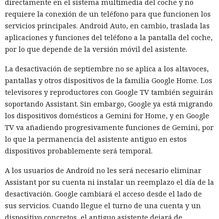
directamente en el sistema multimedia del coche y no
requiere la conexión de un teléfono para que funcionen los
servicios principales. Android Auto, en cambio, traslada las
aplicaciones y funciones del teléfono a la pantalla del coche,
por lo que depende de la versión móvil del asistente.
Cuanto más segura parece la IA al responder a una
La desactivación de septiembre no se aplica a los altavoces,
pregunta sencilla, más fácil es tomar un enlace erróneo por
pantallas y otros dispositivos de la familia Google Home. Los
oficial, y una comprobación de Netcraft
mostró
que los
televisores y reproductores con Google TV también seguirán
asistentes de búsqueda ya dirigen a usuarios hacia recursos
soportando Assistant. Sin embargo, Google ya está migrando
de actores maliciosos.
los dispositivos domésticos a Gemini for Home, y en Google
Los especialistas probaron ChatGPT, Copilot, Gemini y
TV va añadiendo progresivamente funciones de Gemini, por
Perplexity con consultas sobre las páginas de acceso de
lo que la permanencia del asistente antiguo en estos
bancos y grandes tiendas. Casi 3000 consultas dieron 2905
dispositivos probablemente será temporal.
respuestas y 20 706 enlaces. Las direcciones maliciosas
A los usuarios de Android no les será necesario eliminar
aparecieron en el 1,7% de las respuestas y constituyeron el
Assistant por su cuenta ni instalar un reemplazo el día de la
0,28% de todos los enlaces. A primera vista la proporción es
desactivación. Google cambiará el acceso desde el lado de
pequeña, pero incluso un enlace malicioso poco frecuente
sus servicios. Cuando llegue el turno de una cuenta y un
es peligroso cuando la IA lo presenta como una fuente
dispositivo concretos, el antiguo asistente dejará de