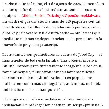
precisamente así como, el 4 de agosto de 2026, comenzó un
Tails es una distribución portátil de Linux que se inicia
ataque que fue detectado simultáneamente por cuatro
desde una unidad USB y no deja rastro en el disco tras
equipos —
Aikido
,
Socket
,
Datadog
y
OpenSourceMalware
.
apagarla. La utilizan periodistas y activistas que necesitan
En un día el gusano afectó a más de 440 paquetes con un
ocultar su identidad o eludir la censura. El navegador
total de dos mil millones de instalaciones por mes, entre
integrado Tor Browser proporciona salida a Internet a través
ellos keyv, flat-cache y file-entry-cache — bibliotecas que,
de la red anónima Tor.
mediante cadenas de dependencias, están presentes en la
mayoría de proyectos JavaScript.
El fallo estuvo presente en el núcleo desde la versión 5.7,
publicada en mayo de 2020, y fue detectado apenas la
Los atacantes comprometieron la cuenta de Jared Ray —el
semana pasada. El proyecto Tor declaró que un ataque de
mantenedor de toda esta familia. Tras obtener acceso a
este tipo solo puede ser realizado por atacantes con recursos
GitHub, introdujeron directamente código malicioso en la
considerables, por ejemplo servicios de inteligencia o
rama principal y publicaron inmediatamente nuevas
compañías privadas dedicadas a intrusiones informáticas.
versiones mediante GitHub Actions. Los paquetes se
No se han registrado casos de su uso en la práctica.
publicaron con firmas criptográficas auténticas; no había
indicios formales de manipulación.
Junto con esta vulnerabilidad, en Tails corrigieron otros
errores que permitían a aplicaciones de terceros obtener
El código malicioso se insertaba en el momento de la
privilegios de administrador. Uno de ellos está relacionado
instalación. En package.json añadían un script «preinstall»
con la biblioteca expat: si se engaña a la víctima para que