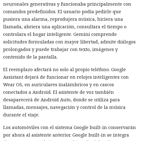
neuronales generativas y funcionaba principalmente con
Respuestas engañosas:
comandos predefinidos. El usuario podía pedirle que
ChatGPT y Gemini cada vez más
pusiera una alarma, reprodujera música, hiciera una
llamada, abriera una aplicación, consultara el tiempo o
llevan a usuarios directo a
controlara el hogar inteligente. Gemini comprende
estafadores
solicitudes formuladas con mayor libertad, admite diálogos
prolongados y puede trabajar con texto, imágenes y
contenido de la pantalla.
12:08 / 06.08.2026
El reemplazo afectará no solo al propio teléfono. Google
Assistant dejará de funcionar en relojes inteligentes con
Un solo enlace de un chatbot puede desatar una catástrofe
Wear OS, en auriculares inalámbricos y en cascos
financiera
conectados a Android. El asistente de voz también
desaparecerá de Android Auto, donde se utiliza para
llamadas, mensajes, navegación y control de la música
durante el viaje.
Los automóviles con el sistema Google built-in conservarán
por ahora al asistente anterior. Google built-in se integra