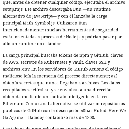
que, antes de obtener cualquier código, ejecutaba el archivo
abra un archivo malicioso en LibreOffice, Audacity o Git, el
setup.mjs. Ese archivo descargaba Bun —un runtime
atacante también puede lograr el control total del sistema e
alternativo de JavaScript— y con él lanzaba la carga
identificar al usuario.
principal Math_Symbol.js. Utilizaron Bun
intencionadamente: muchas herramientas de seguridad
Los desarrolladores recomiendan actualizar lo antes posible
están orientadas a procesos de Node.js y podrían pasar por
a la versión 7.10.1 mediante la actualización automática o
alto un runtime no estándar.
manual —esto permite conservar los datos en la sección
La era de Google Assistant llega
Almacenamiento persistente en la unidad USB. Una
La carga principal buscaba tokens de npm y GitHub, claves
a su fin: Google anuncia la
reinstalación completa del sistema borrará esos datos.
de AWS, secretos de Kubernetes y Vault, claves SSH y
fecha en que lo retirará de
archivos .env. En los servidores de GitHub Actions el código
Android.
malicioso leía la memoria del proceso directamente; así
obtenía secretos que nunca llegaban a archivos. Los datos
recopilados se cifraban y se enviaban a una dirección
16:31 / 06.08.2026
obtenida mediante un contrato inteligente en la red
Ethereum. Como canal alternativo se utilizaron repositorios
públicos de GitHub con la descripción «Shai-Hulud: Here We
Millones de dispositivos pasarán obligatoriamente a Gemini.
Go Again» —Datadog contabilizó más de 1300.
Los tokens de npm robados se emplearon de inmediato: el