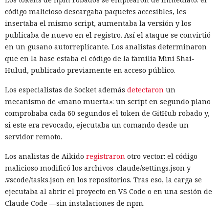
código malicioso descargaba paquetes accesibles, les
insertaba el mismo script, aumentaba la versión y los
publicaba de nuevo en el registro. Así el ataque se convirtió
en un gusano autorreplicante. Los analistas determinaron
que en la base estaba el código de la familia Mini Shai-
Hulud, publicado previamente en acceso público.
Los especialistas de Socket además
detectaron
un
mecanismo de «mano muerta»: un script en segundo plano
comprobaba cada 60 segundos el token de GitHub robado y,
Google Assistant empezará a desaparecer de los teléfonos
si este era revocado, ejecutaba un comando desde un
inteligentes y tabletas con Android el 4 de septiembre de
servidor remoto.
2026. Tras la desactivación, los usuarios ya no podrán
invocar al anterior asistente de voz ni elegirlo en lugar de
Los analistas de Aikido
registraron
otro vector: el código
Gemini. La transición afectará también a los relojes,
malicioso modificó los archivos .claude/settings.json y
auriculares y sistemas para automóviles vinculados al
.vscode/tasks.json en los repositorios. Tras eso, la carga se
teléfono. La implementación de los cambios llevará varias
ejecutaba al abrir el proyecto en VS Code o en una sesión de
semanas, por lo que el acceso no se perderá para todos al
Claude Code —sin instalaciones de npm.
mismo tiempo.