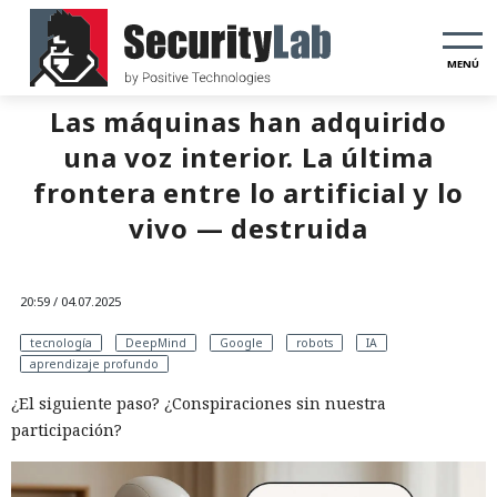
MENÚ
Las máquinas han adquirido
una voz interior. La última
frontera entre lo artificial y lo
vivo — destruida
20:59 / 04.07.2025
tecnología
DeepMind
Google
robots
IA
aprendizaje profundo
¿El siguiente paso? ¿Conspiraciones sin nuestra
participación?