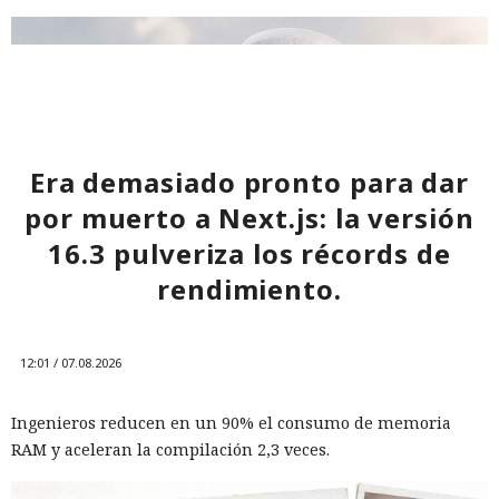
Era demasiado pronto para dar
por muerto a Next.js: la versión
16.3 pulveriza los récords de
rendimiento.
El navegador que por sí mismo navega por páginas, rellena
formularios y se comunica con sitios en lugar del
12:01 / 07.08.2026
propietario resultó capaz de volver esas mismas funciones
en su contra. En la conferencia de ciberseguridad Black Hat,
Ingenieros reducen en un 90% el consumo de memoria
especialistas de la empresa Zenity mostraron cómo el
RAM y aceleran la compilación 2,3 veces.
navegador Atlas de OpenAI fue engañado para enviar
mensajes a contactos de WhatsApp y gestionar compras en