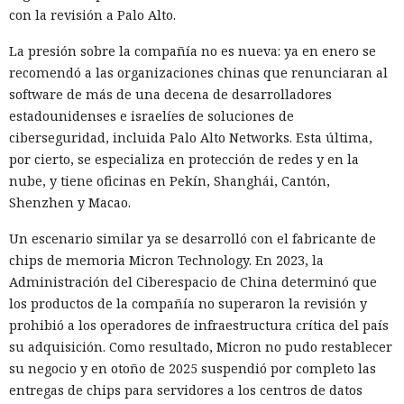
con la revisión a Palo Alto.
La presión sobre la compañía no es nueva: ya en enero se
recomendó a las organizaciones chinas que renunciaran al
software de más de una decena de desarrolladores
estadounidenses e israelíes de soluciones de
ciberseguridad, incluida Palo Alto Networks. Esta última,
por cierto, se especializa en protección de redes y en la
nube, y tiene oficinas en Pekín, Shanghái, Cantón,
El canadiense Connor Riley Muka ganó dinero durante
Shenzhen y Macao.
muchos meses con datos robados de otras personas, antes
Un escenario similar ya se desarrolló con el fabricante de
de ser detenido y entregado a la justicia estadounidense por
chips de memoria Micron Technology. En 2023, la
uno de los mayores hackeos de los últimos años — ataque a
Administración del Ciberespacio de China determinó que
la plataforma en la nube Snowflake.
los productos de la compañía no superaron la revisión y
Muka, de 26 años, se declaró culpable de cargos de fraude
prohibió a los operadores de infraestructura crítica del país
informático y telefónico, robo agravado de datos personales
su adquisición. Como resultado, Micron no pudo restablecer
y conspiración en un tribunal federal del estado de
su negocio y en otoño de 2025 suspendió por completo las
Washington. Su sentencia se dictará el 27 de octubre; la
entregas de chips para servidores a los centros de datos