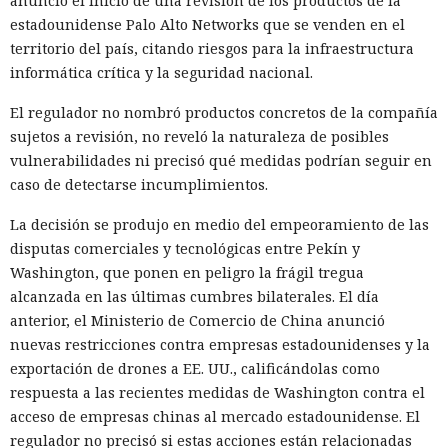
anunció el inicio de una revisión de los productos de la
estadounidense Palo Alto Networks que se venden en el
territorio del país, citando riesgos para la infraestructura
informática crítica y la seguridad nacional.
El regulador no nombró productos concretos de la compañía
El sonado hackeo a Snowflake
sujetos a revisión, no reveló la naturaleza de posibles
no quedó impune: detenido el
vulnerabilidades ni precisó qué medidas podrían seguir en
caso de detectarse incumplimientos.
autor, ya espera sentencia en
una celda.
La decisión se produjo en medio del empeoramiento de las
disputas comerciales y tecnológicas entre Pekín y
Washington, que ponen en peligro la frágil tregua
10:34 / 07.08.2026
alcanzada en las últimas cumbres bilaterales. El día
anterior, el Ministerio de Comercio de China anunció
nuevas restricciones contra empresas estadounidenses y la
Hombre podría afrontar hasta 32 años de prisión por filtrar
exportación de drones a EE. UU., calificándolas como
secretos de 165 empresas.
respuesta a las recientes medidas de Washington contra el
acceso de empresas chinas al mercado estadounidense. El
regulador no precisó si estas acciones están relacionadas