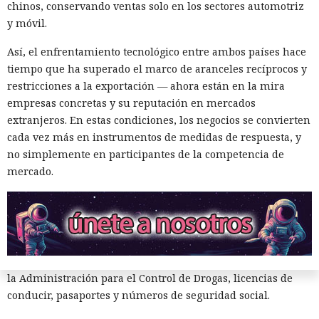
pena máxima es de hasta 32 años de prisión.
chinos, conservando ventas solo en los sectores automotriz
y móvil.
Muka y sus cómplices utilizaron credenciales robadas para
acceder a cuentas de Snowflake y robaron información de al
Así, el enfrentamiento tecnológico entre ambos países hace
menos 165 empresas. Entre las afectadas se encuentran
tiempo que ha superado el marco de aranceles recíprocos y
AT&T, Ticketmaster, Advance Auto Parts, Neiman Marcus,
restricciones a la exportación — ahora están en la mira
Santander, LendingTree y uno de los distritos escolares más
empresas concretas y su reputación en mercados
grandes de Estados Unidos.
extranjeros. En estas condiciones, los negocios se convierten
cada vez más en instrumentos de medidas de respuesta, y
La magnitud de las filtraciones fue enorme: en el caso de
no simplemente en participantes de la competencia de
AT&T se trató de registros de llamadas y mensajes de más
mercado.
de 100 millones de abonados, y el hackeo a Ticketmaster
afectó a alrededor de 560 millones de usuarios.
Según la investigación, los hackeos ocurrieron entre febrero
y octubre de 2024. Los atacantes accedieron a cuentas
bancarias, información financiera, números de registro de
la Administración para el Control de Drogas, licencias de
conducir, pasaportes y números de seguridad social.