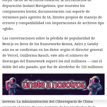
Otra corporación corre el riesgo de repetir la triste suerte de
depuración Instant Navigations, que muestra los
sus predecesoras.
componentes lentos, documentación con soporte de
versiones para agentes de IA, límites propios de manejo de
errores y compatibilidad con importaciones de archivos tipo
«glob».
Las conversaciones sobre la pérdida de popularidad de
Next.js en favor de los frameworks Remix, Astro y Gatsby
aún no se confirman en los datos: según el director general
de Vercel, Guillermo Rauch, este año el número de
descargas del framework superó los mil millones — casi el
doble del año pasado, que fue de alrededor de 520 millones.
Las sanciones y restricciones contra las empresas
tecnológicas chinas por parte de las autoridades
estadounidenses hace tiempo que son noticia habitual —
ahora un escenario similar
se está desarrollando
en sentido
inverso. La Administración del Ciberespacio de China