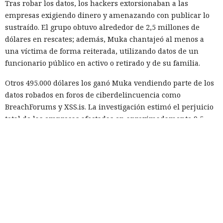
Tras robar los datos, los hackers extorsionaban a las
empresas exigiendo dinero y amenazando con publicar lo
sustraído. El grupo obtuvo alrededor de 2,5 millones de
dólares en rescates; además, Muka chantajeó al menos a
una víctima de forma reiterada, utilizando datos de un
funcionario público en activo o retirado y de su familia.
Otros 495.000 dólares los ganó Muka vendiendo parte de los
datos robados en foros de ciberdelincuencia como
BreachForums y XSS.is. La investigación estimó el perjuicio
total de las empresas afectadas en aproximadamente 9,5
millones de dólares.
Un agente especial del FBI, Mike Herrington, afirmó que las
acciones de Muka fueron deliberadas y depredadoras, y que
causaron un daño real tanto a las empresas como a
millones de sus clientes.
Tras la divulgación del incidente, Snowflake incorporó al
equipo de investigación la unidad Mandiant de Google, que