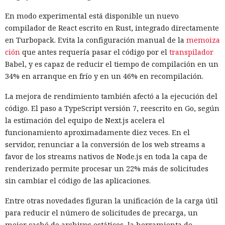
dejará de mantener Atlas el 9 de agosto. Como alternativa,
En modo experimental está disponible un nuevo
OpenAI
ofrece a los usuarios
la aplicación de escritorio
compilador de React escrito en Rust, integrado directamente
ChatGPT o la extensión para Chrome.
en Turbopack. Evita la configuración manual de la
memoiza
En Zenity subrayan que los ataques descritos se basan en la
ción
que antes requería pasar el código por el
transpilador
sustitución de instrucciones dentro de páginas que parecen
Babel, y es capaz de reducir el tiempo de compilación en un
normales, por lo que confiar únicamente en las
34% en arranque en frío y en un 46% en recompilación.
comprobaciones integradas de la IA no es suficiente: se
La mejora de rendimiento también afectó a la ejecución del
necesitan restricciones más estrictas, que no dependan del
código. El paso a TypeScript versión 7, reescrito en Go, según
criterio del propio modelo, sobre qué acciones y con qué
Inspecciones que forzarán su
la estimación del equipo de Next.js acelera el
nivel de acceso puede ejecutar el navegador de forma
salida del mercado: China toma
funcionamiento aproximadamente diez veces. En el
automática.
servidor, renunciar a la conversión de los web streams a
represalias contra EE. UU. a
favor de los streams nativos de Node.js en toda la capa de
través de Palo Alto Networks
renderizado permite procesar un 22% más de solicitudes
sin cambiar el código de las aplicaciones.
Entre otras novedades figuran la unificación de la carga útil
12:43 / 07.08.2026
para reducir el número de solicitudes de precarga, un
mejor caché de archivos estáticos, la herramienta de