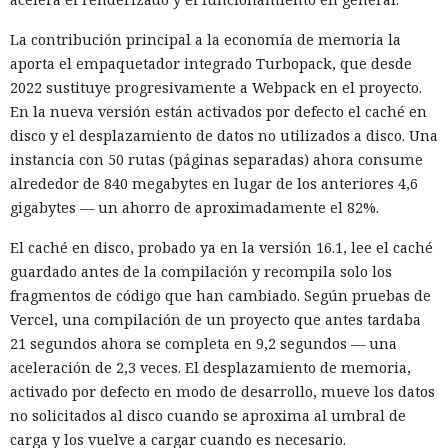
Entonces forzaron al sistema a solicitar la compra al
La contribución principal a la economía de memoria la
asistente integrado de Amazon, Rufus, y este la ejecutó al
aporta el empaquetador integrado Turbopack, que desde
considerar la petición como una interacción de cliente
2022 sustituye progresivamente a Webpack en el proyecto.
habitual.
En la nueva versión están activados por defecto el caché en
Según el representante de Zenity Michael Bargury, de entre
disco y el desplazamiento de datos no utilizados a disco. Una
todos los navegadores con IA probados, Atlas contaba con
instancia con 50 rutas (páginas separadas) ahora consume
más barreras de seguridad, pero aun así consiguieron
alrededor de 840 megabytes en lugar de los anteriores 4,6
sortearlas. Otros productos evaluados —de Google,
gigabytes — un ahorro de aproximadamente el 82%.
Anthropic, Microsoft y Perplexity— resultaron ser aún más
El caché en disco, probado ya en la versión 16.1, lee el caché
vulnerables. En total, los especialistas encontraron
guardado antes de la compilación y recompila solo los
alrededor de veinte fallos que permiten acceder a archivos
fragmentos de código que han cambiado. Según pruebas de
en el equipo, a gestores de contraseñas y al historial del
Vercel, una compilación de un proyecto que antes tardaba
navegador.
21 segundos ahora se completa en 9,2 segundos — una
Zenity comunicó los hallazgos a OpenAI ya en enero. La
aceleración de 2,3 veces. El desplazamiento de memoria,
compañía confirmó que luego reforzó la protección de Atlas
activado por defecto en modo de desarrollo, mueve los datos
y que aplicó las mismas medidas a las funciones de
no solicitados al disco cuando se aproxima al umbral de
navegador en la aplicación ChatGPT. La propia compañía
carga y los vuelve a cargar cuando es necesario.