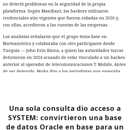
no detectó problemas en la seguridad de la propia
plataforma. Según Mandiant, los hackers utilizaron
credenciales aún vigentes que fueron robadas en 2020 y,
con ellas, accedieron a las cuentas de las empresas.
Los analistas señalaron que el grupo tenía base en
Norteamérica y colaboraba con otro participante desde
Turquía — John Erin Binns, a quien las autoridades turcas
detuvieron en 2024 acusado de estar vinculado a un hackeo
anterior al operador de telecomunicaciones T-Mobile. Antes
de ser detenido, Muka dijo a los periodistas que esperaba
ser arrestado y que destruyó pruebas con antelación.
A las víctimas de incidentes similares se les recomienda
cambiar sus credenciales a tiempo y no reutilizarlas, activar
la autenticación multifactor para los servicios en la nube y
Una sola consulta dio acceso a
vigilar la actividad de las cuentas por accesos desde
SYSTEM: convirtieron una base
dispositivos desconocidos.
de datos Oracle en base para un