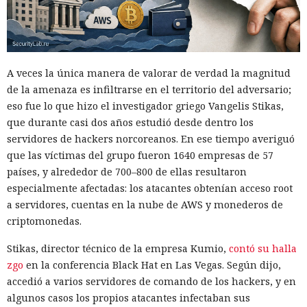
Esa infraestructura es apta para estafas románticas y de
inversión, ofertas falsas de trabajos remotos y la gestión
masiva de cuentas falsas. En la prueba de HUMAN, perfiles
ficticios en servicios de citas recibieron rápidamente
numerosos mensajes. Los interlocutores intentaron dirigir
A veces la única manera de valorar de verdad la magnitud
la comunicación a aplicaciones de mensajería, y un guion
de la amenaza es infiltrarse en el territorio del adversario;
condujo al registro en una plataforma comercial mediante
eso fue lo que hizo el investigador griego Vangelis Stikas,
un enlace de afiliado.
que durante casi dos años estudió desde dentro los
servidores de hackers norcoreanos. En ese tiempo averiguó
Según los cálculos de HUMAN, una modalidad de puesta en
que las víctimas del grupo fueron 1640 empresas de 57
marcha requiere alrededor de $5000 de gastos iniciales y
países, y alrededor de 700–800 de ellas resultaron
luego aproximadamente $450 al mes. Una opción más
especialmente afectadas: los atacantes obtenían acceso root
sencilla prescinde de la compra de equipos, pero cuesta
a servidores, cuentas en la nube de AWS y monederos de
alrededor de $2970 mensuales por los teléfonos en la nube,
criptomonedas.
proxies, cuentas, la IA y los servicios de comunicación.
FunFoneFarm designa no a un solo grupo delictivo, sino a
Stikas, director técnico de la empresa Kumio,
contó su halla
todo un mercado de componentes compatibles.
zgo
en la conferencia Black Hat en Las Vegas. Según dijo,
accedió a varios servidores de comando de los hackers, y en
No se puede interrumpir el funcionamiento de un
algunos casos los propios atacantes infectaban sus