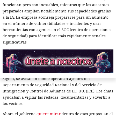
funcionan pero son inestables, mientras que los atacantes
La disputa sobre la vigilancia de manifestantes en el estado
preparados amplían notablemente sus capacidades gracias
de Maine salió de las calles y llegó a los tribunales, donde el
a la IA. La empresa aconseja prepararse para un aumento
Departamento de Seguridad Nacional de EE. UU. solicitó
en el número de vulnerabilidades e incidentes y usar
acceso a grupos cerrados de Signal. La solicitud apareció en
herramientas con agentes en el SOC (centro de operaciones
el marco del caso
Hilton v. Noem
, en el que residentes
de seguridad) para identificar más rápidamente señales
acusan a la agencia de vigilar la actividad pública y de violar
significativas.
los derechos garantizados por la Primera Enmienda de la
Constitución.
El conflicto comenzó tras el aumento de las operaciones
migratorias en barrios residenciales de Maine. Los vecinos
se organizaron en grupos de respuesta rápida y, a través de
Signal, se avisaban dónde operaban agentes del
Departamento de Seguridad Nacional y del Servicio de
Inmigración y Control de Aduanas de EE. UU. (ICE). Los chats
ayudaban a vigilar las redadas, documentarlas y advertir a
los vecinos.
Ahora el gobierno
quiere mirar
dentro de esos grupos. En el