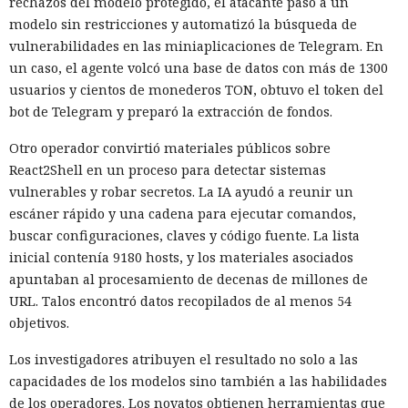
rechazos del modelo protegido, el atacante pasó a un
su petición
modelo sin restricciones y automatizó la búsqueda de
vulnerabilidades en las miniaplicaciones de Telegram. En
un caso, el agente volcó una base de datos con más de 1300
06:10 / 09.08.2026
usuarios y cientos de monederos TON, obtuvo el token del
bot de Telegram y preparó la extracción de fondos.
Cuanto más investigaban las autoridades, más se agudizaba
Otro operador convirtió materiales públicos sobre
el debate sobre la privacidad en Internet.
React2Shell en un proceso para detectar sistemas
vulnerables y robar secretos. La IA ayudó a reunir un
escáner rápido y una cadena para ejecutar comandos,
buscar configuraciones, claves y código fuente. La lista
inicial contenía 9180 hosts, y los materiales asociados
apuntaban al procesamiento de decenas de millones de
URL. Talos encontró datos recopilados de al menos 54
objetivos.
Los investigadores atribuyen el resultado no solo a las
capacidades de los modelos sino también a las habilidades
de los operadores. Los novatos obtienen herramientas que