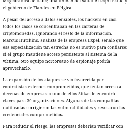
Magistratura de Italia; una unidad del saudí Al Rajhi Bank; y
el gobierno de Flandes en Bélgica.
A pesar del acceso a datos sensibles, los hackers en casi
todos los casos se concentraban en las carteras de
criptomonedas, ignorando el resto de la información.
Marcus Hutchins, analista de la empresa Expel, señaló que
esa especialización tan estrecha no es motivo para confiarse:
si el grupo mantiene acceso persistente al sistema de la
víctima, otro equipo norcoreano de espionaje podría
Las herramientas de IA gradualmente dejan de ser para los
aprovecharlo.
atacantes solo una fuente de sugerencias y cada vez más
La expansión de los ataques se vio favorecida por
forman parte del propio ataque. Cisco Talos
estudió
los
contratistas externos comprometidos, que tenían acceso a
registros de uso de IA y descubrió que los modelos de
decenas de empresas: a uno de ellos Stikas le encontró
lenguaje ya ayudan a los hackers a crear herramientas
claves para 30 organizaciones. Algunas de las compañías
maliciosas, escalar operaciones y buscar vulnerabilidades, y
notificadas corrigieron las vulnerabilidades y revocaron las
que las restricciones de seguridad en muchos casos se
credenciales comprometidas.
eluden con bastante facilidad.
Para reducir el riesgo, las empresas deberían verificar con
En lugar de técnicas complejas, los atacantes simplemente