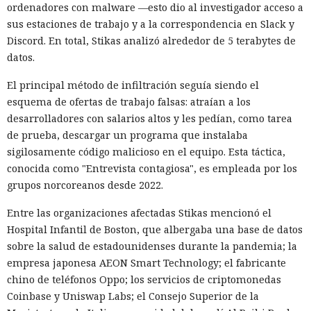
ecosistema así con una sola herramienta, ya que la mayor
ordenadores con malware —esto dio al investigador acceso a
parte de sus componentes es legal y también se usa en
sus estaciones de trabajo y a la correspondencia en Slack y
tareas legítimas. HUMAN recomienda combinar la detección
Discord. En total, Stikas analizó alrededor de 5 terabytes de
del comportamiento sospechoso y el intercambio de señales
datos.
entre servicios. Requieren un control especial la creación
Un hacker engañó a una IA con
masiva de cuentas, el secuestro de cuentas y el fraude con
El principal método de infiltración seguía siendo el
«es solo una prueba» y ésta
tarjetas bancarias.
esquema de ofertas de trabajo falsas: atraían a los
volcó una base de datos ajena
desarrolladores con salarios altos y les pedían, como tarea
de prueba, descargar un programa que instalaba
de Telegram.
sigilosamente código malicioso en el equipo. Esta táctica,
conocida como "Entrevista contagiosa", es empleada por los
grupos norcoreanos desde 2022.
11:24 / 09.08.2026
Entre las organizaciones afectadas Stikas mencionó el
Delincuentes descubren una forma alarmantemente
Hospital Infantil de Boston, que albergaba una base de datos
sencilla de convertir chatbots en cómplices de ataques
sobre la salud de estadounidenses durante la pandemia; la
informáticos.
empresa japonesa AEON Smart Technology; el fabricante
chino de teléfonos Oppo; los servicios de criptomonedas
Coinbase y Uniswap Labs; el Consejo Superior de la