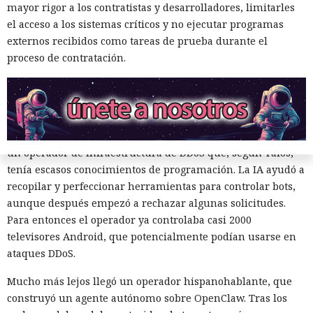
mayor rigor a los contratistas y desarrolladores, limitarles
le decían al bot conversacional que controlaban
el acceso a los sistemas críticos y no ejecutar programas
infraestructura verificable, calificaban la actividad como
externos recibidos como tareas de prueba durante el
pruebas o como parte de un programa de recompensas por
proceso de contratación.
errores, o dividían una tarea peligrosa en varias fases que
parecían inofensivas. En varios casos, el modelo accedía tras
esa explicación. Cuando las restricciones sí se activaban,
algunos operadores pasaban a modelos sin censura.
Uno de los episodios más ilustrativos está relacionado con
un operador de infraestructura de DDoS que, según Talos,
tenía escasos conocimientos de programación. La IA ayudó a
recopilar y perfeccionar herramientas para controlar bots,
aunque después empezó a rechazar algunas solicitudes.
Para entonces el operador ya controlaba casi 2000
televisores Android, que potencialmente podían usarse en
ataques DDoS.
El DHS intentó acceder a chats
Mucho más lejos llegó un operador hispanohablante, que
privados de Signal, pero un
construyó un agente autónomo sobre OpenClaw. Tras los
tribunal rechazó rápidamente