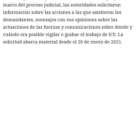
marco del proceso judicial, las autoridades solicitaron
información sobre las acciones a las que asistieron los
demandantes, mensajes con sus opiniones sobre las
actuaciones de las fuerzas y comunicaciones sobre dónde y
cuándo era posible vigilar o grabar el trabajo de ICE. La
solicitud abarca material desde el 20 de enero de 2025.
La defensa trazó la línea precisamente en los grandes chats
distritales de Signal y se negó a entregarlos al gobierno.
Conversaciones más reducidas fueron proporcionadas por
los abogados al tribunal, pero ocultaron los contactos de
participantes externos y fragmentos que podrían revelar
prioridades internas, tácticas o planes de los grupos. Los
juristas consideran que revelar esos datos dañaría la
libertad de asociación.
El interés del gobierno no se limitó al contenido de los
mensajes. Durante los interrogatorios a los demandantes,
los abogados del gobierno intentaron averiguar si en los