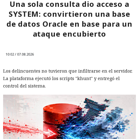
Una sola consulta dio acceso a
vigilar la actividad de las cuentas por accesos desde
SYSTEM: convirtieron una base
dispositivos desconocidos.
de datos Oracle en base para un
ataque encubierto
10:02 / 07.08.2026
Los delincuentes no tuvieron que infiltrarse en el servidor.
La plataforma ejecutó los scripts "khunt" y entregó el
control del sistema.