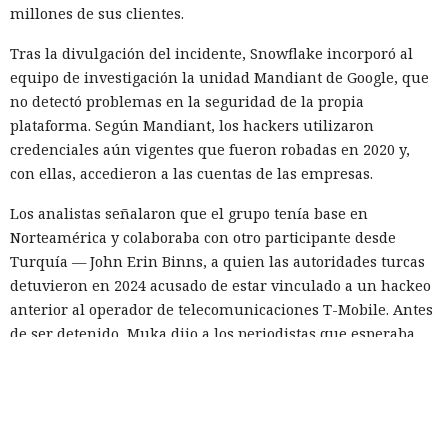
millones de sus clientes.
Tras la divulgación del incidente, Snowflake incorporó al
equipo de investigación la unidad Mandiant de Google, que
no detectó problemas en la seguridad de la propia
plataforma. Según Mandiant, los hackers utilizaron
credenciales aún vigentes que fueron robadas en 2020 y,
con ellas, accedieron a las cuentas de las empresas.
Los analistas señalaron que el grupo tenía base en
Norteamérica y colaboraba con otro participante desde
Turquía — John Erin Binns, a quien las autoridades turcas
detuvieron en 2024 acusado de estar vinculado a un hackeo
anterior al operador de telecomunicaciones T-Mobile. Antes
de ser detenido, Muka dijo a los periodistas que esperaba
ser arrestado y que destruyó pruebas con antelación.
A las víctimas de incidentes similares se les recomienda
cambiar sus credenciales a tiempo y no reutilizarlas, activar
la autenticación multifactor para los servicios en la nube y