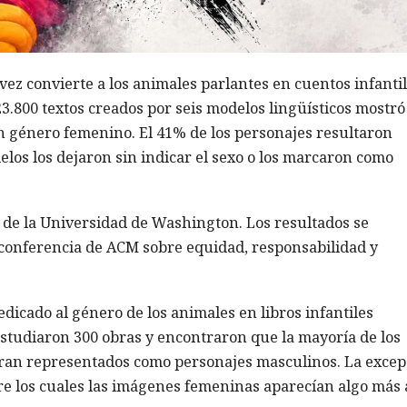
a vez convierte a los animales parlantes en cuentos infanti
23.800 textos creados por seis modelos lingüísticos mostr
on género femenino. El 41% de los personajes resultaron
elos los dejaron sin indicar el sexo o los marcaron como
as de la Universidad de Washington. Los resultados se
a conferencia de ACM sobre equidad, responsabilidad y
dicado al género de los animales en libros infantiles
estudiaron 300 obras y encontraron que la mayoría de los
ran representados como personajes masculinos. La excep
ntre los cuales las imágenes femeninas aparecían algo más 