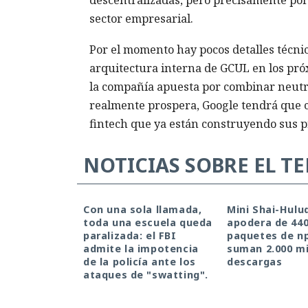
descentralizadas, pero precisamente por
sector empresarial.
Por el momento hay pocos detalles técni
arquitectura interna de GCUL en los próx
la compañía apuesta por combinar neutral
realmente prospera, Google tendrá que co
fintech que ya están construyendo sus p
NOTICIAS SOBRE EL T
Con una sola llamada,
Mini Shai-Hulu
toda una escuela queda
apodera de 44
paralizada: el FBI
paquetes de n
admite la impotencia
suman 2.000 mi
de la policía ante los
descargas
ataques de "swatting".