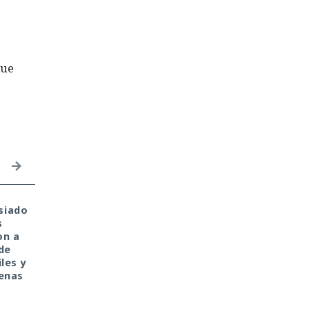
que
siado
Private Relay de Apple
Tu monedero cripto f
s
falla: WebKit localiza tu
hackeado en tu portát
on a
IP y la revela al sitio
de casa. Culpa de la
de
web
antigua librería
les y
CryptoJS.
penas