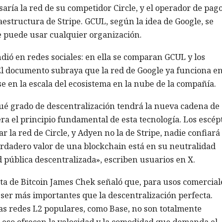
aría la red de su competidor Circle, y el operador de pag
estructura de Stripe. GCUL, según la idea de Google, se
 puede usar cualquier organización.
ió en redes sociales: en ella se comparan GCUL y los
 El documento subraya que la red de Google ya funciona e
 en la escala del ecosistema en la nube de la compañía.
qué grado de descentralización tendrá la nueva cadena de
ra el principio fundamental de esta tecnología. Los escép
r la red de Circle, y Adyen no la de Stripe, nadie confiará
erdadero valor de una blockchain está en su neutralidad
d pública descentralizada», escriben usuarios en X.
sta de Bitcoin James Chek señaló que, para usos comercial
n ser más importantes que la descentralización perfecta.
las redes L2 populares, como Base, no son totalmente