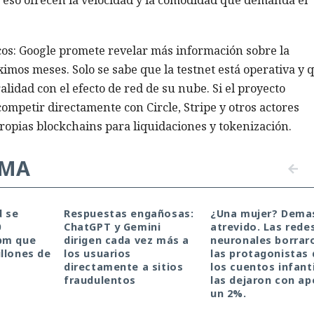
 eso ofrecen la velocidad y la comodidad que demanda el
cos: Google promete revelar más información sobre la
imos meses. Solo se sabe que la testnet está operativa y 
idad con el efecto de red de su nube. Si el proyecto
mpetir directamente con Circle, Stripe y otros actores
ropias blockchains para liquidaciones y tokenización.
EMA
d se
Respuestas engañosas:
¿Una mujer? Dema
0
ChatGPT y Gemini
atrevido. Las rede
pm que
dirigen cada vez más a
neuronales borrar
llones de
los usuarios
las protagonistas 
directamente a sitios
los cuentos infanti
fraudulentos
las dejaron con a
un 2%.