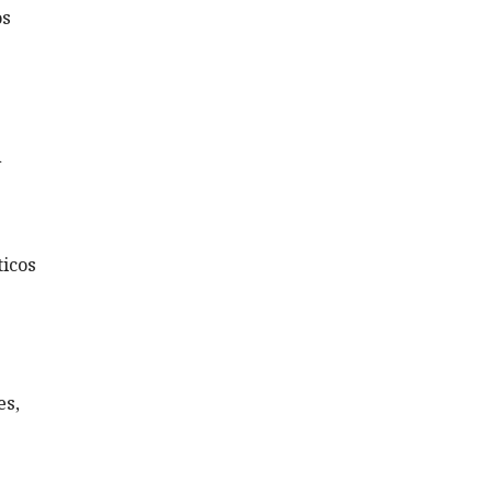
os
n
ticos
es,