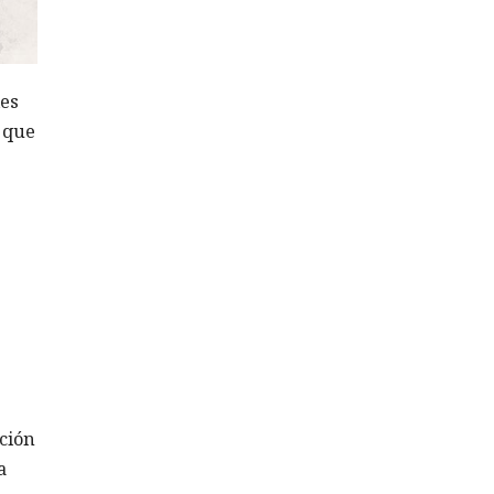
les
ó que
ción
a