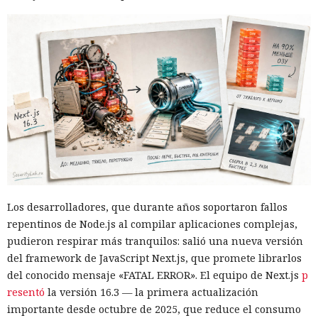
12:43 / 07.08.2026
Otra corporación corre el riesgo de repetir la triste suerte de
sus predecesoras.
Los desarrolladores, que durante años soportaron fallos
repentinos de Node.js al compilar aplicaciones complejas,
pudieron respirar más tranquilos: salió una nueva versión
del framework de JavaScript Next.js, que promete librarlos
del conocido mensaje «FATAL ERROR». El equipo de Next.js
p
Las sanciones y restricciones contra las empresas
resentó
la versión 16.3 — la primera actualización
tecnológicas chinas por parte de las autoridades
importante desde octubre de 2025, que reduce el consumo