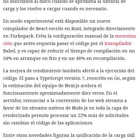
no solicitados al disco cuando se aproxima al umbral de
respuesta a las recientes medidas de Washington contra el
carga y los vuelve a cargar cuando es necesario.
acceso de empresas chinas al mercado estadounidense. El
regulador no precisó si estas acciones están relacionadas
En modo experimental está disponible un nuevo
con la revisión a Palo Alto.
compilador de React escrito en Rust, integrado directamente
en Turbopack. Evita la configuración manual de la
memoiza
La presión sobre la compañía no es nueva: ya en enero se
ción
que antes requería pasar el código por el
transpilador
recomendó a las organizaciones chinas que renunciaran al
Babel, y es capaz de reducir el tiempo de compilación en un
software de más de una decena de desarrolladores
34% en arranque en frío y en un 46% en recompilación.
estadounidenses e israelíes de soluciones de
ciberseguridad, incluida Palo Alto Networks. Esta última,
La mejora de rendimiento también afectó a la ejecución del
por cierto, se especializa en protección de redes y en la
código. El paso a TypeScript versión 7, reescrito en Go, según
nube, y tiene oficinas en Pekín, Shanghái, Cantón,
la estimación del equipo de Next.js acelera el
Shenzhen y Macao.
funcionamiento aproximadamente diez veces. En el
servidor, renunciar a la conversión de los web streams a
Un escenario similar ya se desarrolló con el fabricante de
favor de los streams nativos de Node.js en toda la capa de
chips de memoria Micron Technology. En 2023, la
renderizado permite procesar un 22% más de solicitudes
Administración del Ciberespacio de China determinó que
sin cambiar el código de las aplicaciones.
los productos de la compañía no superaron la revisión y
prohibió a los operadores de infraestructura crítica del país
Entre otras novedades figuran la unificación de la carga útil