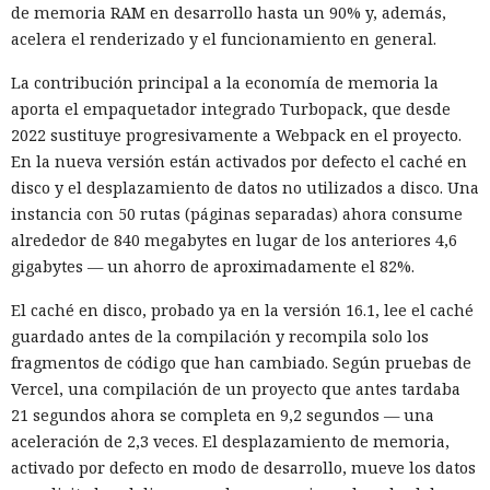
estadounidenses hace tiempo que son noticia habitual —
de memoria RAM en desarrollo hasta un 90% y, además,
ahora un escenario similar
se está desarrollando
en sentido
acelera el renderizado y el funcionamiento en general.
inverso. La Administración del Ciberespacio de China
anunció el inicio de una revisión de los productos de la
La contribución principal a la economía de memoria la
estadounidense Palo Alto Networks que se venden en el
aporta el empaquetador integrado Turbopack, que desde
territorio del país, citando riesgos para la infraestructura
2022 sustituye progresivamente a Webpack en el proyecto.
informática crítica y la seguridad nacional.
En la nueva versión están activados por defecto el caché en
disco y el desplazamiento de datos no utilizados a disco. Una
El regulador no nombró productos concretos de la compañía
instancia con 50 rutas (páginas separadas) ahora consume
sujetos a revisión, no reveló la naturaleza de posibles
alrededor de 840 megabytes en lugar de los anteriores 4,6
vulnerabilidades ni precisó qué medidas podrían seguir en
gigabytes — un ahorro de aproximadamente el 82%.
caso de detectarse incumplimientos.
El caché en disco, probado ya en la versión 16.1, lee el caché
La decisión se produjo en medio del empeoramiento de las
guardado antes de la compilación y recompila solo los
disputas comerciales y tecnológicas entre Pekín y
fragmentos de código que han cambiado. Según pruebas de
Washington, que ponen en peligro la frágil tregua
Vercel, una compilación de un proyecto que antes tardaba
alcanzada en las últimas cumbres bilaterales. El día
21 segundos ahora se completa en 9,2 segundos — una
anterior, el Ministerio de Comercio de China anunció
aceleración de 2,3 veces. El desplazamiento de memoria,
nuevas restricciones contra empresas estadounidenses y la
activado por defecto en modo de desarrollo, mueve los datos
exportación de drones a EE. UU., calificándolas como