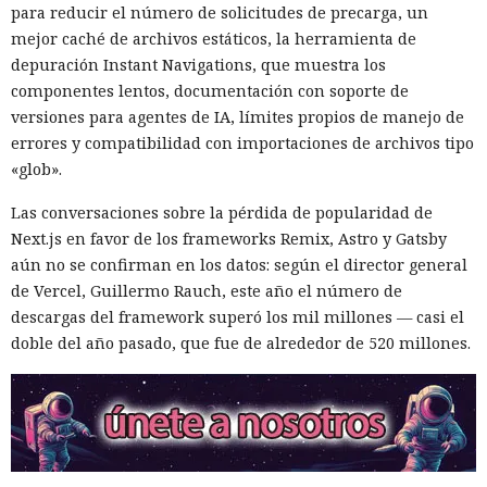
su adquisición. Como resultado, Micron no pudo restablecer
para reducir el número de solicitudes de precarga, un
su negocio y en otoño de 2025 suspendió por completo las
mejor caché de archivos estáticos, la herramienta de
entregas de chips para servidores a los centros de datos
depuración Instant Navigations, que muestra los
chinos, conservando ventas solo en los sectores automotriz
componentes lentos, documentación con soporte de
y móvil.
versiones para agentes de IA, límites propios de manejo de
errores y compatibilidad con importaciones de archivos tipo
Así, el enfrentamiento tecnológico entre ambos países hace
«glob».
tiempo que ha superado el marco de aranceles recíprocos y
restricciones a la exportación — ahora están en la mira
Las conversaciones sobre la pérdida de popularidad de
empresas concretas y su reputación en mercados
Next.js en favor de los frameworks Remix, Astro y Gatsby
extranjeros. En estas condiciones, los negocios se convierten
aún no se confirman en los datos: según el director general
cada vez más en instrumentos de medidas de respuesta, y
de Vercel, Guillermo Rauch, este año el número de
no simplemente en participantes de la competencia de
descargas del framework superó los mil millones — casi el
mercado.
doble del año pasado, que fue de alrededor de 520 millones.