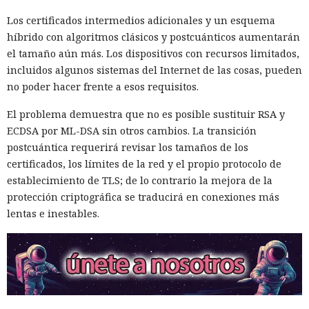
Los certificados intermedios adicionales y un esquema
híbrido con algoritmos clásicos y postcuánticos aumentarán
el tamaño aún más. Los dispositivos con recursos limitados,
incluidos algunos sistemas del Internet de las cosas, pueden
no poder hacer frente a esos requisitos.
El problema demuestra que no es posible sustituir RSA y
ECDSA por ML-DSA sin otros cambios. La transición
postcuántica requerirá revisar los tamaños de los
certificados, los límites de la red y el propio protocolo de
establecimiento de TLS; de lo contrario la mejora de la
Mientras veías una película, tu
protección criptográfica se traducirá en conexiones más
televisor Samsung pudo haber
lentas e inestables.
estado canalizando durante
horas tráfico ajeno por tu red
doméstica.