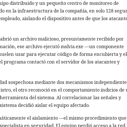
uipo distribuido y un pequeño centro de monitoreo de
do en la infraestructura de la compañía, en solo 128 segu
mpleado, aislando el dispositivo antes de que los atacant
brió un archivo malicioso, presuntamente recibido por
inuación, ese archivo ejecutó mshta.exe —un componente
uelen usar para ejecutar código de forma encubierta y e
el programa contactó con el servidor de los atacantes y
idad sospechosa mediante dos mecanismos independiente
istro, el otro reconoció en el comportamiento indicios de
herramienta del sistema. Al correlacionar las señales y
sistema decidió aislar el equipo afectado.
máticamente el aislamiento —el mismo procedimiento que
cialista en seguridad. El equipo perdió acceso a la red,