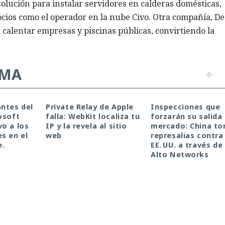
solución para instalar servidores en calderas domésticas,
ocios como el operador en la nube Civo. Otra compañía, D
 calentar empresas y piscinas públicas, convirtiendo la
EMA
ntes del
Private Relay de Apple
Inspecciones que
osoft
falla: WebKit localiza tu
forzarán su salida 
o a los
IP y la revela al sitio
mercado: China t
s en el
web
represalias contra
e.
EE. UU. a través de
Alto Networks