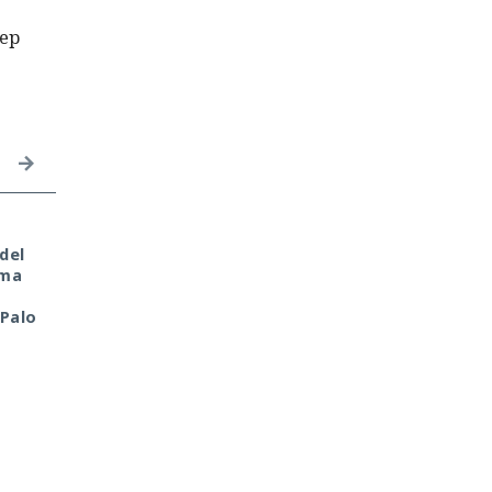
eep
Tu monedero cripto fue
Era demasiado pronto
del
hackeado en tu portátil
para dar por muerto a
oma
de casa. Culpa de la
Next.js: la versión 16.3
antigua librería
pulveriza los récords 
 Palo
CryptoJS.
rendimiento.