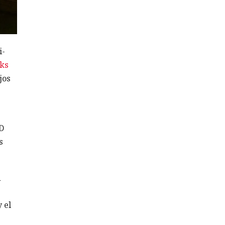
i-
ks
jos
D
s
n
 el