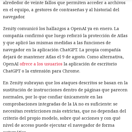
alrededor de veinte fallos que permiten acceder a archivos
en el equipo, a gestores de contraseñas y al historial del
navegador.
Zenity comunicó los hallazgos a OpenAI ya en enero. La
compañía confirmó que luego reforzó la protección de Atlas
Era demasiado pronto para dar
y que aplicó las mismas medidas a las funciones de
por muerto a Next.js: la versión
navegador en la aplicación ChatGPT. La propia compañía
dejará de mantener Atlas el 9 de agosto. Como alternativa,
16.3 pulveriza los récords de
OpenAI
ofrece a los usuarios
la aplicación de escritorio
rendimiento.
ChatGPT o la extensión para Chrome.
En Zenity subrayan que los ataques descritos se basan en la
sustitución de instrucciones dentro de páginas que parecen
12:01 / 07.08.2026
normales, por lo que confiar únicamente en las
comprobaciones integradas de la IA no es suficiente: se
Ingenieros reducen en un 90% el consumo de memoria
necesitan restricciones más estrictas, que no dependan del
RAM y aceleran la compilación 2,3 veces.
criterio del propio modelo, sobre qué acciones y con qué
nivel de acceso puede ejecutar el navegador de forma