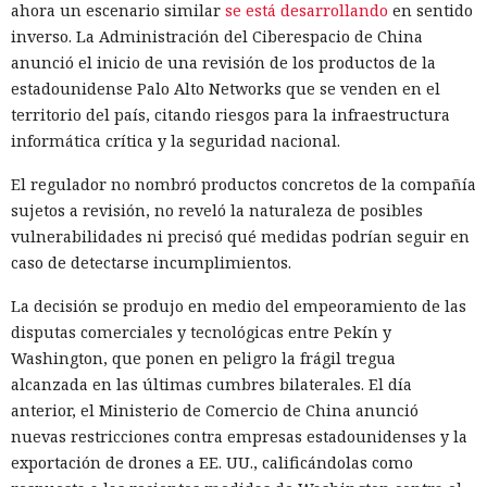
ahora un escenario similar
se está desarrollando
en sentido
a todos tus contactos
inverso. La Administración del Ciberespacio de China
anunció el inicio de una revisión de los productos de la
estadounidense Palo Alto Networks que se venden en el
13:36 / 07.08.2026
territorio del país, citando riesgos para la infraestructura
informática crítica y la seguridad nacional.
Un comando oculto en hebreo eludió la seguridad de Atlas y
otros navegadores con IA.
El regulador no nombró productos concretos de la compañía
sujetos a revisión, no reveló la naturaleza de posibles
vulnerabilidades ni precisó qué medidas podrían seguir en
caso de detectarse incumplimientos.
La decisión se produjo en medio del empeoramiento de las
disputas comerciales y tecnológicas entre Pekín y
Washington, que ponen en peligro la frágil tregua
alcanzada en las últimas cumbres bilaterales. El día
anterior, el Ministerio de Comercio de China anunció
nuevas restricciones contra empresas estadounidenses y la
exportación de drones a EE. UU., calificándolas como