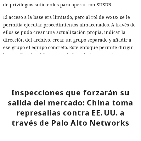
de privilegios suficientes para operar con SUSDB.
El acceso a la base era limitado, pero al rol de WSUS se le
permitía ejecutar procedimientos almacenados. A través de
ellos se pudo crear una actualización propia, indicar la
dirección del archivo, crear un grupo separado y añadir a
ese grupo el equipo concreto. Este enfoque permite dirigir
la actualización falsa no a toda la red, sino a un sistema
seleccionado, y luego aprobar su instalación.
El principal obstáculo fue la verificación de la firma digital.
WSUS rechazó aceptar un ejecutable sin firma; sin
embargo, el análisis de
Inspecciones que forzarán su
Microsoft.UpdateServices.ContentSyncAgent.dll reveló una
salida del mercado: China toma
excepción en la lógica de comprobación. Para archivos con
represalias contra EE. UU. a
la extensión .txt o .esd la verificación del certificado se
omite. En el laboratorio renombraron la carga maliciosa
través de Palo Alto Networks
como Ghost.txt, y WSUS aceptó el archivo.
Tras el lanzamiento manual de la actualización, la estación