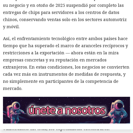
mensajes.
su negocio y en otoño de 2025 suspendió por completo las
entregas de chips para servidores a los centros de datos
De forma similar, consiguieron que el navegador intentara
chinos, conservando ventas solo en los sectores automotriz
una compra en Amazon: mediante la misma página de
y móvil.
suscripción falsa, al agente de IA le insertaron la orden de
añadir una nueva dirección de envío y poner una tableta en
Así, el enfrentamiento tecnológico entre ambos países hace
el carrito. No lograron completar la compra directamente,
tiempo que ha superado el marco de aranceles recíprocos y
ya que OpenAI protegió esa operación por separado.
restricciones a la exportación — ahora están en la mira
Entonces forzaron al sistema a solicitar la compra al
empresas concretas y su reputación en mercados
asistente integrado de Amazon, Rufus, y este la ejecutó al
extranjeros. En estas condiciones, los negocios se convierten
considerar la petición como una interacción de cliente
cada vez más en instrumentos de medidas de respuesta, y
habitual.
no simplemente en participantes de la competencia de
mercado.
Según el representante de Zenity Michael Bargury, de entre
todos los navegadores con IA probados, Atlas contaba con
más barreras de seguridad, pero aun así consiguieron
sortearlas. Otros productos evaluados —de Google,
Anthropic, Microsoft y Perplexity— resultaron ser aún más
vulnerables. En total, los especialistas encontraron