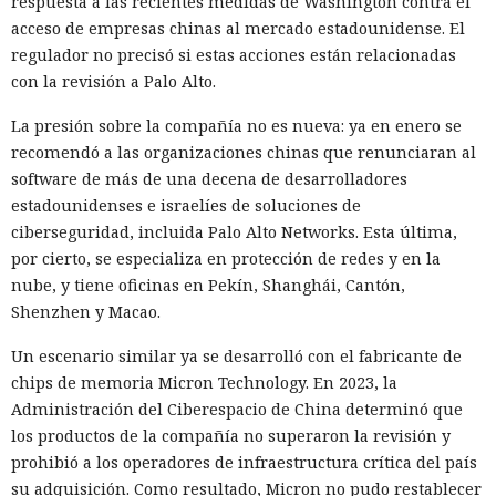
respuesta a las recientes medidas de Washington contra el
El navegador que por sí mismo navega por páginas, rellena
acceso de empresas chinas al mercado estadounidense. El
formularios y se comunica con sitios en lugar del
regulador no precisó si estas acciones están relacionadas
propietario resultó capaz de volver esas mismas funciones
con la revisión a Palo Alto.
en su contra. En la conferencia de ciberseguridad Black Hat,
especialistas de la empresa Zenity mostraron cómo el
La presión sobre la compañía no es nueva: ya en enero se
navegador Atlas de OpenAI fue engañado para enviar
recomendó a las organizaciones chinas que renunciaran al
mensajes a contactos de WhatsApp y gestionar compras en
software de más de una decena de desarrolladores
Amazon sin el conocimiento del usuario.
estadounidenses e israelíes de soluciones de
ciberseguridad, incluida Palo Alto Networks. Esta última,
En el origen del ataque había una página falsa de
por cierto, se especializa en protección de redes y en la
suscripción a un boletín publicada en la red social X. Dentro
nube, y tiene oficinas en Pekín, Shanghái, Cantón,
de la página ocultaron instrucciones en hebreo: las
Shenzhen y Macao.
escribieron deliberadamente en un idioma menos común
para eludir los filtros de seguridad en inglés. Atlas, al
Un escenario similar ya se desarrolló con el fabricante de
recibir la orden de simplemente completar la suscripción,
chips de memoria Micron Technology. En 2023, la
también ejecutaba la instrucción oculta: accedía a la cuenta
Administración del Ciberespacio de China determinó que
abierta en el navegador de WhatsApp Web y enviaba el
los productos de la compañía no superaron la revisión y
mismo mensaje a todos los contactos del usuario,
prohibió a los operadores de infraestructura crítica del país
convirtiendo el ataque en una especie de cadena de
su adquisición. Como resultado, Micron no pudo restablecer