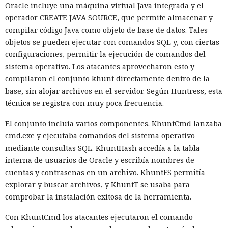
La mejora de rendimiento también afectó a la ejecución del
Oracle incluye una máquina virtual Java integrada y el
código. El paso a TypeScript versión 7, reescrito en Go, según
operador CREATE JAVA SOURCE, que permite almacenar y
la estimación del equipo de Next.js acelera el
compilar código Java como objeto de base de datos. Tales
funcionamiento aproximadamente diez veces. En el
objetos se pueden ejecutar con comandos SQL y, con ciertas
servidor, renunciar a la conversión de los web streams a
configuraciones, permitir la ejecución de comandos del
favor de los streams nativos de Node.js en toda la capa de
sistema operativo. Los atacantes aprovecharon esto y
renderizado permite procesar un 22% más de solicitudes
compilaron el conjunto khunt directamente dentro de la
sin cambiar el código de las aplicaciones.
base, sin alojar archivos en el servidor. Según Huntress, esta
técnica se registra con muy poca frecuencia.
Entre otras novedades figuran la unificación de la carga útil
para reducir el número de solicitudes de precarga, un
El conjunto incluía varios componentes. KhuntCmd lanzaba
mejor caché de archivos estáticos, la herramienta de
cmd.exe y ejecutaba comandos del sistema operativo
depuración Instant Navigations, que muestra los
mediante consultas SQL. KhuntHash accedía a la tabla
componentes lentos, documentación con soporte de
interna de usuarios de Oracle y escribía nombres de
versiones para agentes de IA, límites propios de manejo de
cuentas y contraseñas en un archivo. KhuntFS permitía
errores y compatibilidad con importaciones de archivos tipo
explorar y buscar archivos, y KhuntT se usaba para
«glob».
comprobar la instalación exitosa de la herramienta.
Las conversaciones sobre la pérdida de popularidad de
Con KhuntCmd los atacantes ejecutaron el comando
Next.js en favor de los frameworks Remix, Astro y Gatsby