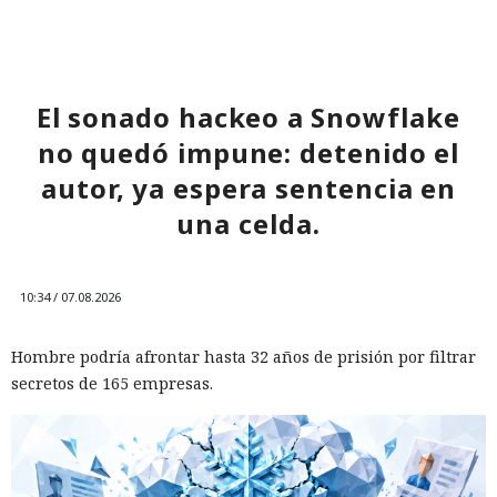
Inspecciones que forzarán su
salida del mercado: China toma
represalias contra EE. UU. a
través de Palo Alto Networks
El sonado hackeo a Snowflake
no quedó impune: detenido el
autor, ya espera sentencia en
12:43 / 07.08.2026
una celda.
Otra corporación corre el riesgo de repetir la triste suerte de
sus predecesoras.
10:34 / 07.08.2026
Hombre podría afrontar hasta 32 años de prisión por filtrar
secretos de 165 empresas.