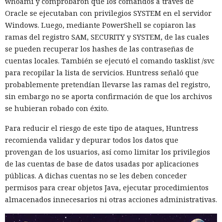
whoami y comprobaron que los comandos a través de
aún no se confirman en los datos: según el director general
Oracle se ejecutaban con privilegios SYSTEM en el servidor
de Vercel, Guillermo Rauch, este año el número de
Windows. Luego, mediante PowerShell se copiaron las
descargas del framework superó los mil millones — casi el
ramas del registro SAM, SECURITY y SYSTEM, de las cuales
doble del año pasado, que fue de alrededor de 520 millones.
se pueden recuperar los hashes de las contraseñas de
cuentas locales. También se ejecutó el comando tasklist /svc
para recopilar la lista de servicios. Huntress señaló que
probablemente pretendían llevarse las ramas del registro,
sin embargo no se aporta confirmación de que los archivos
se hubieran robado con éxito.
Para reducir el riesgo de este tipo de ataques, Huntress
recomienda validar y depurar todos los datos que
provengan de los usuarios, así como limitar los privilegios
de las cuentas de base de datos usadas por aplicaciones
públicas. A dichas cuentas no se les deben conceder
permisos para crear objetos Java, ejecutar procedimientos
almacenados innecesarios ni otras acciones administrativas.