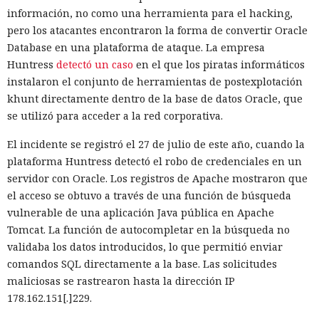
gigabytes — un ahorro de aproximadamente el 82%.
información, no como una herramienta para el hacking,
pero los atacantes encontraron la forma de convertir Oracle
El caché en disco, probado ya en la versión 16.1, lee el caché
Database en una plataforma de ataque. La empresa
guardado antes de la compilación y recompila solo los
Huntress
detectó un caso
en el que los piratas informáticos
fragmentos de código que han cambiado. Según pruebas de
instalaron el conjunto de herramientas de postexplotación
Vercel, una compilación de un proyecto que antes tardaba
khunt directamente dentro de la base de datos Oracle, que
21 segundos ahora se completa en 9,2 segundos — una
se utilizó para acceder a la red corporativa.
aceleración de 2,3 veces. El desplazamiento de memoria,
activado por defecto en modo de desarrollo, mueve los datos
El incidente se registró el 27 de julio de este año, cuando la
no solicitados al disco cuando se aproxima al umbral de
plataforma Huntress detectó el robo de credenciales en un
carga y los vuelve a cargar cuando es necesario.
servidor con Oracle. Los registros de Apache mostraron que
el acceso se obtuvo a través de una función de búsqueda
En modo experimental está disponible un nuevo
vulnerable de una aplicación Java pública en Apache
compilador de React escrito en Rust, integrado directamente
Tomcat. La función de autocompletar en la búsqueda no
en Turbopack. Evita la configuración manual de la
memoiza
validaba los datos introducidos, lo que permitió enviar
ción
que antes requería pasar el código por el
transpilador
comandos SQL directamente a la base. Las solicitudes
Babel, y es capaz de reducir el tiempo de compilación en un
maliciosas se rastrearon hasta la dirección IP
34% en arranque en frío y en un 46% en recompilación.
178.162.151[.]229.