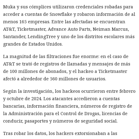
disputas comerciales y tecnológicas entre Pekín y
Muka y sus cómplices utilizaron credenciales robadas para
Washington, que ponen en peligro la frágil tregua
acceder a cuentas de Snowflake y robaron información de al
alcanzada en las últimas cumbres bilaterales. El día
menos 165 empresas. Entre las afectadas se encuentran
anterior, el Ministerio de Comercio de China anunció
AT&T, Ticketmaster, Advance Auto Parts, Neiman Marcus,
nuevas restricciones contra empresas estadounidenses y la
Santander, LendingTree y uno de los distritos escolares más
exportación de drones a EE. UU., calificándolas como
grandes de Estados Unidos.
respuesta a las recientes medidas de Washington contra el
La magnitud de las filtraciones fue enorme: en el caso de
acceso de empresas chinas al mercado estadounidense. El
AT&T se trató de registros de llamadas y mensajes de más
regulador no precisó si estas acciones están relacionadas
de 100 millones de abonados, y el hackeo a Ticketmaster
con la revisión a Palo Alto.
afectó a alrededor de 560 millones de usuarios.
La presión sobre la compañía no es nueva: ya en enero se
Según la investigación, los hackeos ocurrieron entre febrero
recomendó a las organizaciones chinas que renunciaran al
y octubre de 2024. Los atacantes accedieron a cuentas
software de más de una decena de desarrolladores
bancarias, información financiera, números de registro de
estadounidenses e israelíes de soluciones de
la Administración para el Control de Drogas, licencias de
ciberseguridad, incluida Palo Alto Networks. Esta última,
conducir, pasaportes y números de seguridad social.
por cierto, se especializa en protección de redes y en la
nube, y tiene oficinas en Pekín, Shanghái, Cantón,
Tras robar los datos, los hackers extorsionaban a las
Shenzhen y Macao.