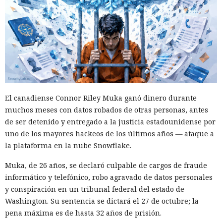
Las sanciones y restricciones contra las empresas
tecnológicas chinas por parte de las autoridades
estadounidenses hace tiempo que son noticia habitual —
ahora un escenario similar
se está desarrollando
en sentido
inverso. La Administración del Ciberespacio de China
El canadiense Connor Riley Muka ganó dinero durante
anunció el inicio de una revisión de los productos de la
muchos meses con datos robados de otras personas, antes
estadounidense Palo Alto Networks que se venden en el
de ser detenido y entregado a la justicia estadounidense por
territorio del país, citando riesgos para la infraestructura
uno de los mayores hackeos de los últimos años — ataque a
informática crítica y la seguridad nacional.
la plataforma en la nube Snowflake.
El regulador no nombró productos concretos de la compañía
Muka, de 26 años, se declaró culpable de cargos de fraude
sujetos a revisión, no reveló la naturaleza de posibles
informático y telefónico, robo agravado de datos personales
vulnerabilidades ni precisó qué medidas podrían seguir en
y conspiración en un tribunal federal del estado de
caso de detectarse incumplimientos.
Washington. Su sentencia se dictará el 27 de octubre; la
pena máxima es de hasta 32 años de prisión.
La decisión se produjo en medio del empeoramiento de las