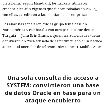
por muerto a Next.js: la versión
mercado.
plataforma. Según Mandiant, los hackers utilizaron
16.3 pulveriza los récords de
credenciales aún vigentes que fueron robadas en 2020 y,
con ellas, accedieron a las cuentas de las empresas.
rendimiento.
Los analistas señalaron que el grupo tenía base en
Norteamérica y colaboraba con otro participante desde
12:01 / 07.08.2026
Turquía — John Erin Binns, a quien las autoridades turcas
detuvieron en 2024 acusado de estar vinculado a un hackeo
Ingenieros reducen en un 90% el consumo de memoria
anterior al operador de telecomunicaciones T-Mobile. Antes
RAM y aceleran la compilación 2,3 veces.
de ser detenido, Muka dijo a los periodistas que esperaba
ser arrestado y que destruyó pruebas con antelación.
A las víctimas de incidentes similares se les recomienda
cambiar sus credenciales a tiempo y no reutilizarlas, activar
Una sola consulta dio acceso a
la autenticación multifactor para los servicios en la nube y
SYSTEM: convirtieron una base
vigilar la actividad de las cuentas por accesos desde
dispositivos desconocidos.
de datos Oracle en base para un
ataque encubierto