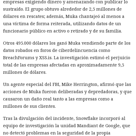
empresas exigiendo dinero y amenazando con publicar lo
sustraído. El grupo obtuvo alrededor de 2,5 millones de
Un escenario similar ya se desarrolló con el fabricante de
dólares en rescates; además, Muka chantajeó al menos a
chips de memoria Micron Technology. En 2023, la
una víctima de forma reiterada, utilizando datos de un
Administración del Ciberespacio de China determinó que
funcionario público en activo o retirado y de su familia.
los productos de la compañía no superaron la revisión y
prohibió a los operadores de infraestructura crítica del país
Otros 495.000 dólares los ganó Muka vendiendo parte de los
su adquisición. Como resultado, Micron no pudo restablecer
datos robados en foros de ciberdelincuencia como
su negocio y en otoño de 2025 suspendió por completo las
BreachForums y XSS.is. La investigación estimó el perjuicio
entregas de chips para servidores a los centros de datos
total de las empresas afectadas en aproximadamente 9,5
chinos, conservando ventas solo en los sectores automotriz
millones de dólares.
y móvil.
Un agente especial del FBI, Mike Herrington, afirmó que las
Así, el enfrentamiento tecnológico entre ambos países hace
acciones de Muka fueron deliberadas y depredadoras, y que
tiempo que ha superado el marco de aranceles recíprocos y
causaron un daño real tanto a las empresas como a
restricciones a la exportación — ahora están en la mira
millones de sus clientes.
empresas concretas y su reputación en mercados
extranjeros. En estas condiciones, los negocios se convierten
Tras la divulgación del incidente, Snowflake incorporó al
cada vez más en instrumentos de medidas de respuesta, y
equipo de investigación la unidad Mandiant de Google, que
Era demasiado pronto para dar
no simplemente en participantes de la competencia de
no detectó problemas en la seguridad de la propia