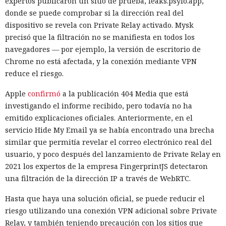
expertos publicaron un sitio de prueba, leaks.psylo.app,
donde se puede comprobar si la dirección real del
dispositivo se revela con Private Relay activado. Mysk
precisó que la filtración no se manifiesta en todos los
navegadores — por ejemplo, la versión de escritorio de
Chrome no está afectada, y la conexión mediante VPN
¿Una mujer? Demasiado
reduce el riesgo.
atrevido. Las redes neuronales
Apple
confirmó
a la publicación 404 Media que está
borraron a las protagonistas de
investigando el informe recibido, pero todavía no ha
emitido explicaciones oficiales. Anteriormente, en el
los cuentos infantiles y las
servicio Hide My Email ya se había encontrado una brecha
dejaron con apenas un 2%.
similar que permitía revelar el correo electrónico real del
usuario, y poco después del lanzamiento de Private Relay en
2021 los expertos de la empresa FingerprintJS detectaron
20:35 / 06.08.2026
una filtración de la dirección IP a través de WebRTC.
Hasta que haya una solución oficial, se puede reducir el
Búhos sabios, lobos valientes y prácticamente sin heroínas:
riesgo utilizando una conexión VPN adicional sobre Private
bienvenidos al futuro de la literatura.
Relay, y también teniendo precaución con los sitios que