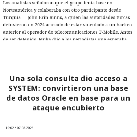
Los analistas señalaron que el grupo tenía base en
Norteamérica y colaboraba con otro participante desde
Turquía — John Erin Binns, a quien las autoridades turcas
detuvieron en 2024 acusado de estar vinculado a un hackeo
anterior al operador de telecomunicaciones T-Mobile. Antes
de ser detenido, Muka dijo a los periodistas que esperaba
ser arrestado y que destruyó pruebas con antelación.
A las víctimas de incidentes similares se les recomienda
cambiar sus credenciales a tiempo y no reutilizarlas, activar
la autenticación multifactor para los servicios en la nube y
Una sola consulta dio acceso a
vigilar la actividad de las cuentas por accesos desde
SYSTEM: convirtieron una base
dispositivos desconocidos.
de datos Oracle en base para un
ataque encubierto
10:02 / 07.08.2026