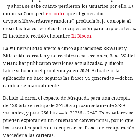
voluntarios que continuaran una historia corta sobre un
—y ahora se sabe cuánto perdieron los usuarios por ello. La
animal parlante. En todos los casos examinados, los
empresa Coinspect
encontró
que el generador
participantes eligieron con mayor frecuencia para el
CryptoJS.lib.WordArray.random() producía baja entropía al
protagonista el género masculino.
crear las frases secretas de recuperación para criptocarteras.
El incidente recibió el nombre
Ill Bloom
.
Tras esto, los investigadores decidieron averiguar cómo
resolverían la misma tarea los modelos lingüísticos
La vulnerabilidad afectó a cinco aplicaciones: RRWallet y
modernos. El experimento incluyó a Claude Sonnet 4.5,
Milo están cerradas y no recibirán correcciones, Bexo Wallet
Gemini 2.5, GPT-4o, GPT-5.1, Mistral Medium y el modelo
y NanChat publicaron versiones actualizadas, y Bitcoin
abierto Olmo 3.
Libre solucionó el problema ya en 2024. Actualizar la
aplicación no hace seguras las frases ya generadas —deben
Cada sistema continuó la frase sobre un animal que se
cambiarse manualmente.
dirigía a la granja, la cocina, el río o la tienda miles de
veces. Como personajes se emplearon: oso, ave, gato, perro,
Debido al error, el espacio de búsqueda para una entropía
ratón, cerdo y conejo. Los investigadores también
de 128 bits se redujo de 2^128 a aproximadamente 2^39
cambiaron el parámetro de aleatoriedad de la generación;
variantes, y para 256 bits —de 2^256 a 2^47. Estos valores se
sin embargo, el escenario y la temperatura casi no afectaron
pueden explorar en un ordenador convencional, por lo que
la distribución final.
los atacantes pudieron recuperar las frases de recuperación
y acceder a las carteras.