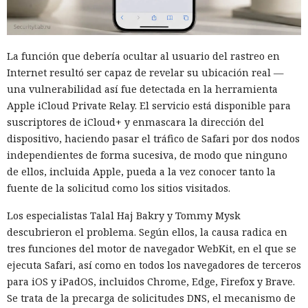
objetos se pueden ejecutar con comandos SQL y, con ciertas
configuraciones, permitir la ejecución de comandos del
sistema operativo. Los atacantes aprovecharon esto y
La función que debería ocultar al usuario del rastreo en
compilaron el conjunto khunt directamente dentro de la
Internet resultó ser capaz de revelar su ubicación real —
base, sin alojar archivos en el servidor. Según Huntress, esta
una vulnerabilidad así fue detectada en la herramienta
técnica se registra con muy poca frecuencia.
Apple iCloud Private Relay. El servicio está disponible para
El conjunto incluía varios componentes. KhuntCmd lanzaba
suscriptores de iCloud+ y enmascara la dirección del
cmd.exe y ejecutaba comandos del sistema operativo
dispositivo, haciendo pasar el tráfico de Safari por dos nodos
mediante consultas SQL. KhuntHash accedía a la tabla
independientes de forma sucesiva, de modo que ninguno
interna de usuarios de Oracle y escribía nombres de
de ellos, incluida Apple, pueda a la vez conocer tanto la
cuentas y contraseñas en un archivo. KhuntFS permitía
fuente de la solicitud como los sitios visitados.
explorar y buscar archivos, y KhuntT se usaba para
Los especialistas Talal Haj Bakry y Tommy Mysk
comprobar la instalación exitosa de la herramienta.
descubrieron el problema. Según ellos, la causa radica en
Con KhuntCmd los atacantes ejecutaron el comando
tres funciones del motor de navegador WebKit, en el que se
whoami y comprobaron que los comandos a través de
ejecuta Safari, así como en todos los navegadores de terceros
Oracle se ejecutaban con privilegios SYSTEM en el servidor
para iOS y iPadOS, incluidos Chrome, Edge, Firefox y Brave.
Windows. Luego, mediante PowerShell se copiaron las
Se trata de la precarga de solicitudes DNS, el mecanismo de