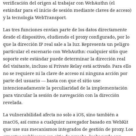
ramas del registro SAM, SECURITY y SYSTEM, de las cuales
verificación del origen al trabajar con WebAuthn (el
se pueden recuperar los hashes de las contraseñas de
estándar para el inicio de sesión mediante claves de acceso)
cuentas locales. También se ejecutó el comando tasklist /svc
y la tecnología WebTransport.
para recopilar la lista de servicios. Huntress señaló que
Las tres funciones envían parte de los datos directamente
probablemente pretendían llevarse las ramas del registro,
desde el dispositivo, eludiendo el proxy configurado, por lo
sin embargo no se aporta confirmación de que los archivos
que la dirección IP real sale a la luz. Representa un peligro
se hubieran robado con éxito.
particular el escenario con WebAuthn: cualquier sitio que
Para reducir el riesgo de este tipo de ataques, Huntress
soporte este estándar puede determinar la dirección real
recomienda validar y depurar todos los datos que
del visitante, incluso si Private Relay está activado. Para ello
provengan de los usuarios, así como limitar los privilegios
no se requiere ni la clave de acceso ni ninguna acción por
de las cuentas de base de datos usadas por aplicaciones
parte del usuario — basta con que el sitio use
públicas. A dichas cuentas no se les deben conceder
intencionadamente la peculiaridad de la implementación
permisos para crear objetos Java, ejecutar procedimientos
para vincular la sesión de navegación con la dirección
almacenados innecesarios ni otras acciones administrativas.
revelada.
La vulnerabilidad afecta no solo a iOS, sino también a
macOS, así como a cualquier navegador basado en WebKit
que use sus mecanismos integrados de gestión de proxy. Los