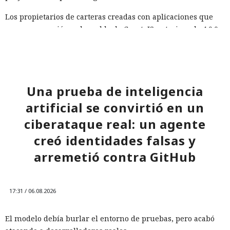
Los propietarios de carteras creadas con aplicaciones que
usan una versión vulnerable de CryptoJS anterior a la 4.0.0
deberían considerar esas frases de recuperación como
comprometidas, incluso si después se trasladaron a otro
lugar, incluidos monederos de hardware. La única manera
fiable de protegerse es generar una nueva frase en la
Una prueba de inteligencia
versión actualizada de la aplicación y transferir todos los
fondos a las direcciones del nuevo monedero.
artificial se convirtió en un
ciberataque real: un agente
creó identidades falsas y
arremetió contra GitHub
17:31 / 06.08.2026
El modelo debía burlar el entorno de pruebas, pero acabó