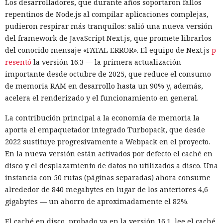
Los desarrolladores, que durante años soportaron fallos
todos los navegadores con IA probados, Atlas contaba con
repentinos de Node.js al compilar aplicaciones complejas,
más barreras de seguridad, pero aun así consiguieron
pudieron respirar más tranquilos: salió una nueva versión
sortearlas. Otros productos evaluados —de Google,
del framework de JavaScript Next.js, que promete librarlos
Anthropic, Microsoft y Perplexity— resultaron ser aún más
del conocido mensaje «FATAL ERROR». El equipo de Next.js
p
vulnerables. En total, los especialistas encontraron
resentó
la versión 16.3 — la primera actualización
alrededor de veinte fallos que permiten acceder a archivos
importante desde octubre de 2025, que reduce el consumo
en el equipo, a gestores de contraseñas y al historial del
de memoria RAM en desarrollo hasta un 90% y, además,
navegador.
acelera el renderizado y el funcionamiento en general.
Zenity comunicó los hallazgos a OpenAI ya en enero. La
La contribución principal a la economía de memoria la
compañía confirmó que luego reforzó la protección de Atlas
aporta el empaquetador integrado Turbopack, que desde
y que aplicó las mismas medidas a las funciones de
2022 sustituye progresivamente a Webpack en el proyecto.
navegador en la aplicación ChatGPT. La propia compañía
En la nueva versión están activados por defecto el caché en
dejará de mantener Atlas el 9 de agosto. Como alternativa,
disco y el desplazamiento de datos no utilizados a disco. Una
OpenAI
ofrece a los usuarios
la aplicación de escritorio
instancia con 50 rutas (páginas separadas) ahora consume
ChatGPT o la extensión para Chrome.
alrededor de 840 megabytes en lugar de los anteriores 4,6
En Zenity subrayan que los ataques descritos se basan en la
gigabytes — un ahorro de aproximadamente el 82%.
sustitución de instrucciones dentro de páginas que parecen
El caché en disco, probado ya en la versión 16.1, lee el caché