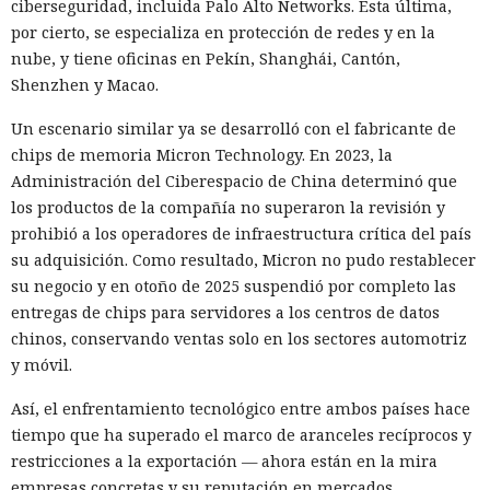
ciberseguridad, incluida Palo Alto Networks. Esta última,
por cierto, se especializa en protección de redes y en la
10:34 / 07.08.2026
nube, y tiene oficinas en Pekín, Shanghái, Cantón,
Shenzhen y Macao.
Hombre podría afrontar hasta 32 años de prisión por filtrar
secretos de 165 empresas.
Un escenario similar ya se desarrolló con el fabricante de
chips de memoria Micron Technology. En 2023, la
Administración del Ciberespacio de China determinó que
los productos de la compañía no superaron la revisión y
prohibió a los operadores de infraestructura crítica del país
su adquisición. Como resultado, Micron no pudo restablecer
su negocio y en otoño de 2025 suspendió por completo las
entregas de chips para servidores a los centros de datos
chinos, conservando ventas solo en los sectores automotriz
y móvil.
Así, el enfrentamiento tecnológico entre ambos países hace
tiempo que ha superado el marco de aranceles recíprocos y
El canadiense Connor Riley Muka ganó dinero durante
restricciones a la exportación — ahora están en la mira
muchos meses con datos robados de otras personas, antes
empresas concretas y su reputación en mercados