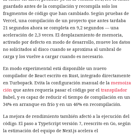
normales, por lo que confiar únicamente en las
guardado antes de la compilación y recompila solo los
comprobaciones integradas de la IA no es suficiente: se
fragmentos de código que han cambiado. Según pruebas de
necesitan restricciones más estrictas, que no dependan del
Vercel, una compilación de un proyecto que antes tardaba
criterio del propio modelo, sobre qué acciones y con qué
Inspecciones que forzarán su
21 segundos ahora se completa en 9,2 segundos — una
nivel de acceso puede ejecutar el navegador de forma
salida del mercado: China toma
aceleración de 2,3 veces. El desplazamiento de memoria,
automática.
activado por defecto en modo de desarrollo, mueve los datos
represalias contra EE. UU. a
no solicitados al disco cuando se aproxima al umbral de
través de Palo Alto Networks
carga y los vuelve a cargar cuando es necesario.
En modo experimental está disponible un nuevo
compilador de React escrito en Rust, integrado directamente
12:43 / 07.08.2026
en Turbopack. Evita la configuración manual de la
memoiza
ción
que antes requería pasar el código por el
transpilador
Otra corporación corre el riesgo de repetir la triste suerte de
Babel, y es capaz de reducir el tiempo de compilación en un
sus predecesoras.
34% en arranque en frío y en un 46% en recompilación.
La mejora de rendimiento también afectó a la ejecución del
código. El paso a TypeScript versión 7, reescrito en Go, según
la estimación del equipo de Next.js acelera el