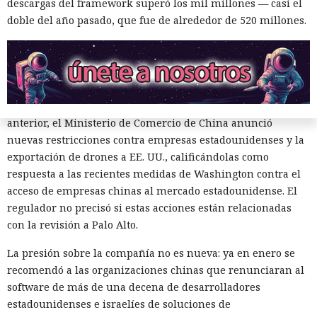
descargas del framework superó los mil millones — casi el
vulnerabilidades ni precisó qué medidas podrían seguir en
doble del año pasado, que fue de alrededor de 520 millones.
caso de detectarse incumplimientos.
La decisión se produjo en medio del empeoramiento de las
disputas comerciales y tecnológicas entre Pekín y
Washington, que ponen en peligro la frágil tregua
alcanzada en las últimas cumbres bilaterales. El día
anterior, el Ministerio de Comercio de China anunció
nuevas restricciones contra empresas estadounidenses y la
exportación de drones a EE. UU., calificándolas como
respuesta a las recientes medidas de Washington contra el
acceso de empresas chinas al mercado estadounidense. El
regulador no precisó si estas acciones están relacionadas
con la revisión a Palo Alto.
El sonado hackeo a Snowflake
no quedó impune: detenido el
La presión sobre la compañía no es nueva: ya en enero se
recomendó a las organizaciones chinas que renunciaran al
autor, ya espera sentencia en
software de más de una decena de desarrolladores
una celda.
estadounidenses e israelíes de soluciones de