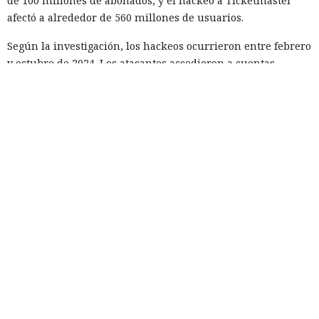
de 100 millones de abonados, y el hackeo a Ticketmaster
afectó a alrededor de 560 millones de usuarios.
Según la investigación, los hackeos ocurrieron entre febrero
y octubre de 2024. Los atacantes accedieron a cuentas
bancarias, información financiera, números de registro de
la Administración para el Control de Drogas, licencias de
conducir, pasaportes y números de seguridad social.
Tras robar los datos, los hackers extorsionaban a las
empresas exigiendo dinero y amenazando con publicar lo
sustraído. El grupo obtuvo alrededor de 2,5 millones de
dólares en rescates; además, Muka chantajeó al menos a
una víctima de forma reiterada, utilizando datos de un
funcionario público en activo o retirado y de su familia.
Otros 495.000 dólares los ganó Muka vendiendo parte de los
datos robados en foros de ciberdelincuencia como
BreachForums y XSS.is. La investigación estimó el perjuicio
total de las empresas afectadas en aproximadamente 9,5