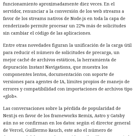
funcionamiento aproximadamente diez veces. En el
servidor, renunciar a la conversión de los web streams a
favor de los streams nativos de Node.js en toda la capa de
renderizado permite procesar un 22% más de solicitudes
sin cambiar el código de las aplicaciones.
Entre otras novedades figuran la unificación de la carga útil
para reducir el número de solicitudes de precarga, un
Las sanciones y restricciones contra las empresas
mejor caché de archivos estáticos, la herramienta de
tecnológicas chinas por parte de las autoridades
depuración Instant Navigations, que muestra los
estadounidenses hace tiempo que son noticia habitual —
componentes lentos, documentación con soporte de
ahora un escenario similar
se está desarrollando
en sentido
versiones para agentes de IA, límites propios de manejo de
inverso. La Administración del Ciberespacio de China
errores y compatibilidad con importaciones de archivos tipo
anunció el inicio de una revisión de los productos de la
«glob».
estadounidense Palo Alto Networks que se venden en el
territorio del país, citando riesgos para la infraestructura
Las conversaciones sobre la pérdida de popularidad de
informática crítica y la seguridad nacional.
Next.js en favor de los frameworks Remix, Astro y Gatsby
aún no se confirman en los datos: según el director general
El regulador no nombró productos concretos de la compañía
de Vercel, Guillermo Rauch, este año el número de
sujetos a revisión, no reveló la naturaleza de posibles