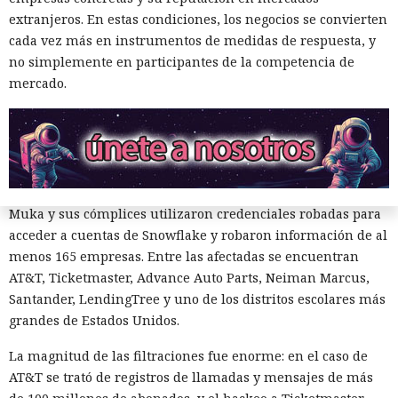
de ser detenido y entregado a la justicia estadounidense por
extranjeros. En estas condiciones, los negocios se convierten
uno de los mayores hackeos de los últimos años — ataque a
cada vez más en instrumentos de medidas de respuesta, y
la plataforma en la nube Snowflake.
no simplemente en participantes de la competencia de
mercado.
Muka, de 26 años, se declaró culpable de cargos de fraude
informático y telefónico, robo agravado de datos personales
y conspiración en un tribunal federal del estado de
Washington. Su sentencia se dictará el 27 de octubre; la
pena máxima es de hasta 32 años de prisión.
Muka y sus cómplices utilizaron credenciales robadas para
acceder a cuentas de Snowflake y robaron información de al
menos 165 empresas. Entre las afectadas se encuentran
AT&T, Ticketmaster, Advance Auto Parts, Neiman Marcus,
Santander, LendingTree y uno de los distritos escolares más
grandes de Estados Unidos.
La magnitud de las filtraciones fue enorme: en el caso de
AT&T se trató de registros de llamadas y mensajes de más