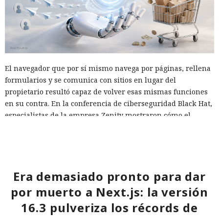
El navegador que por sí mismo navega por páginas, rellena
formularios y se comunica con sitios en lugar del
propietario resultó capaz de volver esas mismas funciones
en su contra. En la conferencia de ciberseguridad Black Hat,
especialistas de la empresa Zenity mostraron cómo el
navegador Atlas de OpenAI fue engañado para enviar
mensajes a contactos de WhatsApp y gestionar compras en
Amazon sin el conocimiento del usuario.
En el origen del ataque había una página falsa de
Era demasiado pronto para dar
suscripción a un boletín publicada en la red social X. Dentro
por muerto a Next.js: la versión
de la página ocultaron instrucciones en hebreo: las
16.3 pulveriza los récords de
escribieron deliberadamente en un idioma menos común
para eludir los filtros de seguridad en inglés. Atlas, al