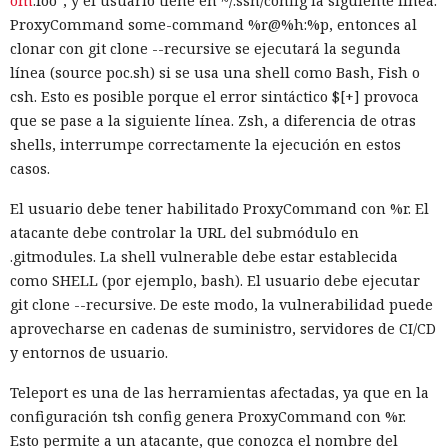
om
:foo", y el usuario tiene en ~/.ssh/config la siguiente línea:
ProxyCommand some-command %r@%h:%p, entonces al
clonar con git clone --recursive se ejecutará la segunda
línea (source poc.sh) si se usa una shell como Bash, Fish o
csh. Esto es posible porque el error sintáctico $[+] provoca
que se pase a la siguiente línea. Zsh, a diferencia de otras
shells, interrumpe correctamente la ejecución en estos
casos.
El usuario debe tener habilitado ProxyCommand con %r. El
atacante debe controlar la URL del submódulo en
.gitmodules. La shell vulnerable debe estar establecida
como SHELL (por ejemplo, bash). El usuario debe ejecutar
git clone --recursive. De este modo, la vulnerabilidad puede
aprovecharse en cadenas de suministro, servidores de CI/CD
y entornos de usuario.
Teleport es una de las herramientas afectadas, ya que en la
configuración tsh config genera ProxyCommand con %r.
Esto permite a un atacante, que conozca el nombre del