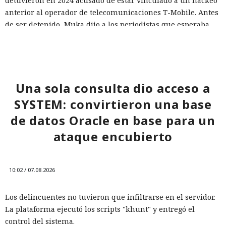
detuvieron en 2024 acusado de estar vinculado a un hackeo
anterior al operador de telecomunicaciones T-Mobile. Antes
de ser detenido, Muka dijo a los periodistas que esperaba
ser arrestado y que destruyó pruebas con antelación.
A las víctimas de incidentes similares se les recomienda
cambiar sus credenciales a tiempo y no reutilizarlas, activar
la autenticación multifactor para los servicios en la nube y
Una sola consulta dio acceso a
vigilar la actividad de las cuentas por accesos desde
SYSTEM: convirtieron una base
dispositivos desconocidos.
de datos Oracle en base para un
ataque encubierto
10:02 / 07.08.2026
Los delincuentes no tuvieron que infiltrarse en el servidor.
La plataforma ejecutó los scripts "khunt" y entregó el
control del sistema.