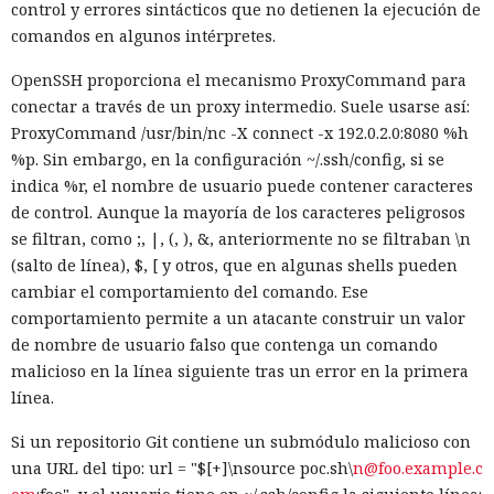
control y errores sintácticos que no detienen la ejecución de
comandos en algunos intérpretes.
OpenSSH proporciona el mecanismo ProxyCommand para
conectar a través de un proxy intermedio. Suele usarse así:
ProxyCommand /usr/bin/nc -X connect -x 192.0.2.0:8080 %h
%p. Sin embargo, en la configuración ~/.ssh/config, si se
indica %r, el nombre de usuario puede contener caracteres
de control. Aunque la mayoría de los caracteres peligrosos
se filtran, como ;, |, (, ), &, anteriormente no se filtraban \n
(salto de línea), $, [ y otros, que en algunas shells pueden
cambiar el comportamiento del comando. Ese
comportamiento permite a un atacante construir un valor
de nombre de usuario falso que contenga un comando
malicioso en la línea siguiente tras un error en la primera
línea.
Si un repositorio Git contiene un submódulo malicioso con
una URL del tipo: url = "$[+]\nsource poc.sh\
n@foo.example.c