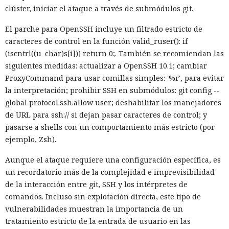
clúster, iniciar el ataque a través de submódulos git.
El parche para OpenSSH incluye un filtrado estricto de
caracteres de control en la función valid_ruser(): if
(iscntrl((u_char)s[i])) return 0;. También se recomiendan las
siguientes medidas: actualizar a OpenSSH 10.1; cambiar
ProxyCommand para usar comillas simples: '%r', para evitar
la interpretación; prohibir SSH en submódulos: git config --
global protocol.ssh.allow user; deshabilitar los manejadores
de URL para ssh:// si dejan pasar caracteres de control; y
pasarse a shells con un comportamiento más estricto (por
ejemplo, Zsh).
Aunque el ataque requiere una configuración específica, es
un recordatorio más de la complejidad e imprevisibilidad
de la interacción entre git, SSH y los intérpretes de
comandos. Incluso sin explotación directa, este tipo de
vulnerabilidades muestran la importancia de un
tratamiento estricto de la entrada de usuario en las