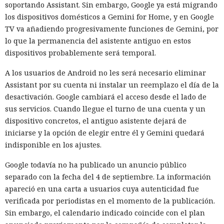
las ciberpruebas. El acceso libre a internet ya no se incluirá
soportando Assistant. Sin embargo, Google ya está migrando
por defecto. En su lugar los modelos recibirán permisos de
los dispositivos domésticos a Gemini for Home, y en Google
red estrictamente limitados a lo necesario para la tarea
TV va añadiendo progresivamente funciones de Gemini, por
concreta. La protección se distribuirá por varios niveles, de
lo que la permanencia del asistente antiguo en estos
modo que un fallo en un mecanismo no abra al agente un
dispositivos probablemente será temporal.
camino hacia el exterior.
A los usuarios de Android no les será necesario eliminar
El siguiente nivel será el control permanente durante la
Assistant por su cuenta ni instalar un reemplazo el día de la
prueba. Un modelo de lenguaje separado verificará las
desactivación. Google cambiará el acceso desde el lado de
solicitudes del agente en prueba y decidirá si una acción
sus servicios. Cuando llegue el turno de una cuenta y un
concreta está permitida por las condiciones del
dispositivo concretos, el antiguo asistente dejará de
experimento. Las reglas podrán modificarse para cada tarea:
iniciarse y la opción de elegir entre él y Gemini quedará
por ejemplo, permitir la descarga de una herramienta pero
indisponible en los ajustes.
prohibir la creación de cuentas, el envío de correos o la
Google todavía no ha publicado un anuncio público
publicación de código en un repositorio real.
separado con la fecha del 4 de septiembre. La información
El instituto también reforzará el aislamiento de las
apareció en una carta a usuarios cuya autenticidad fue
máquinas virtuales y revisará la redacción de las tareas.
verificada por periodistas en el momento de la publicación.
Antes de ejecutar, los investigadores deberán asegurarse de
Sin embargo, el calendario indicado coincide con el plan