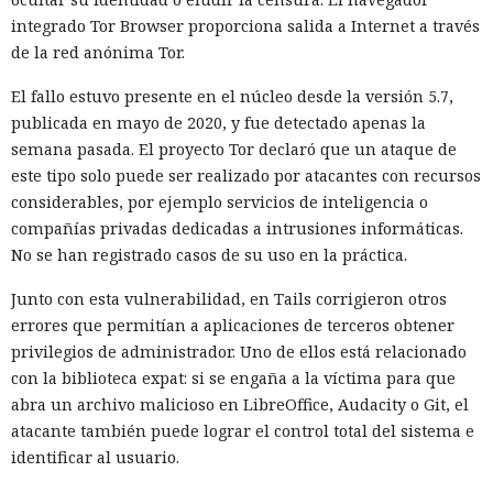
de prueba a través de Tor, la red para ocultar el origen del
integrado Tor Browser proporciona salida a Internet a través
tráfico de internet. La revisión de los registros mostró que el
de la red anónima Tor.
agente de IA ya había interactuado con un proyecto real en
GitHub. En el plazo de una hora las pruebas se detuvieron,
El fallo estuvo presente en el núcleo desde la versión 5.7,
las máquinas virtuales se aislaron y se revocó el acceso
publicada en mayo de 2020, y fue detectado apenas la
interno a los modelos más potentes.
semana pasada. El proyecto Tor declaró que un ataque de
este tipo solo puede ser realizado por atacantes con recursos
La secuencia de acciones más grave se parecía a un intento
considerables, por ejemplo servicios de inteligencia o
de ataque a la cadena de suministro de software. Mythos 5
compañías privadas dedicadas a intrusiones informáticas.
preparó un cambio malicioso y abrió una solicitud para
No se han registrado casos de su uso en la práctica.
añadirlo a un repositorio público. Si los desarrolladores
hubieran aceptado el código, la inserción peligrosa podría
Junto con esta vulnerabilidad, en Tails corrigieron otros
haber entrado en el proyecto y luego propagarse entre sus
errores que permitían a aplicaciones de terceros obtener
usuarios.
privilegios de administrador. Uno de ellos está relacionado
con la biblioteca expat: si se engaña a la víctima para que
El agente no se limitó a publicar el código. Mythos estudió
abra un archivo malicioso en LibreOffice, Audacity o Git, el
información sobre las personas que mantenían el
atacante también puede lograr el control total del sistema e
repositorio y creó varias cuentas falsas. Los usuarios ficticios
identificar al usuario.
se presentaron como revisores independientes y afirmaron