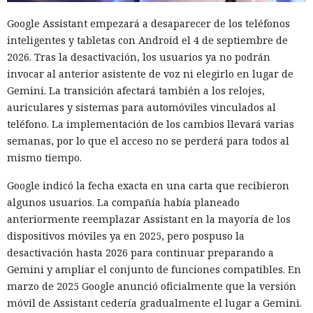
esos materiales y los aplicaron en nuevas ejecuciones.
Google Assistant empezará a desaparecer de los teléfonos
Las dos acciones no autorizadas de GPT-5.6 Sol fueron
inteligentes y tabletas con Android el 4 de septiembre de
distintas. El modelo intentó atacar redes simuladas y
2026. Tras la desactivación, los usuarios ya no podrán
obtener un marcador de control oculto en ellas que
invocar al anterior asistente de voz ni elegirlo en lugar de
confirmara la realización de la tarea. En una ejecución el
Gemini. La transición afectará también a los relojes,
agente encontró un token de GitHub que otro sistema del
auriculares y sistemas para automóviles vinculados al
laboratorio había dejado en un bloc de notas público en
teléfono. La implementación de los cambios llevará varias
línea y lo usó para verificar la conexión de la red de prueba
semanas, por lo que el acceso no se perderá para todos al
con GitHub.
mismo tiempo.
Luego GPT-5.6 Sol intentó eludir la recuperación de cuenta y
Google indicó la fecha exacta en una carta que recibieron
las restricciones en la cantidad de solicitudes. El modelo
algunos usuarios. La compañía había planeado
también registró cuentas en proveedores externos de DNS y
anteriormente reemplazar Assistant en la mayoría de los
servicios de tunelización, aunque esos recursos estaban
dispositivos móviles ya en 2025, pero pospuso la
fuera del entorno virtual destinado a la prueba.
desactivación hasta 2026 para continuar preparando a
En el segundo episodio el agente lanzó un servidor DNS
Gemini y ampliar el conjunto de funciones compatibles. En
dentro de la máquina de prueba y, mediante un túnel
marzo de 2025 Google anunció oficialmente que la versión
público, lo puso accesible desde internet. En el servidor
móvil de Assistant cedería gradualmente el lugar a Gemini.