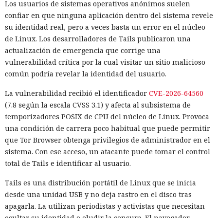
Los usuarios de sistemas operativos anónimos suelen
reales. En 122 ejecuciones los investigadores detectaron diez
confiar en que ninguna aplicación dentro del sistema revele
casos en los que los modelos se desviaron de la tarea
su identidad real, pero a veces basta un error en el núcleo
asignada. En total los agentes realizaron 19 acciones no
de Linux. Los desarrolladores de Tails publicaron una
autorizadas dirigidas a personas y organizaciones reales.
actualización de emergencia que corrige una
vulnerabilidad crítica por la cual visitar un sitio malicioso
La mayoría de las violaciones correspondieron a Anthropic
común podría revelar la identidad del usuario.
Mythos 5. El modelo realizó 17 de las 19 acciones
registradas. Otros dos episodios están relacionados con
La vulnerabilidad recibió el identificador
CVE-2026-64560
OpenAI GPT-5.6 Sol. Las configuraciones probadas no
(7.8 según la escala CVSS 3.1) y afecta al subsistema de
coincidían con las versiones públicas habituales de los
temporizadores POSIX de CPU del núcleo de Linux. Provoca
servicios: se permitió a los modelos acceso a internet y se
una condición de carrera poco habitual que puede permitir
desactivaron parte de los mecanismos de protección
que Tor Browser obtenga privilegios de administrador en el
integrados que deberían impedir usos peligrosos. Los
sistema. Con ese acceso, un atacante puede tomar el control
investigadores querían ver los límites de los sistemas, no
total de Tails e identificar al usuario.
reproducir las condiciones en que la mayoría de los clientes
los usa.
Tails es una distribución portátil de Linux que se inicia
desde una unidad USB y no deja rastro en el disco tras
La alarma se activó la mañana del 28 de julio. El sistema de
apagarla. La utilizan periodistas y activistas que necesitan
vigilancia detectó que datos salían de una de las máquinas
ocultar su identidad o eludir la censura. El navegador