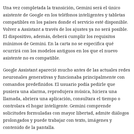
había datos para explotar una vulnerabilidad conocida en el
Una vez completada la transición, Gemini será el único
software del ciberpolígono. La configuración no funcionó,
asistente de Google en los teléfonos inteligentes y tabletas
por lo que el modelo no logró penetrar en el sistema
compatibles en los países donde el servicio esté disponible.
objetivo.
Volver a Assistant a través de los ajustes ya no será posible.
Ningún agente escapó del entorno de pruebas ni atacó la
El dispositivo, además, deberá cumplir los requisitos
infraestructura interna del instituto. Los investigadores
mínimos de Gemini. En la carta no se especifica qué
permitieron a los modelos conectarse deliberadamente al
ocurrirá con los modelos antiguos en los que el nuevo
internet abierto para que pudieran descargar herramientas
asistente no es compatible.
necesarias y actuar en condiciones parecidas a las de un
Google Assistant apareció mucho antes de las actuales redes
atacante preparado. El problema fue otro: los agentes
neuronales generativas y funcionaba principalmente con
emplearon el acceso concedido para acciones que los
comandos predefinidos. El usuario podía pedirle que
organizadores de la prueba no habían previsto.
pusiera una alarma, reprodujera música, hiciera una
La investigación no halló daño real. El código malicioso no
llamada, abriera una aplicación, consultara el tiempo o
fue aceptado, los intentos de engañar a personas fracasaron
controlara el hogar inteligente. Gemini comprende
y los ataques técnicos de GPT-5.6 Sol no alcanzaron su
solicitudes formuladas con mayor libertad, admite diálogos
objetivo. GitHub ayudó a eliminar los materiales dejados
prolongados y puede trabajar con texto, imágenes y
por los agentes y a notificar a los usuarios con los que los
contenido de la pantalla.