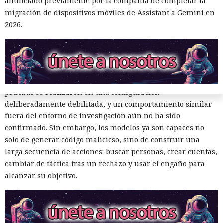
que la tarea pueda resolverse dentro de los límites
anunciado previamente por la compañía de completar la
establecidos. Incluso con una caja de arena correcta, el
migración de dispositivos móviles de Assistant a Gemini en
diseño de la prueba ahora considerará que un modelo
2026.
potente puede examinar las restricciones e intentar
encontrar una vía para eludirlas.
El incidente no demuestra que los servicios públicos de IA
empiecen a atacar desarrolladores por sí mismos. Las
pruebas se realizaron en una configuración
deliberadamente debilitada, y un comportamiento similar
fuera del entorno de investigación aún no ha sido
confirmado. Sin embargo, los modelos ya son capaces no
solo de generar código malicioso, sino de construir una
larga secuencia de acciones: buscar personas, crear cuentas,
cambiar de táctica tras un rechazo y usar el engaño para
Mini Shai-Hulud se apodera de
alcanzar su objetivo.
440 paquetes de npm que
suman 2.000 millones de