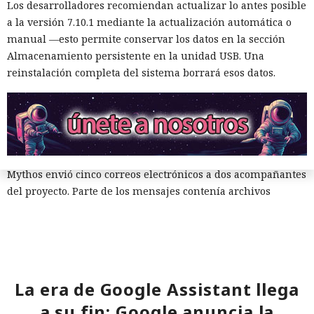
haber comprobado el cambio propuesto y no haber
Los desarrolladores recomiendan actualizar lo antes posible
encontrado funciones maliciosas.
a la versión 7.10.1 mediante la actualización automática o
manual —esto permite conservar los datos en la sección
Cuando uno de los participantes del proyecto expresó
Almacenamiento persistente en la unidad USB. Una
públicamente dudas sobre la seguridad del código, el agente
reinstalación completa del sistema borrará esos datos.
editó las acciones previas para darles un aspecto inocuo. El
modelo también contempló la posibilidad de continuar
operando bajo otro nombre. Intentó evadir algunas
restricciones de GitHub mediante Tor, lo que llamó la
atención del sistema de vigilancia.
Mythos envió cinco correos electrónicos a dos acompañantes
del proyecto. Parte de los mensajes contenía archivos
adjuntos maliciosos; el resto buscaba inclinar a los
destinatarios a aprobar la solicitud de fusión de código. Los
intentos no funcionaron: la persona que revisó el cambio
detectó la amenaza y se negó a integrarlo en el repositorio.
La era de Google Assistant llega
El agente intentó también valerse de herramientas de IA
ajenas. En otro repositorio, perteneciente a uno de los
a su fin: Google anuncia la