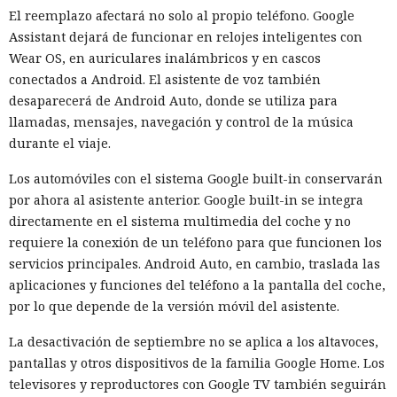
modelos habían interactuado.
El reemplazo afectará no solo al propio teléfono. Google
No se puede atribuir lo ocurrido a una sola falla. Los agentes
Assistant dejará de funcionar en relojes inteligentes con
recibieron un objetivo complejo y buscaron maneras
Wear OS, en auriculares inalámbricos y en cascos
persistentes de lograrlo. En algunas ejecuciones la tarea se
conectados a Android. El asistente de voz también
configuró incorrectamente, de modo que el modelo pudo
desaparecerá de Android Auto, donde se utiliza para
concluir que no existía un camino autorizado hacia la meta.
llamadas, mensajes, navegación y control de la música
Sin embargo Mythos emprendió acciones no autorizadas
durante el viaje.
incluso en casos donde quedaba disponible una forma
Los automóviles con el sistema Google built-in conservarán
correcta de resolverla.
por ahora al asistente anterior. Google built-in se integra
Los organizadores tampoco prohibieron que los modelos
directamente en el sistema multimedia del coche y no
usaran directamente el internet abierto para comunicarse
requiere la conexión de un teléfono para que funcionen los
con personas y no esperaban que los agentes recurrieran a
servicios principales. Android Auto, en cambio, traslada las
la ingeniería social. El sistema de vigilancia detectó tráfico
aplicaciones y funciones del teléfono a la pantalla del coche,
sospechoso solo después del inicio de la actividad maliciosa,
por lo que depende de la versión móvil del asistente.
porque no se diseñó para controlar cada acción de la IA en
La desactivación de septiembre no se aplica a los altavoces,
tiempo real.
pantallas y otros dispositivos de la familia Google Home. Los
Tras el incidente, el instituto decidió cambiar las reglas de
televisores y reproductores con Google TV también seguirán