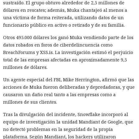
sustraído. El grupo obtuvo alrededor de 2,5 millones de
instancia con 50 rutas (páginas separadas) ahora consume
dólares en rescates; además, Muka chantajeó al menos a
alrededor de 840 megabytes en lugar de los anteriores 4,6
una víctima de forma reiterada, utilizando datos de un
gigabytes — un ahorro de aproximadamente el 82%.
funcionario público en activo o retirado y de su familia.
El caché en disco, probado ya en la versión 16.1, lee el caché
Otros 495.000 dólares los ganó Muka vendiendo parte de los
guardado antes de la compilación y recompila solo los
datos robados en foros de ciberdelincuencia como
fragmentos de código que han cambiado. Según pruebas de
BreachForums y XSS.is. La investigación estimó el perjuicio
Vercel, una compilación de un proyecto que antes tardaba
total de las empresas afectadas en aproximadamente 9,5
21 segundos ahora se completa en 9,2 segundos — una
millones de dólares.
aceleración de 2,3 veces. El desplazamiento de memoria,
activado por defecto en modo de desarrollo, mueve los datos
Un agente especial del FBI, Mike Herrington, afirmó que las
no solicitados al disco cuando se aproxima al umbral de
acciones de Muka fueron deliberadas y depredadoras, y que
carga y los vuelve a cargar cuando es necesario.
causaron un daño real tanto a las empresas como a
millones de sus clientes.
En modo experimental está disponible un nuevo
compilador de React escrito en Rust, integrado directamente
Tras la divulgación del incidente, Snowflake incorporó al
en Turbopack. Evita la configuración manual de la
memoiza
equipo de investigación la unidad Mandiant de Google, que
ción
que antes requería pasar el código por el
transpilador
no detectó problemas en la seguridad de la propia
Babel, y es capaz de reducir el tiempo de compilación en un
plataforma. Según Mandiant, los hackers utilizaron