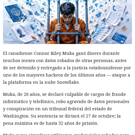
cada vez más en instrumentos de medidas de respuesta, y
Era demasiado pronto para dar
no simplemente en participantes de la competencia de
por muerto a Next.js: la versión
mercado.
16.3 pulveriza los récords de
rendimiento.
El canadiense Connor Riley Muka ganó dinero durante
12:01 / 07.08.2026
muchos meses con datos robados de otras personas, antes
de ser detenido y entregado a la justicia estadounidense por
Ingenieros reducen en un 90% el consumo de memoria
uno de los mayores hackeos de los últimos años — ataque a
RAM y aceleran la compilación 2,3 veces.
la plataforma en la nube Snowflake.
Muka, de 26 años, se declaró culpable de cargos de fraude
informático y telefónico, robo agravado de datos personales
y conspiración en un tribunal federal del estado de
Washington. Su sentencia se dictará el 27 de octubre; la
pena máxima es de hasta 32 años de prisión.