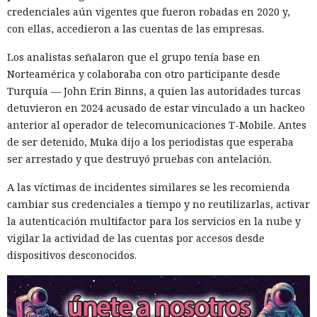
34% en arranque en frío y en un 46% en recompilación.
credenciales aún vigentes que fueron robadas en 2020 y,
con ellas, accedieron a las cuentas de las empresas.
La mejora de rendimiento también afectó a la ejecución del
código. El paso a TypeScript versión 7, reescrito en Go, según
Los analistas señalaron que el grupo tenía base en
la estimación del equipo de Next.js acelera el
Norteamérica y colaboraba con otro participante desde
funcionamiento aproximadamente diez veces. En el
Turquía — John Erin Binns, a quien las autoridades turcas
servidor, renunciar a la conversión de los web streams a
detuvieron en 2024 acusado de estar vinculado a un hackeo
favor de los streams nativos de Node.js en toda la capa de
anterior al operador de telecomunicaciones T-Mobile. Antes
renderizado permite procesar un 22% más de solicitudes
de ser detenido, Muka dijo a los periodistas que esperaba
sin cambiar el código de las aplicaciones.
ser arrestado y que destruyó pruebas con antelación.
Entre otras novedades figuran la unificación de la carga útil
A las víctimas de incidentes similares se les recomienda
para reducir el número de solicitudes de precarga, un
cambiar sus credenciales a tiempo y no reutilizarlas, activar
mejor caché de archivos estáticos, la herramienta de
la autenticación multifactor para los servicios en la nube y
depuración Instant Navigations, que muestra los
vigilar la actividad de las cuentas por accesos desde
componentes lentos, documentación con soporte de
dispositivos desconocidos.
versiones para agentes de IA, límites propios de manejo de
errores y compatibilidad con importaciones de archivos tipo
«glob».