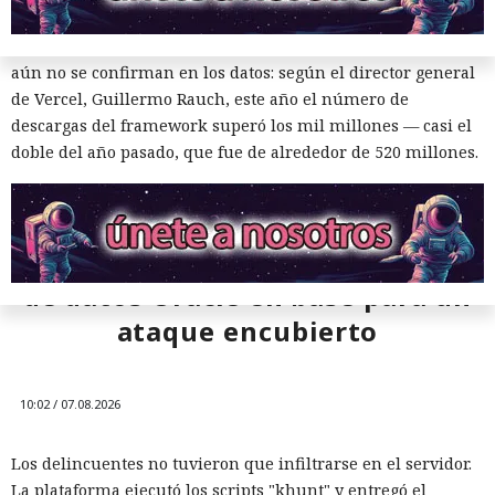
Las conversaciones sobre la pérdida de popularidad de
Next.js en favor de los frameworks Remix, Astro y Gatsby
aún no se confirman en los datos: según el director general
de Vercel, Guillermo Rauch, este año el número de
descargas del framework superó los mil millones — casi el
doble del año pasado, que fue de alrededor de 520 millones.
Una sola consulta dio acceso a
SYSTEM: convirtieron una base
de datos Oracle en base para un
ataque encubierto
10:02 / 07.08.2026
Los delincuentes no tuvieron que infiltrarse en el servidor.
La plataforma ejecutó los scripts "khunt" y entregó el