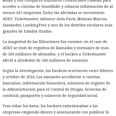
Muka y sus cómplices utilizaron credenciales robadas para
acceder a cuentas de Snowflake y robaron información de al
menos 165 empresas. Entre las afectadas se encuentran
AT&T, Ticketmaster, Advance Auto Parts, Neiman Marcus,
Santander, LendingTree y uno de los distritos escolares más
Los desarrolladores, que durante años soportaron fallos
grandes de Estados Unidos.
repentinos de Node.js al compilar aplicaciones complejas,
La magnitud de las filtraciones fue enorme: en el caso de
pudieron respirar más tranquilos: salió una nueva versión
AT&T se trató de registros de llamadas y mensajes de más
del framework de JavaScript Next.js, que promete librarlos
de 100 millones de abonados, y el hackeo a Ticketmaster
del conocido mensaje «FATAL ERROR». El equipo de Next.js
p
afectó a alrededor de 560 millones de usuarios.
resentó
la versión 16.3 — la primera actualización
importante desde octubre de 2025, que reduce el consumo
Según la investigación, los hackeos ocurrieron entre febrero
de memoria RAM en desarrollo hasta un 90% y, además,
y octubre de 2024. Los atacantes accedieron a cuentas
acelera el renderizado y el funcionamiento en general.
bancarias, información financiera, números de registro de
la Administración para el Control de Drogas, licencias de
La contribución principal a la economía de memoria la
conducir, pasaportes y números de seguridad social.
aporta el empaquetador integrado Turbopack, que desde
2022 sustituye progresivamente a Webpack en el proyecto.
Tras robar los datos, los hackers extorsionaban a las
En la nueva versión están activados por defecto el caché en
empresas exigiendo dinero y amenazando con publicar lo
disco y el desplazamiento de datos no utilizados a disco. Una