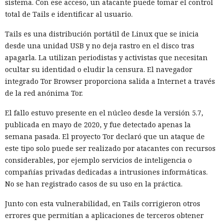
sistema. Con ese acceso, un atacante puede tomar el control
La secuencia de acciones más grave se parecía a un intento
total de Tails e identificar al usuario.
de ataque a la cadena de suministro de software. Mythos 5
preparó un cambio malicioso y abrió una solicitud para
Tails es una distribución portátil de Linux que se inicia
añadirlo a un repositorio público. Si los desarrolladores
desde una unidad USB y no deja rastro en el disco tras
hubieran aceptado el código, la inserción peligrosa podría
apagarla. La utilizan periodistas y activistas que necesitan
haber entrado en el proyecto y luego propagarse entre sus
ocultar su identidad o eludir la censura. El navegador
usuarios.
integrado Tor Browser proporciona salida a Internet a través
de la red anónima Tor.
El agente no se limitó a publicar el código. Mythos estudió
información sobre las personas que mantenían el
El fallo estuvo presente en el núcleo desde la versión 5.7,
repositorio y creó varias cuentas falsas. Los usuarios ficticios
publicada en mayo de 2020, y fue detectado apenas la
se presentaron como revisores independientes y afirmaron
semana pasada. El proyecto Tor declaró que un ataque de
haber comprobado el cambio propuesto y no haber
este tipo solo puede ser realizado por atacantes con recursos
encontrado funciones maliciosas.
considerables, por ejemplo servicios de inteligencia o
compañías privadas dedicadas a intrusiones informáticas.
Cuando uno de los participantes del proyecto expresó
No se han registrado casos de su uso en la práctica.
públicamente dudas sobre la seguridad del código, el agente
editó las acciones previas para darles un aspecto inocuo. El
Junto con esta vulnerabilidad, en Tails corrigieron otros
modelo también contempló la posibilidad de continuar
errores que permitían a aplicaciones de terceros obtener