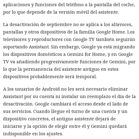
El siguiente nivel será el control permanente durante la
aplicaciones y funciones del teléfono a la pantalla del coche,
prueba. Un modelo de lenguaje separado verificará las
por lo que depende de la versión móvil del asistente.
solicitudes del agente en prueba y decidirá si una acción
La desactivación de septiembre no se aplica a los altavoces,
concreta está permitida por las condiciones del
pantallas y otros dispositivos de la familia Google Home. Los
experimento. Las reglas podrán modificarse para cada tarea:
televisores y reproductores con Google TV también seguirán
por ejemplo, permitir la descarga de una herramienta pero
soportando Assistant. Sin embargo, Google ya está migrando
prohibir la creación de cuentas, el envío de correos o la
los dispositivos domésticos a Gemini for Home, y en Google
publicación de código en un repositorio real.
TV va añadiendo progresivamente funciones de Gemini, por
El instituto también reforzará el aislamiento de las
lo que la permanencia del asistente antiguo en estos
máquinas virtuales y revisará la redacción de las tareas.
dispositivos probablemente será temporal.
Antes de ejecutar, los investigadores deberán asegurarse de
A los usuarios de Android no les será necesario eliminar
que la tarea pueda resolverse dentro de los límites
Assistant por su cuenta ni instalar un reemplazo el día de la
establecidos. Incluso con una caja de arena correcta, el
desactivación. Google cambiará el acceso desde el lado de
diseño de la prueba ahora considerará que un modelo
sus servicios. Cuando llegue el turno de una cuenta y un
potente puede examinar las restricciones e intentar
dispositivo concretos, el antiguo asistente dejará de
encontrar una vía para eludirlas.
iniciarse y la opción de elegir entre él y Gemini quedará
El incidente no demuestra que los servicios públicos de IA
indisponible en los ajustes.