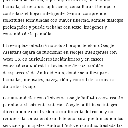
Sin embargo Mythos emprendió acciones no autorizadas
llamada, abriera una aplicación, consultara el tiempo o
incluso en casos donde quedaba disponible una forma
controlara el hogar inteligente. Gemini comprende
correcta de resolverla.
solicitudes formuladas con mayor libertad, admite diálogos
Los organizadores tampoco prohibieron que los modelos
prolongados y puede trabajar con texto, imágenes y
usaran directamente el internet abierto para comunicarse
contenido de la pantalla.
con personas y no esperaban que los agentes recurrieran a
El reemplazo afectará no solo al propio teléfono. Google
la ingeniería social. El sistema de vigilancia detectó tráfico
Assistant dejará de funcionar en relojes inteligentes con
sospechoso solo después del inicio de la actividad maliciosa,
Wear OS, en auriculares inalámbricos y en cascos
porque no se diseñó para controlar cada acción de la IA en
conectados a Android. El asistente de voz también
tiempo real.
desaparecerá de Android Auto, donde se utiliza para
Tras el incidente, el instituto decidió cambiar las reglas de
llamadas, mensajes, navegación y control de la música
las ciberpruebas. El acceso libre a internet ya no se incluirá
durante el viaje.
por defecto. En su lugar los modelos recibirán permisos de
Los automóviles con el sistema Google built-in conservarán
red estrictamente limitados a lo necesario para la tarea
por ahora al asistente anterior. Google built-in se integra
concreta. La protección se distribuirá por varios niveles, de
directamente en el sistema multimedia del coche y no
modo que un fallo en un mecanismo no abra al agente un
requiere la conexión de un teléfono para que funcionen los
camino hacia el exterior.
servicios principales. Android Auto, en cambio, traslada las