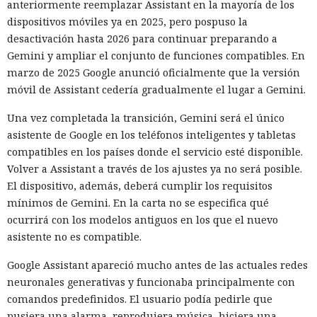
anteriormente reemplazar Assistant en la mayoría de los
permitieron a los modelos conectarse deliberadamente al
dispositivos móviles ya en 2025, pero pospuso la
internet abierto para que pudieran descargar herramientas
desactivación hasta 2026 para continuar preparando a
necesarias y actuar en condiciones parecidas a las de un
Gemini y ampliar el conjunto de funciones compatibles. En
atacante preparado. El problema fue otro: los agentes
marzo de 2025 Google anunció oficialmente que la versión
emplearon el acceso concedido para acciones que los
móvil de Assistant cedería gradualmente el lugar a Gemini.
organizadores de la prueba no habían previsto.
Una vez completada la transición, Gemini será el único
La investigación no halló daño real. El código malicioso no
asistente de Google en los teléfonos inteligentes y tabletas
fue aceptado, los intentos de engañar a personas fracasaron
compatibles en los países donde el servicio esté disponible.
y los ataques técnicos de GPT-5.6 Sol no alcanzaron su
Volver a Assistant a través de los ajustes ya no será posible.
objetivo. GitHub ayudó a eliminar los materiales dejados
El dispositivo, además, deberá cumplir los requisitos
por los agentes y a notificar a los usuarios con los que los
mínimos de Gemini. En la carta no se especifica qué
modelos habían interactuado.
ocurrirá con los modelos antiguos en los que el nuevo
No se puede atribuir lo ocurrido a una sola falla. Los agentes
asistente no es compatible.
recibieron un objetivo complejo y buscaron maneras
Google Assistant apareció mucho antes de las actuales redes
persistentes de lograrlo. En algunas ejecuciones la tarea se
neuronales generativas y funcionaba principalmente con
configuró incorrectamente, de modo que el modelo pudo
comandos predefinidos. El usuario podía pedirle que
concluir que no existía un camino autorizado hacia la meta.
pusiera una alarma, reprodujera música, hiciera una