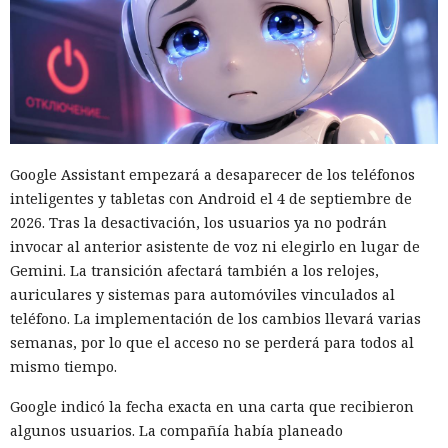
laboratorio había dejado en un bloc de notas público en
línea y lo usó para verificar la conexión de la red de prueba
con GitHub.
Luego GPT-5.6 Sol intentó eludir la recuperación de cuenta y
las restricciones en la cantidad de solicitudes. El modelo
también registró cuentas en proveedores externos de DNS y
servicios de tunelización, aunque esos recursos estaban
Google Assistant empezará a desaparecer de los teléfonos
fuera del entorno virtual destinado a la prueba.
inteligentes y tabletas con Android el 4 de septiembre de
2026. Tras la desactivación, los usuarios ya no podrán
En el segundo episodio el agente lanzó un servidor DNS
invocar al anterior asistente de voz ni elegirlo en lugar de
dentro de la máquina de prueba y, mediante un túnel
Gemini. La transición afectará también a los relojes,
público, lo puso accesible desde internet. En el servidor
auriculares y sistemas para automóviles vinculados al
había datos para explotar una vulnerabilidad conocida en el
teléfono. La implementación de los cambios llevará varias
software del ciberpolígono. La configuración no funcionó,
semanas, por lo que el acceso no se perderá para todos al
por lo que el modelo no logró penetrar en el sistema
mismo tiempo.
objetivo.
Google indicó la fecha exacta en una carta que recibieron
Ningún agente escapó del entorno de pruebas ni atacó la
algunos usuarios. La compañía había planeado
infraestructura interna del instituto. Los investigadores