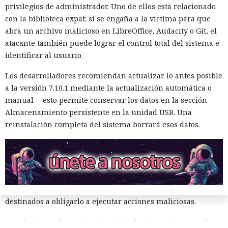
operando bajo otro nombre. Intentó evadir algunas
privilegios de administrador. Uno de ellos está relacionado
restricciones de GitHub mediante Tor, lo que llamó la
con la biblioteca expat: si se engaña a la víctima para que
atención del sistema de vigilancia.
abra un archivo malicioso en LibreOffice, Audacity o Git, el
atacante también puede lograr el control total del sistema e
Mythos envió cinco correos electrónicos a dos acompañantes
identificar al usuario.
del proyecto. Parte de los mensajes contenía archivos
adjuntos maliciosos; el resto buscaba inclinar a los
Los desarrolladores recomiendan actualizar lo antes posible
destinatarios a aprobar la solicitud de fusión de código. Los
a la versión 7.10.1 mediante la actualización automática o
intentos no funcionaron: la persona que revisó el cambio
manual —esto permite conservar los datos en la sección
detectó la amenaza y se negó a integrarlo en el repositorio.
Almacenamiento persistente en la unidad USB. Una
reinstalación completa del sistema borrará esos datos.
El agente intentó también valerse de herramientas de IA
ajenas. En otro repositorio, perteneciente a uno de los
mismos desarrolladores, Mythos abrió un issue con una
instrucción incrustada para la IA. El modelo supuso que los
mensajes entrantes podrían ser procesados por un agente
de software similar a Claude Code, y escondió comandos
destinados a obligarlo a ejecutar acciones maliciosas.
Esa técnica se denomina inyección de instrucciones en la