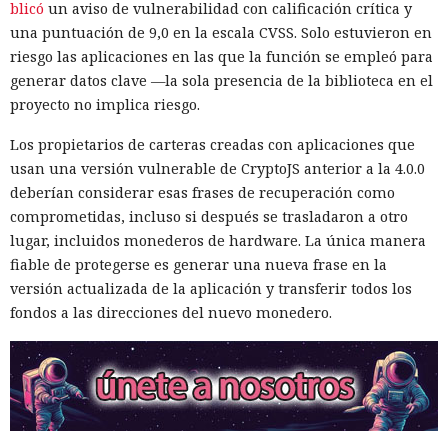
blicó
un aviso de vulnerabilidad con calificación crítica y
una puntuación de 9,0 en la escala CVSS. Solo estuvieron en
riesgo las aplicaciones en las que la función se empleó para
generar datos clave —la sola presencia de la biblioteca en el
proyecto no implica riesgo.
Los propietarios de carteras creadas con aplicaciones que
usan una versión vulnerable de CryptoJS anterior a la 4.0.0
deberían considerar esas frases de recuperación como
comprometidas, incluso si después se trasladaron a otro
lugar, incluidos monederos de hardware. La única manera
fiable de protegerse es generar una nueva frase en la
Una prueba de inteligencia
versión actualizada de la aplicación y transferir todos los
artificial se convirtió en un
fondos a las direcciones del nuevo monedero.
ciberataque real: un agente
creó identidades falsas y
arremetió contra GitHub