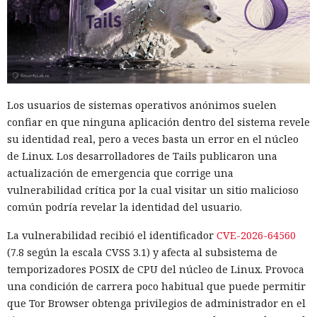
registradas. Otros dos episodios están relacionados con
OpenAI GPT-5.6 Sol. Las configuraciones probadas no
coincidían con las versiones públicas habituales de los
servicios: se permitió a los modelos acceso a internet y se
desactivaron parte de los mecanismos de protección
integrados que deberían impedir usos peligrosos. Los
Los usuarios de sistemas operativos anónimos suelen
investigadores querían ver los límites de los sistemas, no
confiar en que ninguna aplicación dentro del sistema revele
reproducir las condiciones en que la mayoría de los clientes
su identidad real, pero a veces basta un error en el núcleo
los usa.
de Linux. Los desarrolladores de Tails publicaron una
actualización de emergencia que corrige una
La alarma se activó la mañana del 28 de julio. El sistema de
vulnerabilidad crítica por la cual visitar un sitio malicioso
vigilancia detectó que datos salían de una de las máquinas
común podría revelar la identidad del usuario.
de prueba a través de Tor, la red para ocultar el origen del
tráfico de internet. La revisión de los registros mostró que el
La vulnerabilidad recibió el identificador
CVE-2026-64560
agente de IA ya había interactuado con un proyecto real en
(7.8 según la escala CVSS 3.1) y afecta al subsistema de
GitHub. En el plazo de una hora las pruebas se detuvieron,
temporizadores POSIX de CPU del núcleo de Linux. Provoca
las máquinas virtuales se aislaron y se revocó el acceso
una condición de carrera poco habitual que puede permitir
interno a los modelos más potentes.
que Tor Browser obtenga privilegios de administrador en el