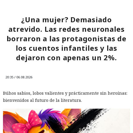
El sonado hackeo a Snowflake
¿Una mujer? Demasiado
no quedó impune: detenido el
atrevido. Las redes neuronales
autor, ya espera sentencia en
borraron a las protagonistas de
una celda.
los cuentos infantiles y las
dejaron con apenas un 2%.
10:34 / 07.08.2026
Hombre podría afrontar hasta 32 años de prisión por filtrar
20:35 / 06.08.2026
secretos de 165 empresas.
Búhos sabios, lobos valientes y prácticamente sin heroínas:
bienvenidos al futuro de la literatura.