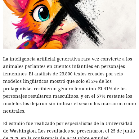
El canadiense Connor Riley Muka ganó dinero durante
muchos meses con datos robados de otras personas, antes
de ser detenido y entregado a la justicia estadounidense por
La inteligencia artificial generativa rara vez convierte a los
uno de los mayores hackeos de los últimos años — ataque a
animales parlantes en cuentos infantiles en personajes
la plataforma en la nube Snowflake.
femeninos. El análisis de 23.800 textos creados por seis
modelos lingüísticos mostró que solo el 2% de los
Muka, de 26 años, se declaró culpable de cargos de fraude
protagonistas recibieron género femenino. El 41% de los
informático y telefónico, robo agravado de datos personales
personajes resultaron masculinos, y en el 57% restante los
y conspiración en un tribunal federal del estado de
modelos los dejaron sin indicar el sexo o los marcaron como
Washington. Su sentencia se dictará el 27 de octubre; la
neutrales.
pena máxima es de hasta 32 años de prisión.
El estudio fue realizado por especialistas de la Universidad
Muka y sus cómplices utilizaron credenciales robadas para
de Washington. Los resultados se presentaron el 25 de junio
acceder a cuentas de Snowflake y robaron información de al
de 2026 en la conferencia de ACM sobre equidad,
menos 165 empresas. Entre las afectadas se encuentran