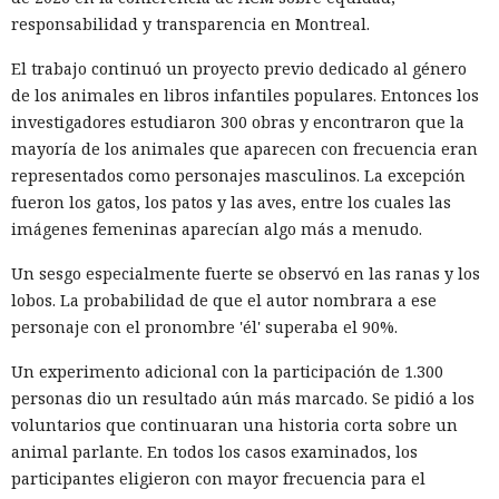
responsabilidad y transparencia en Montreal.
AT&T, Ticketmaster, Advance Auto Parts, Neiman Marcus,
Santander, LendingTree y uno de los distritos escolares más
El trabajo continuó un proyecto previo dedicado al género
grandes de Estados Unidos.
de los animales en libros infantiles populares. Entonces los
investigadores estudiaron 300 obras y encontraron que la
La magnitud de las filtraciones fue enorme: en el caso de
mayoría de los animales que aparecen con frecuencia eran
AT&T se trató de registros de llamadas y mensajes de más
representados como personajes masculinos. La excepción
de 100 millones de abonados, y el hackeo a Ticketmaster
fueron los gatos, los patos y las aves, entre los cuales las
afectó a alrededor de 560 millones de usuarios.
imágenes femeninas aparecían algo más a menudo.
Según la investigación, los hackeos ocurrieron entre febrero
Un sesgo especialmente fuerte se observó en las ranas y los
y octubre de 2024. Los atacantes accedieron a cuentas
lobos. La probabilidad de que el autor nombrara a ese
bancarias, información financiera, números de registro de
personaje con el pronombre 'él' superaba el 90%.
la Administración para el Control de Drogas, licencias de
conducir, pasaportes y números de seguridad social.
Un experimento adicional con la participación de 1.300
personas dio un resultado aún más marcado. Se pidió a los
Tras robar los datos, los hackers extorsionaban a las
voluntarios que continuaran una historia corta sobre un
empresas exigiendo dinero y amenazando con publicar lo
animal parlante. En todos los casos examinados, los
sustraído. El grupo obtuvo alrededor de 2,5 millones de
participantes eligieron con mayor frecuencia para el
dólares en rescates; además, Muka chantajeó al menos a