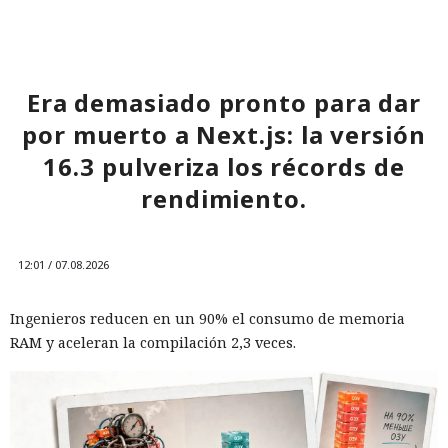
restricciones a la exportación — ahora están en la mira
empresas concretas y su reputación en mercados
extranjeros. En estas condiciones, los negocios se convierten
cada vez más en instrumentos de medidas de respuesta, y
Era demasiado pronto para dar
no simplemente en participantes de la competencia de
por muerto a Next.js: la versión
mercado.
16.3 pulveriza los récords de
rendimiento.
12:01 / 07.08.2026
Ingenieros reducen en un 90% el consumo de memoria
RAM y aceleran la compilación 2,3 veces.