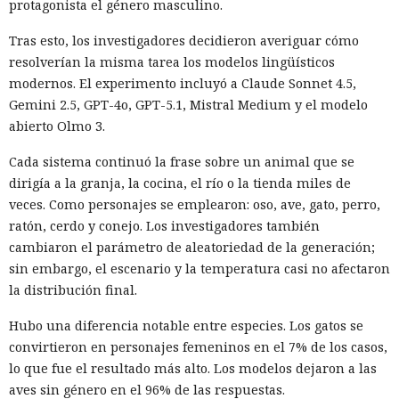
protagonista el género masculino.
una víctima de forma reiterada, utilizando datos de un
funcionario público en activo o retirado y de su familia.
Tras esto, los investigadores decidieron averiguar cómo
resolverían la misma tarea los modelos lingüísticos
Otros 495.000 dólares los ganó Muka vendiendo parte de los
modernos. El experimento incluyó a Claude Sonnet 4.5,
datos robados en foros de ciberdelincuencia como
Gemini 2.5, GPT-4o, GPT-5.1, Mistral Medium y el modelo
BreachForums y XSS.is. La investigación estimó el perjuicio
abierto Olmo 3.
total de las empresas afectadas en aproximadamente 9,5
millones de dólares.
Cada sistema continuó la frase sobre un animal que se
dirigía a la granja, la cocina, el río o la tienda miles de
Un agente especial del FBI, Mike Herrington, afirmó que las
veces. Como personajes se emplearon: oso, ave, gato, perro,
acciones de Muka fueron deliberadas y depredadoras, y que
ratón, cerdo y conejo. Los investigadores también
causaron un daño real tanto a las empresas como a
cambiaron el parámetro de aleatoriedad de la generación;
millones de sus clientes.
sin embargo, el escenario y la temperatura casi no afectaron
Tras la divulgación del incidente, Snowflake incorporó al
la distribución final.
equipo de investigación la unidad Mandiant de Google, que
Hubo una diferencia notable entre especies. Los gatos se
no detectó problemas en la seguridad de la propia
convirtieron en personajes femeninos en el 7% de los casos,
plataforma. Según Mandiant, los hackers utilizaron
lo que fue el resultado más alto. Los modelos dejaron a las
credenciales aún vigentes que fueron robadas en 2020 y,
aves sin género en el 96% de las respuestas.
con ellas, accedieron a las cuentas de las empresas.