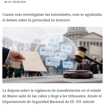
masiva de cuentas, el secuestro de cuentas y el fraude con
06:10 / 09.08.2026
«es solo una prueba» y ésta
tarjetas bancarias.
volcó una base de datos ajena
Cuanto más investigaban las autoridades, más se agudizaba
de Telegram.
el debate sobre la privacidad en Internet.
11:24 / 09.08.2026
Delincuentes descubren una forma alarmantemente
sencilla de convertir chatbots en cómplices de ataques
informáticos.
La disputa sobre la vigilancia de manifestantes en el estado
de Maine salió de las calles y llegó a los tribunales, donde el
Departamento de Seguridad Nacional de EE. UU. solicitó