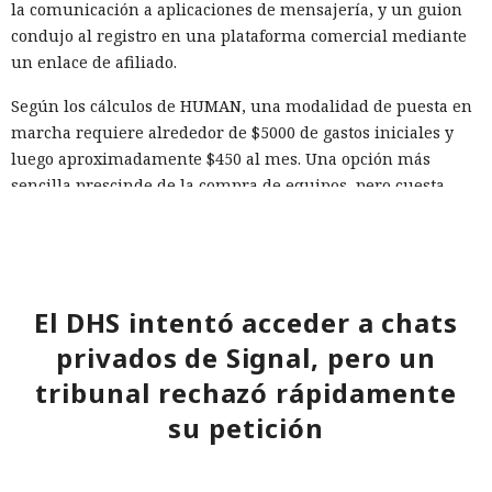
la comunicación a aplicaciones de mensajería, y un guion
condujo al registro en una plataforma comercial mediante
un enlace de afiliado.
Según los cálculos de HUMAN, una modalidad de puesta en
marcha requiere alrededor de $5000 de gastos iniciales y
luego aproximadamente $450 al mes. Una opción más
sencilla prescinde de la compra de equipos, pero cuesta
alrededor de $2970 mensuales por los teléfonos en la nube,
proxies, cuentas, la IA y los servicios de comunicación.
FunFoneFarm designa no a un solo grupo delictivo, sino a
todo un mercado de componentes compatibles.
El DHS intentó acceder a chats
No se puede interrumpir el funcionamiento de un
privados de Signal, pero un
ecosistema así con una sola herramienta, ya que la mayor
tribunal rechazó rápidamente
parte de sus componentes es legal y también se usa en
tareas legítimas. HUMAN recomienda combinar la detección
su petición
del comportamiento sospechoso y el intercambio de señales
entre servicios. Requieren un control especial la creación
Un hacker engañó a una IA con