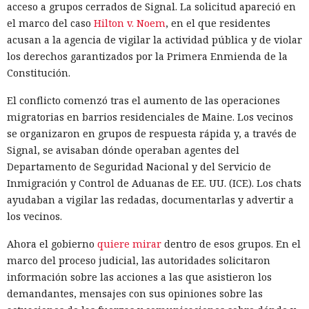
acceso a grupos cerrados de Signal. La solicitud apareció en
el marco del caso
Hilton v. Noem
, en el que residentes
acusan a la agencia de vigilar la actividad pública y de violar
los derechos garantizados por la Primera Enmienda de la
Constitución.
Las herramientas de IA gradualmente dejan de ser para los
atacantes solo una fuente de sugerencias y cada vez más
El conflicto comenzó tras el aumento de las operaciones
forman parte del propio ataque. Cisco Talos
estudió
los
migratorias en barrios residenciales de Maine. Los vecinos
registros de uso de IA y descubrió que los modelos de
se organizaron en grupos de respuesta rápida y, a través de
lenguaje ya ayudan a los hackers a crear herramientas
Signal, se avisaban dónde operaban agentes del
maliciosas, escalar operaciones y buscar vulnerabilidades, y
Departamento de Seguridad Nacional y del Servicio de
que las restricciones de seguridad en muchos casos se
Inmigración y Control de Aduanas de EE. UU. (ICE). Los chats
eluden con bastante facilidad.
ayudaban a vigilar las redadas, documentarlas y advertir a
los vecinos.
En lugar de técnicas complejas, los atacantes simplemente
le decían al bot conversacional que controlaban
Ahora el gobierno
quiere mirar
dentro de esos grupos. En el
infraestructura verificable, calificaban la actividad como
marco del proceso judicial, las autoridades solicitaron
pruebas o como parte de un programa de recompensas por
información sobre las acciones a las que asistieron los
errores, o dividían una tarea peligrosa en varias fases que
demandantes, mensajes con sus opiniones sobre las
parecían inofensivas. En varios casos, el modelo accedía tras