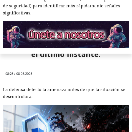
de seguridad) para identificar más rápidamente señales
significativas.
128 segundos antes del
desastre: Microsoft Defender
detuvo a los extorsionadores en
el último instante.
08:25 / 08.08.2026
Los cazadores se convirtieron
La defensa detectó la amenaza antes de que la situación se
descontrolara.
en presa: un investigador espió
durante dos años a hackers de
Corea del Norte a través de sus
propios chats de trabajo.