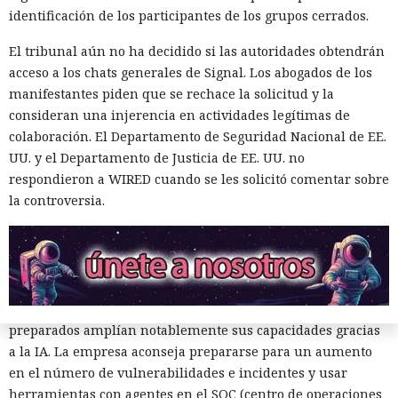
bot de Telegram y preparó la extracción de fondos.
identificación de los participantes de los grupos cerrados.
Otro operador convirtió materiales públicos sobre
El tribunal aún no ha decidido si las autoridades obtendrán
React2Shell en un proceso para detectar sistemas
acceso a los chats generales de Signal. Los abogados de los
vulnerables y robar secretos. La IA ayudó a reunir un
manifestantes piden que se rechace la solicitud y la
escáner rápido y una cadena para ejecutar comandos,
consideran una injerencia en actividades legítimas de
buscar configuraciones, claves y código fuente. La lista
colaboración. El Departamento de Seguridad Nacional de EE.
inicial contenía 9180 hosts, y los materiales asociados
UU. y el Departamento de Justicia de EE. UU. no
apuntaban al procesamiento de decenas de millones de
respondieron a WIRED cuando se les solicitó comentar sobre
URL. Talos encontró datos recopilados de al menos 54
la controversia.
objetivos.
Los investigadores atribuyen el resultado no solo a las
capacidades de los modelos sino también a las habilidades
de los operadores. Los novatos obtienen herramientas que
funcionan pero son inestables, mientras que los atacantes
preparados amplían notablemente sus capacidades gracias
a la IA. La empresa aconseja prepararse para un aumento
en el número de vulnerabilidades e incidentes y usar
herramientas con agentes en el SOC (centro de operaciones