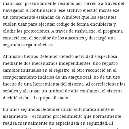
A veces la única manera de valorar de verdad la magnitud
malicioso, presuntamente recibido por correo o a través del
de la amenaza es infiltrarse en el territorio del adversario;
navegador. A continuación, ese archivo ejecutó mshta.exe —
eso fue lo que hizo el investigador griego Vangelis Stikas,
un componente estándar de Windows que los atacantes
que durante casi dos años estudió desde dentro los
suelen usar para ejecutar código de forma encubierta y
servidores de hackers norcoreanos. En ese tiempo averiguó
eludir las protecciones. A través de mshta.exe, el programa
que las víctimas del grupo fueron 1640 empresas de 57
contactó con el servidor de los atacantes y descargó una
países, y alrededor de 700–800 de ellas resultaron
segunda carga maliciosa.
especialmente afectadas: los atacantes obtenían acceso root
Al mismo tiempo Defender detectó actividad sospechosa
a servidores, cuentas en la nube de AWS y monederos de
mediante dos mecanismos independientes: uno registró
criptomonedas.
cambios inusuales en el registro, el otro reconoció en el
Stikas, director técnico de la empresa Kumio,
contó su halla
comportamiento indicios de un ataque real, no de un uso
zgo
en la conferencia Black Hat en Las Vegas. Según dijo,
inocuo de una herramienta del sistema. Al correlacionar las
accedió a varios servidores de comando de los hackers, y en
señales y alcanzar un umbral de alta confianza, el sistema
algunos casos los propios atacantes infectaban sus
decidió aislar el equipo afectado.
ordenadores con malware —esto dio al investigador acceso a
En unos segundos Defender inició automáticamente el
sus estaciones de trabajo y a la correspondencia en Slack y
aislamiento —el mismo procedimiento que normalmente
Discord. En total, Stikas analizó alrededor de 5 terabytes de
realiza manualmente un especialista en seguridad. El
datos.