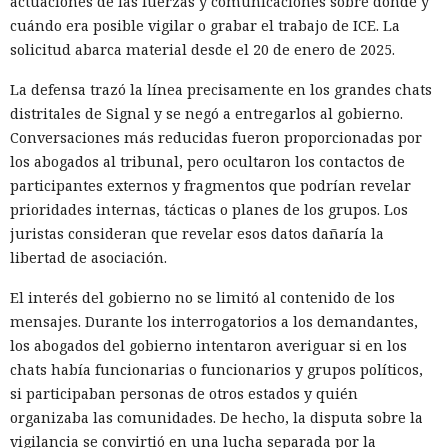
actuaciones de las fuerzas y comunicaciones sobre dónde y
esa explicación. Cuando las restricciones sí se activaban,
cuándo era posible vigilar o grabar el trabajo de ICE. La
algunos operadores pasaban a modelos sin censura.
solicitud abarca material desde el 20 de enero de 2025.
Uno de los episodios más ilustrativos está relacionado con
La defensa trazó la línea precisamente en los grandes chats
un operador de infraestructura de DDoS que, según Talos,
distritales de Signal y se negó a entregarlos al gobierno.
tenía escasos conocimientos de programación. La IA ayudó a
Conversaciones más reducidas fueron proporcionadas por
recopilar y perfeccionar herramientas para controlar bots,
los abogados al tribunal, pero ocultaron los contactos de
aunque después empezó a rechazar algunas solicitudes.
participantes externos y fragmentos que podrían revelar
Para entonces el operador ya controlaba casi 2000
prioridades internas, tácticas o planes de los grupos. Los
televisores Android, que potencialmente podían usarse en
juristas consideran que revelar esos datos dañaría la
ataques DDoS.
libertad de asociación.
Mucho más lejos llegó un operador hispanohablante, que
El interés del gobierno no se limitó al contenido de los
construyó un agente autónomo sobre OpenClaw. Tras los
mensajes. Durante los interrogatorios a los demandantes,
rechazos del modelo protegido, el atacante pasó a un
los abogados del gobierno intentaron averiguar si en los
modelo sin restricciones y automatizó la búsqueda de
chats había funcionarias o funcionarios y grupos políticos,
vulnerabilidades en las miniaplicaciones de Telegram. En
si participaban personas de otros estados y quién
un caso, el agente volcó una base de datos con más de 1300
organizaba las comunidades. De hecho, la disputa sobre la
usuarios y cientos de monederos TON, obtuvo el token del
vigilancia se convirtió en una lucha separada por la