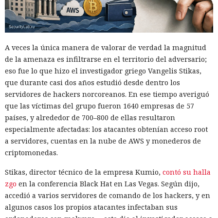
inversión, ofertas falsas de trabajos remotos y la gestión
masiva de cuentas falsas. En la prueba de HUMAN, perfiles
ficticios en servicios de citas recibieron rápidamente
numerosos mensajes. Los interlocutores intentaron dirigir
A veces la única manera de valorar de verdad la magnitud
la comunicación a aplicaciones de mensajería, y un guion
de la amenaza es infiltrarse en el territorio del adversario;
condujo al registro en una plataforma comercial mediante
eso fue lo que hizo el investigador griego Vangelis Stikas,
un enlace de afiliado.
que durante casi dos años estudió desde dentro los
servidores de hackers norcoreanos. En ese tiempo averiguó
Según los cálculos de HUMAN, una modalidad de puesta en
que las víctimas del grupo fueron 1640 empresas de 57
marcha requiere alrededor de $5000 de gastos iniciales y
países, y alrededor de 700–800 de ellas resultaron
luego aproximadamente $450 al mes. Una opción más
especialmente afectadas: los atacantes obtenían acceso root
sencilla prescinde de la compra de equipos, pero cuesta
a servidores, cuentas en la nube de AWS y monederos de
alrededor de $2970 mensuales por los teléfonos en la nube,
criptomonedas.
proxies, cuentas, la IA y los servicios de comunicación.
FunFoneFarm designa no a un solo grupo delictivo, sino a
Stikas, director técnico de la empresa Kumio,
contó su halla
todo un mercado de componentes compatibles.
zgo
en la conferencia Black Hat en Las Vegas. Según dijo,
accedió a varios servidores de comando de los hackers, y en
No se puede interrumpir el funcionamiento de un
algunos casos los propios atacantes infectaban sus
ecosistema así con una sola herramienta, ya que la mayor