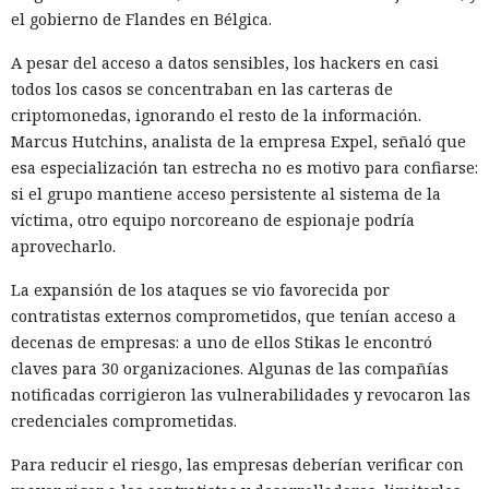
el gobierno de Flandes en Bélgica.
A pesar del acceso a datos sensibles, los hackers en casi
todos los casos se concentraban en las carteras de
criptomonedas, ignorando el resto de la información.
Marcus Hutchins, analista de la empresa Expel, señaló que
esa especialización tan estrecha no es motivo para confiarse:
si el grupo mantiene acceso persistente al sistema de la
víctima, otro equipo norcoreano de espionaje podría
Las herramientas de IA gradualmente dejan de ser para los
aprovecharlo.
atacantes solo una fuente de sugerencias y cada vez más
forman parte del propio ataque. Cisco Talos
estudió
los
La expansión de los ataques se vio favorecida por
registros de uso de IA y descubrió que los modelos de
contratistas externos comprometidos, que tenían acceso a
lenguaje ya ayudan a los hackers a crear herramientas
decenas de empresas: a uno de ellos Stikas le encontró
maliciosas, escalar operaciones y buscar vulnerabilidades, y
claves para 30 organizaciones. Algunas de las compañías
que las restricciones de seguridad en muchos casos se
notificadas corrigieron las vulnerabilidades y revocaron las
eluden con bastante facilidad.
credenciales comprometidas.
En lugar de técnicas complejas, los atacantes simplemente
Para reducir el riesgo, las empresas deberían verificar con
le decían al bot conversacional que controlaban