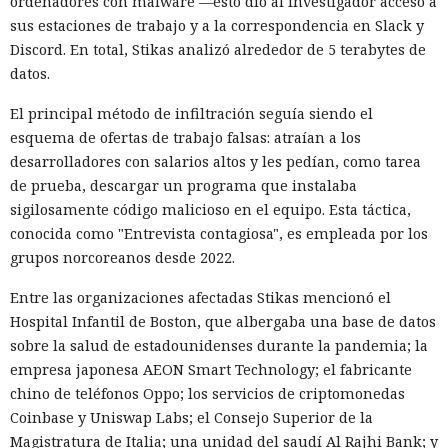
ordenadores con malware —esto dio al investigador acceso a
parte de sus componentes es legal y también se usa en
sus estaciones de trabajo y a la correspondencia en Slack y
tareas legítimas. HUMAN recomienda combinar la detección
Discord. En total, Stikas analizó alrededor de 5 terabytes de
del comportamiento sospechoso y el intercambio de señales
datos.
entre servicios. Requieren un control especial la creación
Un hacker engañó a una IA con
masiva de cuentas, el secuestro de cuentas y el fraude con
El principal método de infiltración seguía siendo el
«es solo una prueba» y ésta
tarjetas bancarias.
esquema de ofertas de trabajo falsas: atraían a los
volcó una base de datos ajena
desarrolladores con salarios altos y les pedían, como tarea
de prueba, descargar un programa que instalaba
de Telegram.
sigilosamente código malicioso en el equipo. Esta táctica,
conocida como "Entrevista contagiosa", es empleada por los
grupos norcoreanos desde 2022.
11:24 / 09.08.2026
Entre las organizaciones afectadas Stikas mencionó el
Delincuentes descubren una forma alarmantemente
Hospital Infantil de Boston, que albergaba una base de datos
sencilla de convertir chatbots en cómplices de ataques
sobre la salud de estadounidenses durante la pandemia; la
informáticos.
empresa japonesa AEON Smart Technology; el fabricante
chino de teléfonos Oppo; los servicios de criptomonedas
Coinbase y Uniswap Labs; el Consejo Superior de la
Magistratura de Italia; una unidad del saudí Al Rajhi Bank; y