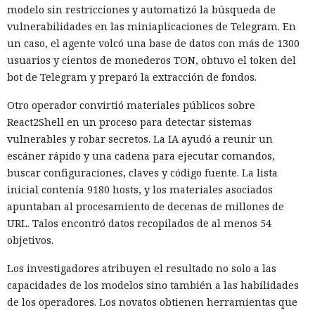
su petición
modelo sin restricciones y automatizó la búsqueda de
vulnerabilidades en las miniaplicaciones de Telegram. En
un caso, el agente volcó una base de datos con más de 1300
usuarios y cientos de monederos TON, obtuvo el token del
06:10 / 09.08.2026
bot de Telegram y preparó la extracción de fondos.
Cuanto más investigaban las autoridades, más se agudizaba
Otro operador convirtió materiales públicos sobre
el debate sobre la privacidad en Internet.
React2Shell en un proceso para detectar sistemas
vulnerables y robar secretos. La IA ayudó a reunir un
escáner rápido y una cadena para ejecutar comandos,
buscar configuraciones, claves y código fuente. La lista
inicial contenía 9180 hosts, y los materiales asociados
apuntaban al procesamiento de decenas de millones de
URL. Talos encontró datos recopilados de al menos 54
objetivos.
Los investigadores atribuyen el resultado no solo a las
capacidades de los modelos sino también a las habilidades
de los operadores. Los novatos obtienen herramientas que