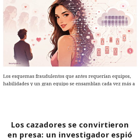
Los esquemas fraudulentos que antes requerían equipos,
habilidades y un gran equipo se ensamblan cada vez más a
partir de servicios prefabricados: especialistas de HUMAN
Security
describieron
el ecosistema FunFoneFarm, donde
granjas telefónicas, dispositivos en la nube y la IA permiten
lanzar estafas masivas como un proyecto de software
corriente. La barrera de entrada se ha reducido a unos
Los cazadores se convirtieron
pocos miles de dólares.
en presa: un investigador espió