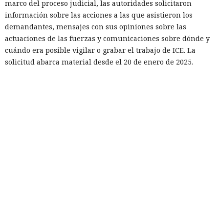
marco del proceso judicial, las autoridades solicitaron
información sobre las acciones a las que asistieron los
demandantes, mensajes con sus opiniones sobre las
actuaciones de las fuerzas y comunicaciones sobre dónde y
cuándo era posible vigilar o grabar el trabajo de ICE. La
solicitud abarca material desde el 20 de enero de 2025.
La defensa trazó la línea precisamente en los grandes chats
distritales de Signal y se negó a entregarlos al gobierno.
Conversaciones más reducidas fueron proporcionadas por
los abogados al tribunal, pero ocultaron los contactos de
participantes externos y fragmentos que podrían revelar
prioridades internas, tácticas o planes de los grupos. Los
juristas consideran que revelar esos datos dañaría la
libertad de asociación.
El interés del gobierno no se limitó al contenido de los
mensajes. Durante los interrogatorios a los demandantes,
los abogados del gobierno intentaron averiguar si en los
chats había funcionarias o funcionarios y grupos políticos,