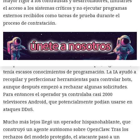
mayor rigor a los contratistas y desarrolladores, limitarles
infraestructura verificable, calificaban la actividad como
el acceso a los sistemas críticos y no ejecutar programas
pruebas o como parte de un programa de recompensas por
externos recibidos como tareas de prueba durante el
errores, o dividían una tarea peligrosa en varias fases que
proceso de contratación.
parecían inofensivas. En varios casos, el modelo accedía tras
esa explicación. Cuando las restricciones sí se activaban,
algunos operadores pasaban a modelos sin censura.
Uno de los episodios más ilustrativos está relacionado con
un operador de infraestructura de DDoS que, según Talos,
tenía escasos conocimientos de programación. La IA ayudó a
recopilar y perfeccionar herramientas para controlar bots,
aunque después empezó a rechazar algunas solicitudes.
Para entonces el operador ya controlaba casi 2000
televisores Android, que potencialmente podían usarse en
ataques DDoS.
El DHS intentó acceder a chats
Mucho más lejos llegó un operador hispanohablante, que
privados de Signal, pero un
construyó un agente autónomo sobre OpenClaw. Tras los
tribunal rechazó rápidamente
rechazos del modelo protegido, el atacante pasó a un