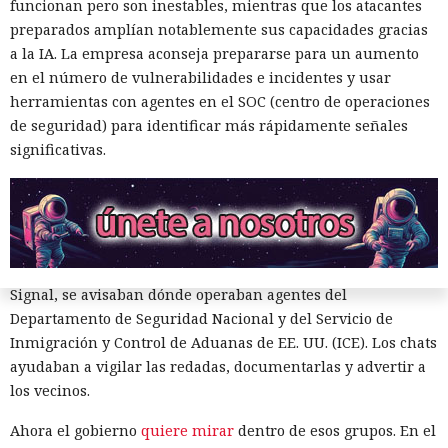
funcionan pero son inestables, mientras que los atacantes
La disputa sobre la vigilancia de manifestantes en el estado
preparados amplían notablemente sus capacidades gracias
de Maine salió de las calles y llegó a los tribunales, donde el
a la IA. La empresa aconseja prepararse para un aumento
Departamento de Seguridad Nacional de EE. UU. solicitó
en el número de vulnerabilidades e incidentes y usar
acceso a grupos cerrados de Signal. La solicitud apareció en
herramientas con agentes en el SOC (centro de operaciones
el marco del caso
Hilton v. Noem
, en el que residentes
de seguridad) para identificar más rápidamente señales
acusan a la agencia de vigilar la actividad pública y de violar
significativas.
los derechos garantizados por la Primera Enmienda de la
Constitución.
El conflicto comenzó tras el aumento de las operaciones
migratorias en barrios residenciales de Maine. Los vecinos
se organizaron en grupos de respuesta rápida y, a través de
Signal, se avisaban dónde operaban agentes del
Departamento de Seguridad Nacional y del Servicio de
Inmigración y Control de Aduanas de EE. UU. (ICE). Los chats
ayudaban a vigilar las redadas, documentarlas y advertir a
los vecinos.
Ahora el gobierno
quiere mirar
dentro de esos grupos. En el